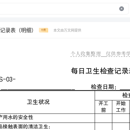
记录表（明细）
本文由万文网提供
付费
个人收集整理仅供参考学习
每日卫生检查记录表
车间：_______________________检查日期：_____________
检查时间
卫生状况
开工
开始
开工后
收工
前
工作
4-7小时
后
安全性
食品接触表面的清洁卫生：
设备、工器具等的清洗
工人的工作服、帽、鞋的清洁完好