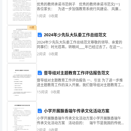
学
优秀的教师承诺书范例子 优秀的教师承诺书范文(一)
最平凡最伟大的事业。
各位家长： 为进一步加强教育系统行风建设、 风廉政
升
建设及师德师风建设,深化家长满意工程,扎实开展争创家
1
阅读
0
收藏
长满意学校教师活动和师德专题教育活动
上
付费
中
2024年少先队大队委工作总结范文
学，
2024年少先队大队委工作总结范文尊敬的领导、亲爱的
同事们：时光荏苒，转眼间____年已经过去了。在这一年
陪
中，我有幸担任少先队大队委的职务，为少先队工作贡
2
阅读
0
收藏
献我的力量。回顾过去一年的工作经历，我深感责任
伴
我
督导组对主题教育工作评估报告范文
督导组对主题教育工作评估报告 一、引言 为了进一步推
走
进主题教育工作的深入开展，我们督导组对主题教育工
作的实施情况进行了全面的评估。通过实地考察、听取
过
15
阅读
0
收藏
汇报、查阅资料等方式，我们对主题教育工作的成效进
行了
老师最好的礼物。
一
小学开展飘香端午传承文化活动方案
程
小学开展飘香端午传承文化活动方案小学开展飘香端午
又
传承文化活动方案 活动目的： 端午节是我国的传统
节日之一，它有着独特的风俗，为让学生走近传统节
2
阅读
0
收藏