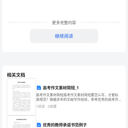
师
们，
亲
更多完整内容
爱
继续阅读
的
大家下午好!
同
学
们：
相关文档
大
高考作文素材简短_1
家
高考作文素材简短高考作文素材简短要怎么写，才更标
好!
准规范？根据多年的文秘写作经验，参考优秀的高考作
文素材简短样本能让你事半功倍，下面分享【高考作文
1
阅读
0
收藏
从
素材简短(精选8篇)】，供你选择借鉴。高考作文素材简
小
优秀的教师承诺书范例子