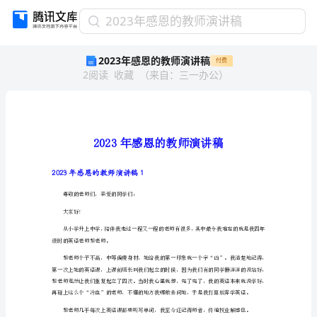
2023
2023年感恩的教师演讲稿
年
2023年感恩的教师演讲稿
付费
感
2
阅读
收藏
（
来自
：
三一办公
）
恩
的
教
师
演
讲
稿