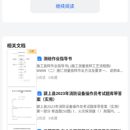
度
继续阅读
工
作
总
结
相关文档
一、
忠诚度和复购率。
付费
测绘作业指导书
工
二、工作亮点和成绩
施工放样作业指导书(-)施工测量放样工艺流程图/
作
WWW（二）施匸测量放样作业方法及要求一、 说明本
指导书是根据常规放样方法编写的，放样人员必须根据
2
阅读
0
收藏
背
实际情况，如精度要求、控制点分布、现有 仪器、现场
条
景
颍上县2023年消防设备操作员考试题库带答
案（实用）
及
颍上县2023年消防设备操作员考试题库带答案（实用）
实
第一部分 单选题(50题) 1、火灾探测器（ ）周围内，不
应有遮挡物。A.0.3mB.0.5mC.1mD.2m【答案】：B2、
2
阅读
0
收藏
施
A类火灾配置