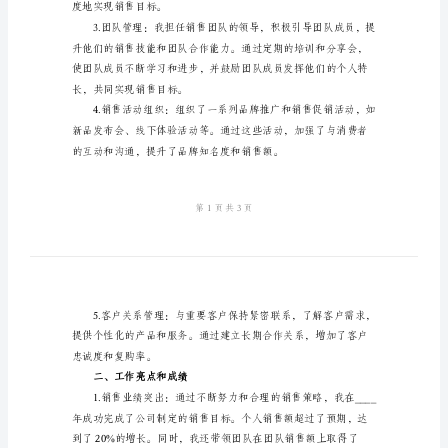
作
总
结
了各项销售任务。
2024
年
手
机
销
售
员
年
度地实现销售目标。
度