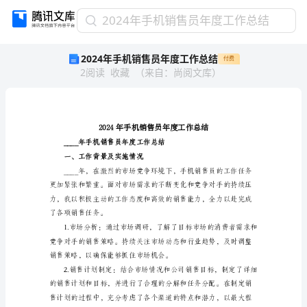
2024
2024年手机销售员年度工作总结
年
2024年手机销售员年度工作总结
付费
手
2
阅读
收藏
（
来自
：
尚阅文库
）
机
销
售
员
年
度
____年手机销售
工
一、工作背景及实施情况