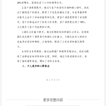
工
作
总
长，共同实现销售目标。
结
____
年
手
机
销
售
员
年
更多完整内容