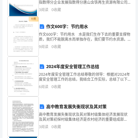
境
指数得分企业发展指数得分唐山含铁再生资源有限公司
综合得分说明：企业发展指数根据企业规模、企业创
3
阅读
0
收藏
新、企业风险、企业活力四个维度对企业发展情况进行
下，
评价。
付费
手
作文600字：节约用水
机
作文600字：节约用水 水是我们生存下去的重要支撑物
质，我们不能脱离水而单独存在，我们要节约水资源。
小编整理了关于良心的作文素材，快来欣赏与借鉴吧，
销
9
阅读
0
收藏
希望对你有帮助哦。▲ 作文600字：节约
售
2024年度安全管理工作总结
员
2024年度安全管理工作总结尊敬的领导：根据对2024年
的
度安全管理工作的总结，我结合工作实际，总结了以下
几点：一、加强安全生产意识，提高安全素质。- 开展各
6
阅读
0
收藏
工
类安全教育培训，提升员工安全意识和技能；-
作
高中教育发展失衡现状及其对策
任
高中教育发展失衡现状及其对策村级集体经济发展现状
及其对策初探村级集体经济是农村经济的重要组成部
务
分，它是在我国农村集体化运动中诞生的，伴随农村改
3
阅读
0
收藏
革开放和经济社会发展经历了一个逐步演变、不断探索
更
和曲折发展