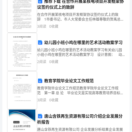
情
推荐下载 在合作开展某核电项目开发框架协
议签约仪式上的致辞
况
在合作开展某核电项目开发框架协议签约仪式上的致
辞 1市委书记、市人大常委会主任林雄尊敬的贺禹总经
____
理和中广核集团的各位领导，同志们：今天，某市人民
3
阅读
0
收藏
政府与中国广东核电集团在这里举行一个简短而隆重的
年，
仪式，
大大提升了客户忠诚度和口碑。
在
幼儿园小班小鸡在哪里的艺术活动教案学习
幼儿园小班小鸡在哪里的艺术活动教案学习有关幼儿园
激
小班小鸡在哪里的艺术活动教案学习 设计意图： 动
物是人类的朋友，它与我们的生活息息相关，紧密相
烈
2
阅读
0
收藏
连，孩子们特别喜欢。而小班幼儿的思维活动带有具体
的
力。
教育学院毕业论文工作规范
市
教育学院毕业论文工作规范教育学院毕业论文工作规
场
范 第一章 总 论 毕业论文是实现高等教育培养目标的
重要教学环节，是本科人才培养计划的重要组成部分，
3
阅读
0
收藏
是对学生综合运用多学科的理论、知识与方法
竞
争
唐山含铁再生资源有限公司介绍企业发展分
析报告
环
三、个人进步和心得体会
唐山含铁再生资源有限公司 企业发展分析结果企业发展