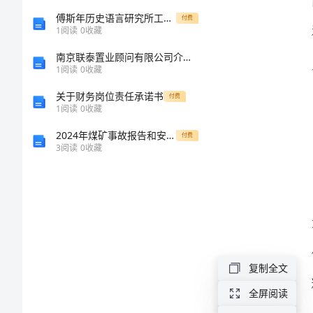
南
傅斯年历史语言研究所工作之旨趣
付费
导
1
阅读
0
收藏
游
南京联泰置业顾问有限公司介绍企业发展分析报告
1
阅读
0
收藏
词
亲
关于财务岗位责任承诺书
付费
1
阅读
0
收藏
爱
2024年煤矿事故报告和安全责任追溯制度范文
付费
的
3
阅读
0
收藏
朋
友
们，
大
家
复制全文
好！
全屏阅读