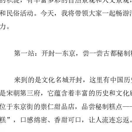
第一站：开封—东京，尝一尝古都秘制糕点
位于东京街的崇仁甜品店，品尝秘制糕点——创始于清
糕”，口感绵密、香甜可口，让人流连忘返。
第二站：洛阳—百年玉雕之乡，探寻中原大道文化