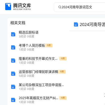
2024
河
相关文档
2024河南导
南
精选后厨标语
导
3
阅读
0
收藏
游
考博个人简历模板
付费
1
阅读
0
收藏
词
隆重的科技节开幕式作文300字
付费
1
阅读
0
收藏
范
运营部部门经理就职演讲稿
付费
5
阅读
0
收藏
文
某公司杂粮深加工项目申请报告（内容详细数据全面含财务表格）
2024
1
阅读
0
收藏
河
2025年离婚双方无财产纠纷合同范本
付费
力。
1
阅读
0
收藏