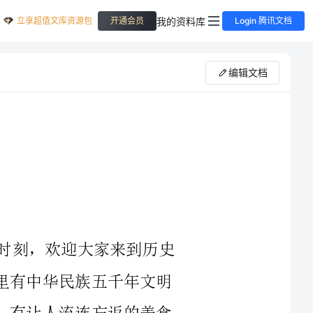
立享超值文库资源包
我的资料库
开通会员
Login 腾讯文档
编辑文档
亲爱的朋友们，大家好！在这个美好的时刻，欢迎大家来到历史
悠久、文化灿烂、旅游资源丰富的河南，这里有中华民族五千年文明
的积淀，有丰富多彩的自然景观和人文景观，有让人流连忘返的美食
它独特的魅