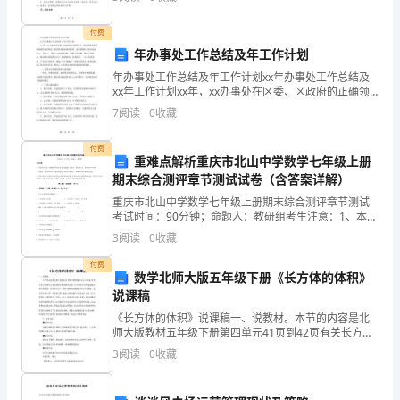
开
观整齐划一，完好美观。
付费
发
年办事处工作总结及年工作计划
商
年办事处工作总结及年工作计划xx年办事处工作总结及
xx年工作计划xx年，xx办事处在区委、区政府的正确领
各
导下，始终坚持发展是硬道理的本质要求，坚持科学发
7
阅读
0
收藏
展观的精神。紧紧围绕打造和实现宜居xx、平安xx
级
付费
重难点解析重庆市北山中学数学七年级上册
领
期末综合测评章节测试试卷（含答案详解）
导
重庆市北山中学数学七年级上册期末综合测评章节测试
考试时间：90分钟；命题人：教研组考生注意：1、本卷
的
分第I卷（选择题）和第Ⅱ卷（非选择题）两部分，满分
3
阅读
0
收藏
100分，考试时间90分钟2、答卷前，考生务必用
支
付费
数学北师大版五年级下册《长方体的体积》
持
说课稿
《长方体的体积》说课稿一、说教材。本节的内容是北
下，
师大版教材五年级下册第四单元41页到42页有关长方体
和正方体的体积计算的教学内容。长方体和正方体是最
始
3
阅读
0
收藏
基本的立体图形，学生在认识了一些平面图形的基础上
学习
终