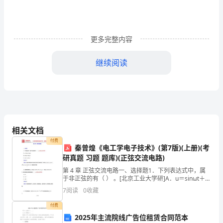
年
工
作
更多完整内容
总
继续阅读
结
1（1772
字）
今
然。
相关文档
年
付费
秦曾煌《电工学电子技术》(第7版)(上册)(考
上
研真题 习题 题库)(正弦交流电路)
第 4 章 正弦交流电路一、选择题1．下列表达式中，属
半
于非正弦的有（ ） 。[北京工业大学研]A．u＝sinωt＋
cosωtB．sin2ωt＋cos2ωtC．sinωt－cos2ωt【答案】
7
阅读
0
收藏
年，
B【解析】
付费
__
2025年主流院线广告位租赁合同范本