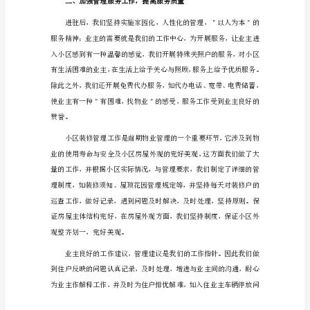
年
工
作
总
结
物
业
公
司
个
人
上
半