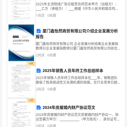
物
2025年主流院线广告位租赁合同范本甲方（出租方）：
____乙方（承租方）：____根据《中华人民共和国合同
业
法》及相关法律法规的规定，甲乙双方在平等、自愿、
1
阅读
0
收藏
公平、诚实信用的原则基础上，就甲方将其拥有的
管
厦门鑫怡然商贸有限公司介绍企业发展分析
理
报告
处
厦门鑫怡然商贸有限公司 企业发展分析结果企业发展指
赞誉。
数得分企业发展指数得分厦门鑫怡然商贸有限公司综合
在
得分说明：企业发展指数根据企业规模、企业创新、企
2
阅读
0
收藏
业风险、企业活力四个维度对企业发展情况进行评价。
公
该企
付费
2025年销售人员年终工作总结样本
司
2025年销售人员年终工作总结样本在____年，销售团队
的
面临了既具挑战性又充满机遇的局面。在行业竞争日趋
激烈与经济环境波动的双重背景下，本团队展现了积极
2
阅读
0
收藏
领
的应变能力和创新精神，取得了一系列令人振奋的成就
导
付费
2024年房屋婚内财产协议范文
下，
2024年房屋婚内财产协议范文房屋婚内财产协议一、协
议签署方甲方：______________（甲方姓名）、身份证号码
在
______________、联系方式______________乙方：_____
3
阅读
0
收藏