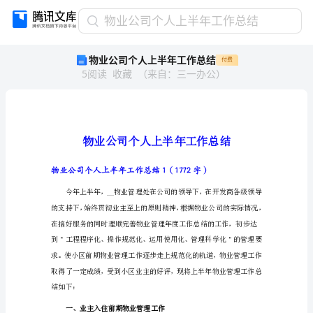
物
物业公司个人上半年工作总结
业
物业公司个人上半年工作总结
付费
公
5
阅读
收藏
（
来自
：
三一办公
）
司
个
人
上
半
年
工