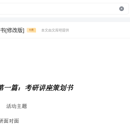
书[修改版]
本文由文库吧提供
付费
第一篇：考研讲座策划书