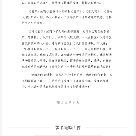
的
童
年
都
是
相
似
却是那样的独一无二。
的，
不
幸
的
童
年
更多完整内容