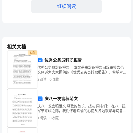
各
继续阅读
有
各
的
爱的芬芳。
不
相关文档
幸，
付费
优秀公务员辞职报告
当
优秀公务员辞职报告 本文是由辞职报告网辞职报告范
文频道为大家提供的《优秀公务员辞职报告》，希望对
我
大家有所帮助。 尊敬的各位领导： 你们好! 首先
3
阅读
0
收藏
为我的辞职申请向各位领导表示深深的歉意。
怀
着
庆八一发言稿范文
激
庆八一发言稿范文 尊敬的首长、战友 同志们： 在八一建
军节来临之际，我们怀着欢愉的心情从各地欢聚与乌鲁
动
木齐，庆祝这个光荣而自豪的节日。八一是军人的节日
1
阅读
0
收藏
也是我们的节日，我们曾是一个
的