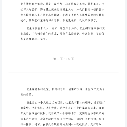
高
尔
基
毅力，战胜顽强的力量。
《童
年》
读
后
感
模
版
幸
福