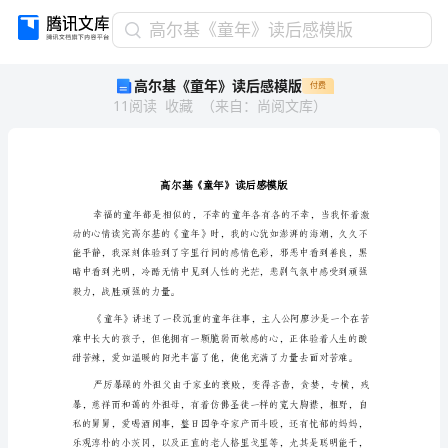
高
高尔基《童年》读后感模版
尔
高尔基《童年》读后感模版
付费
基
11
阅读
收藏
（
来自
：
尚阅文库
）
《童
年》
读
后
感
模
版