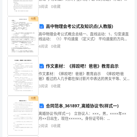
文，结尾，署名和日期，个人履历及写作的注意事项的
心
3
阅读
0
收藏
详细介绍说明。大学
犹
付费
高中物理会考公式及知识点(人教版)
如
高中物理会考公式概念总结一、直线运动：1、匀变速直
澎
线运动： （1）平均速度 （定义式） 平均速度的方向即
为运动方向 -平均速度 国际单位：米每秒m/s 常用单位：
4
阅读
0
收藏
湃
千米每时 km/
的
作文素材：《摔跤吧！爸爸》教育启示
海
作文素材：《摔跤吧！爸爸》教育启示 《摔跤吧!爸
爸》看过的人几乎都在探讨影片中表达的男女平等、父
潮，
爱等等精神。 可是问题来了——咱们别忘了，马哈维
3
阅读
0
收藏
亚是女儿的摔跤教练，从某种角度而言就是女儿的老
久
师。
付费
久
合同范本_361897_离婚协议书(样式一)
不
离婚协议书(样式一) 立协议人：×××，男，××××年××
月××日出生，现住××××××。身份证号码：
能
×××××××××××。 ×××，女，××××年××月××日出生，现
2
阅读
0
收藏
住××××××。身份
平