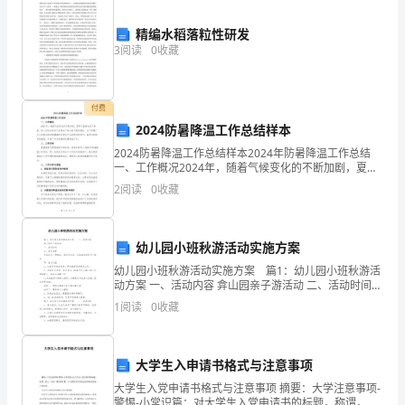
心
精编水稻落粒性研发
的生活中的故事。
情
3
阅读
0
收藏
读
完
付费
2024防暑降温工作总结样本
高
2024防暑降温工作总结样本2024年防暑降温工作总结
尔
一、工作概况2024年，随着气候变化的不断加剧，夏季
气温再次创下新高，给人们的生活和工作带来了极大的
2
阅读
0
收藏
不便和困扰。为了保障广大人民群众的身体健康和正
基
的
幼儿园小班秋游活动实施方案
《童
幼儿园小班秋游活动实施方案 篇1：幼儿园小班秋游活
动方案 一、活动内容 弇山园亲子游活动 二、活动时间
年》
三、活动准备 告家长书、照相机、家长签名表、各班准
1
阅读
0
收藏
备好亲
时，
我
大学生入申请书格式与注意事项
的
大学生入党申请书格式与注意事项 摘要：大学注意事项-
警惕-小常识篇：对大学生入党申请书的标题，称谓，正