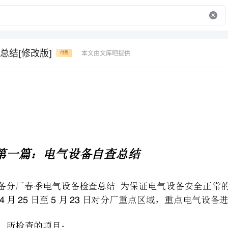
总结[修改版]
本文由文库吧提供
付费
第一篇：电气设备自查总结
425523
检查的项目：
、、堆取料机配电房检修。
、新厂变电所检修。