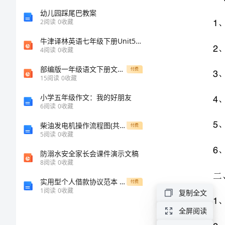
32#
版]
幼儿园踩尾巴教案
2
阅读
0
收藏
4
第
牛津译林英语七年级下册Unit5Grammar课件
5
4
阅读
0
收藏
一
部编版一年级语文下册文具的家市公开课一等奖市赛课获奖课件
6
篇：
付费
15
阅读
0
收藏
电
二、检查基本情况
小学五年级作文：我的好朋友
气
6
阅读
0
收藏
1
设
柴油发电机操作流程图(共2页)
付费
2
5
阅读
0
收藏
备
3
防溺水安全家长会课件演示文稿
自
8
阅读
0
收藏
4
查
实用型个人借款协议范本 2024 年版版
付费
三、个别问题
1
阅读
0
收藏
复制全文
总
1
结
全屏阅读