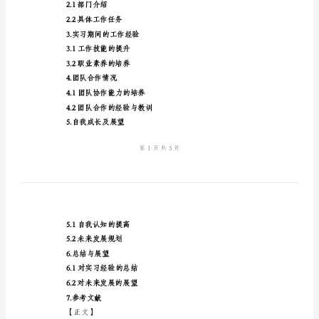
标
准
版
本
作、自我成长
2024
【目录】
大
1.引言
学
1.1研究背景
生
1.2研究目的
银
2.实习期间的工作内容
行
2.1部门介绍
实