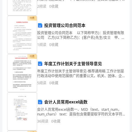
大。大暑创意走心文案有哪些你知道吗?一起来看看大暑
协调工作。
对
2
阅读
0
收藏
创意走心文案，欢迎查阅!大暑祝福语句子1、千
实
付费
投资管理公司合同范本
习
投资管理公司合同范本 以下简称甲方)：投资管理有限
期
公司 乙方(以下简称乙方)：{客户名}先生/女士 甲、乙
双方经过友好协商，在相互信任、相互尊重和互惠互利
1
阅读
0
收藏
间
的原则基础上，双方达成以下合作协议：
的
付费
年度工作计划关于主管领导意见
工
年度工作计划关于主管领导意见-推荐通用稿 工作计划是
行政活动中使用范围很广的重要公文。机关、团体、企
作
事业单位的各级机构，对一定时期的工作预先作出安排
5
阅读
0
收藏
和打算时，都要制定工作计划。工作计划实际上有
内
容、
会计人员常用excel函数
工
会计人员常用excel函数一、MID（text，start_num，
num_chars） text：是指包含需要提取字符的文本字符
作
串位置 start_num：需要提取的字符串在文本中开始位
36
阅读
0
收藏
置
经