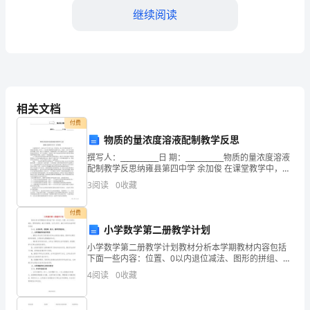
版
继续阅读
本
【摘
5.1自我认知的提高
要】
5.2未来发展规划
本
相关文档
6.总结与展望
付费
文
物质的量浓度溶液配制教学反思
6.1对实习经验的总结
是
撰写人：___________日 期：___________物质的量浓度溶液
配制教学反思纳雍县第四中学 余加俊 在课堂教学中，如
6.2对未来发展的展望
对
何让学生学得主动、学得轻松，是各学科教师在教学中
3
阅读
0
收藏
一直探讨的问题。化
____
7.参考文献
付费
年
【正文】
小学数学第二册教学计划
大
小学数学第二册教学计划教材分析本学期教材内容包括
1.引言
下面一些内容：位置、0以内退位减法、图形的拼组、00
学
以内的数、认识人民币、00以内进位加法和退位减法
4
阅读
0
收藏
(一)、认识时间，找规律，统计，数学实践活动。二、本
1.1研究背景
生