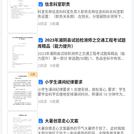
银
信息科室职责
科室名称信息科科室负责人职务名称信息科科长科室职
行
务设置：（职务关系图）.在院长、分管副院长领导下，
负责医院电脑室、病案管理、图书馆及相关信息管理工
4
阅读
0
收藏
实
作。.按照医院要求完成科室人员的政治学习及业务学
习。.
习
2023年湘阴县试验检测师之交通工程考试题
情
1.2研究目的
库精品（能力提升）
2023年湘阴县试验检测师之交通工程考试题库精品（能
况
力提升） 第一部分 单选题(50题) 1、色品坐标中有效范
围面积最大的颜色为()。A.白色B.红色C.黄色D.绿色【答
2
阅读
0
收藏
的
案】：D2、对镀锌层厚度
付费
详
小学生课间纪律要求
细
小学生课间纪律要求 1.合理安排，放松身心. 要求：学生
2.实习期间的工作内容
要学会科学合理地安排课间时间，将课间 10 分钟作为两
报
节课之间的调整,积极休息,为下一节课的学习做好准备。
3
阅读
0
收藏
2.1部门介绍
时间安排：（1）准备下一节课的学习用品
告，
通
大暑创意走心文案
大暑创意走心文案最热的节气大暑终于到了， 此时我国
过
大部分地区正处于一年中最热的阶段，全国各地温差不