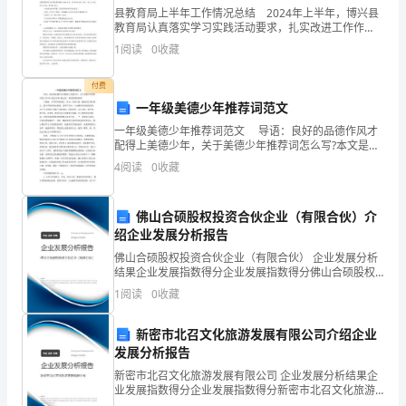
（三）职责分工
县教育局上半年工作情况总结 2024年上半年，博兴县
对
教育局认真落实学习实践活动要求，扎实改进工作作
1.XX县农村供水应急指挥部职责
风，围绕办人民满意的教育，以强基固本、统筹兼顾，
工
1
阅读
0
收藏
打造教育强县为实践载体，结合实际，突出特色，各项
工作
作，
定。
付费
一年级美德少年推荐词范文
建
一年级美德少年推荐词范文 导语：良好的品德作风才
立
配得上美德少年，关于美德少年推荐词怎么写?本文是品
才网.精心的，希望能帮助到你! 王梦涵，小学四年级班
事故情况和应急措施。
4
阅读
0
收藏
长。作为一名班干部，她坚持以身作那么，遵守
健
全
佛山合硕股权投资合伙企业（有限合伙）介
绍企业发展分析报告
的
救护等相关部门开展应急救援工作。
佛山合硕股权投资合伙企业（有限合伙） 企业发展分析
供
结果企业发展指数得分企业发展指数得分佛山合硕股权
投资合伙企业（有限合伙）综合得分说明：企业发展指
1
阅读
0
收藏
2.XX县农村供水应
数根据企业规模、企业创新、企业风险、企业活力四个
水
维度
新密市北召文化旅游发展有限公司介绍企业
安
发展分析报告
全
新密市北召文化旅游发展有限公司 企业发展分析结果企
业发展指数得分企业发展指数得分新密市北召文化旅游
应
发展有限公司综合得分说明：企业发展指数根据企业规