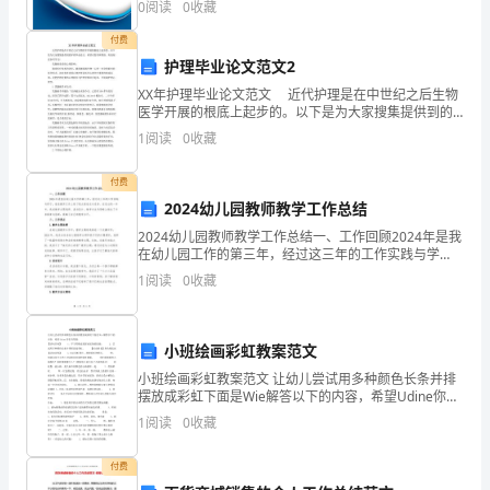
0
阅读
0
收藏
模、企业创新、企业风险、企业活力四个维度对企业发
急
展情
付费
护理毕业论文范文2
机
XX年护理毕业论文范文 近代护理是在中世纪之后生物
制，
医学开展的根底上起步的。以下是为大家搜集提供到的
护理毕业论文，希望对您有所帮助。欢迎阅读参考学
1
阅读
0
收藏
正
习！ 乳腺癌患者的心理影响： 随着医疗技术的
3.应急领导小组专家组职责
确
付费
2024幼儿园教师教学工作总结
应
2024幼儿园教师教学工作总结一、工作回顾2024年是我
在幼儿园工作的第三年，经过这三年的工作实践与学
对
习，我在教学工作上有了较大的成长与进步。在过去的
1
阅读
0
收藏
一年中，我在教学主题选择、活动设计、教学方法与策
和
略
高
小班绘画彩虹教案范文
效
小班绘画彩虹教案范文 让幼儿尝试用多种颜色长条并排
摆放成彩虹下面是Wie解答以下的内容，希望Udine你们
处
有帮助， 【活动目标】 1、学习用橡皮泥搓成长条的
1
阅读
0
收藏
技能。 2、尝试用多种颜色长条并排摆
置
付费