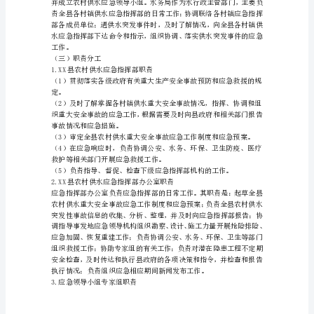
水
应
急
县实际，制定本预案。
预
案
一、
二、组织机构与职责
总
则
（一）
编
制
目
的。