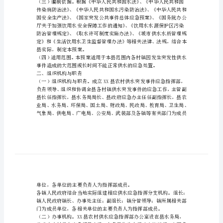
篇）
农
村
供
水
制定本预案。
应
急
预
案
农
村
供