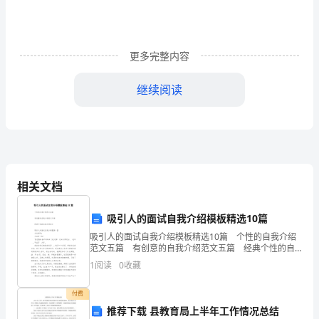
指
导
更多完整内容
全
县
继续阅读
村
镇
供
水
相关文档
突
吸引人的面试自我介绍模板精选10篇
发
吸引人的面试自我介绍模板精选10篇 个性的自我介绍
范文五篇 有创意的自我介绍范文五篇 经典个性的自
事
我介绍范文 吸引人的面试自我介绍【篇一】 各位领
1
阅读
0
收藏
导： 大家早上好! 首
件
付费
工作。
应
推荐下载 县教育局上半年工作情况总结