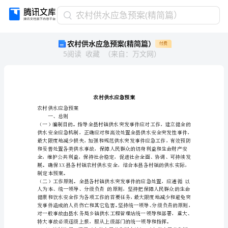
农
农村供水应急预案(精简篇）
村
农村供水应急预案(精简篇）
付费
供
5
阅读
收藏
（
来自
：
万文网
）
水
应
急
预
案
(精
农村供水应急预案
一、总则
简