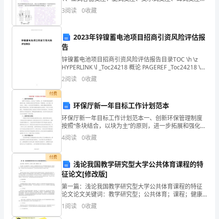
通
裙式支座 。 2、卧式容器支座。球式压力容器多采用柱
3
阅读
0
收藏
式或裙式支
过
2023年锌镍蓄电池项目招商引资风险评估报
以
告
下
锌镍蓄电池项目招商引资风险评估报告目录TOC \h \z
HYPERLINK \l _Toc24218 概论 PAGEREF _Toc24218 \h
的
3 HYPERLINK \l _Toc583
2
阅读
0
收藏
工
付费
环保厅新一年目标工作计划范本
作
环保厅新一年目标工作计划范本一、创新环保管理制度
要
按照“条块结合，以块为主”的原则，进一步拓展和强化镇
级环境保护功能，探索建立镇(街)级环保机构，明确职
4
阅读
0
收藏
点
能，充实力量，提升能力，并建立一支村(居)环保管理
和
付费
浅论我国教学研究型大学公共体育课程的特
征论文[修改版]
总
第一篇：浅论我国教学研究型大学公共体育课程的特征
结，
论文论文关键词：教学研究型；公共体育；课程；健康
教育；特征论文摘要：采用文献资料法、访谈法等，对
1
阅读
0
收藏
取
我国教学研究型大学公共体育课现状及特征进行了理论
研究。主