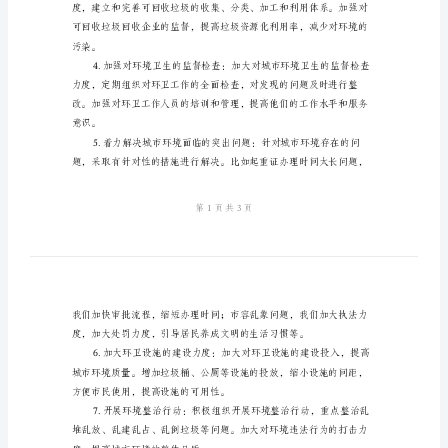
绩。
作
工作要点：
要
点
2024
年
响。
环
卫
工
作
面影响。
总
结
及