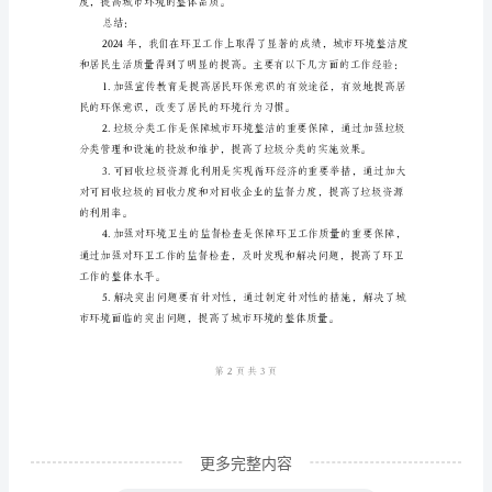
工
污染。
作
要
点
2024
意识。
年
是
环
卫
工
作
的
更多完整内容