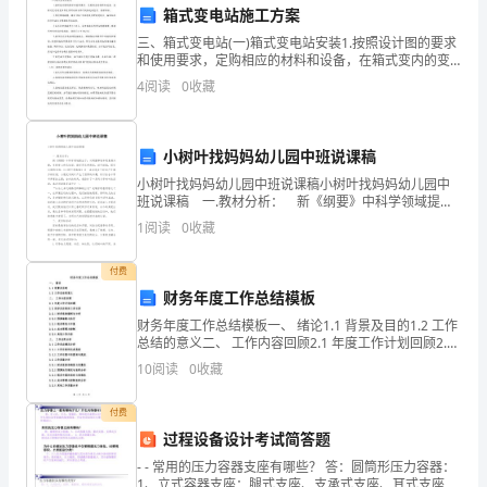
整
箱式变电站施工方案
洁、
三、箱式变电站(一)箱式变电站安装1.按照设计图的要求
和使用要求，定购相应的材料和设备，在箱式变内的变
提
压器定货前向供电部门提供设备型号，报理审批。 2.
4
阅读
0
收藏
经过现场勘察，确定10kV电源进线合理的
高
居
小树叶找妈妈幼儿园中班说课稿
小树叶找妈妈幼儿园中班说课稿小树叶找妈妈幼儿园中
民
班说课稿 一.教材分析： 新《纲要》中科学领域提出
了：对周围事物和现象感兴趣，有好奇心和求知欲：能
1
阅读
0
收藏
生
运用各种感官，动手动脑，探究问题的目标。《小
活
付费
的利用率。
财务年度工作总结模板
质
财务年度工作总结模板一、 绪论1.1 背景及目的1.2 工作
量
总结的意义二、 工作内容回顾2.1 年度工作计划回顾2.2
所涉及的具体工作内容2.2.1 财务报表编制与分析2.2.2
10
阅读
0
收藏
预算编制与执行2.
为
工作的整体水平。
付费
目
过程设备设计考试简答题
标，
- - 常用的压力容器支座有哪些？ 答：圆筒形压力容器：
1、立式容器支座：腿式支座、支承式支座、耳式支座和