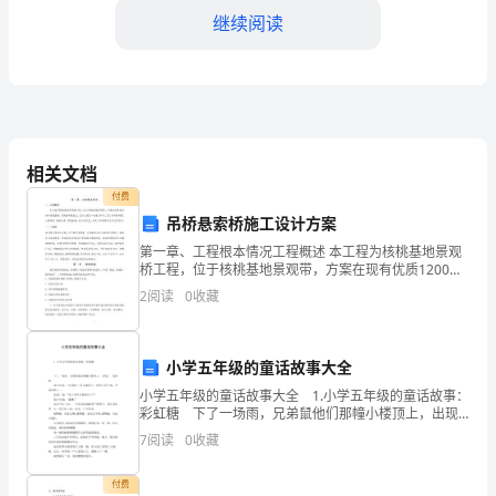
关
继续阅读
键
一
年，
我
相关文档
们
付费
吊桥悬索桥施工设计方案
以
第一章、工程根本情况工程概述 本工程为核桃基地景观
保
方便市民使用，提高设施的可用性。
桥工程，位于核桃基地景观带，方案在现有优质1200核
桃基地、采摘园的根底上，在山上建立一处长150米，宽
2
阅读
0
收藏
持
2米的景观桥，一桥两亭，融桥于景，营造和
城
小学五年级的童话故事大全
市
度，提高城市环境的整体品质。
小学五年级的童话故事大全 1.小学五年级的童话故事：
彩虹糖 下了一场雨，兄弟鼠他们那幢小楼顶上，出现
环
总结：
了一道彩虹。 鼠大大说：“这彩虹一会儿就没了，快把
7
阅读
0
收藏
它弄下来，可别浪费了。” 鼠老二说：“弄下
境
付费