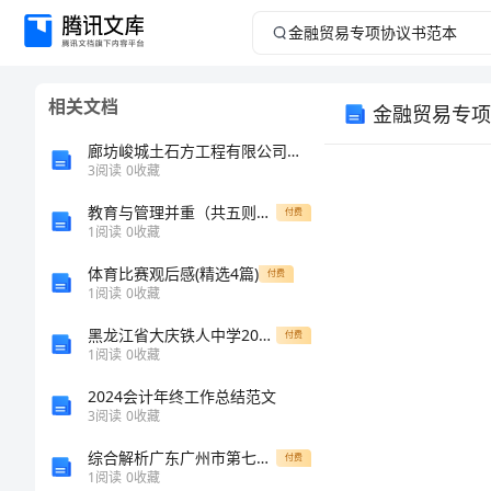
金
融
相关文档
金融贸易专项
贸
廊坊峻城土石方工程有限公司介绍企业发展分析报告
易
3
阅读
0
收藏
教育与管理并重（共五则）[修改版]
专
付费
1
阅读
0
收藏
项
体育比赛观后感(精选4篇)
付费
1
阅读
0
收藏
协
黑龙江省大庆铁人中学2024年高一物理上学期期末质量检测试题含解析
付费
1
阅读
0
收藏
议
2024会计年终工作总结范文
书
3
阅读
0
收藏
综合解析广东广州市第七中学数学七年级上册一元一次方程难点解析试题（含详细解析）
付费
范
1
阅读
0
收藏