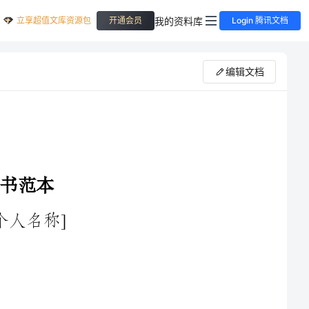
立享超值文库资源包
我的资料库
开通会员
Login 腾讯文档
编辑文档