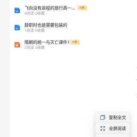
本
飞向没有返程的旅行高一作文600字
付费
0
阅读
0
收藏
金
辞职时也是需要包装的
1
阅读
0
收藏
融
隋朝的统一与灭亡课件1
贸
付费
2
阅读
0
收藏
易
专
项
协
议
书
复制全文
范
本
全屏阅读