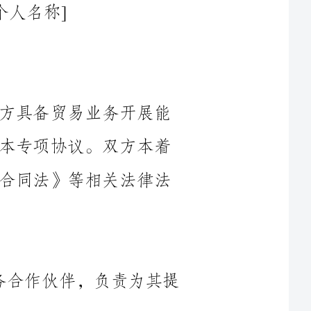
鉴于甲方具备金融业务发展能力，乙方具备贸易业务开展能
力，双方为加强合作，共同发展，特订立本专项协议。双方本着
平等互利的原则，根据《中华人民共和国合同法》等相关法律法
1.1甲方聘请乙方为其指定的贸易业务合作伙伴，负责为其提
1.2乙方将根据甲方的需求和要求，负责组织并推动具体的贸
易业务活动，包括但不限于寻找潜在合作伙伴、洽谈合作事项、
1.3甲方将提供乙方必要的金融支持和服务，包括但不限于开