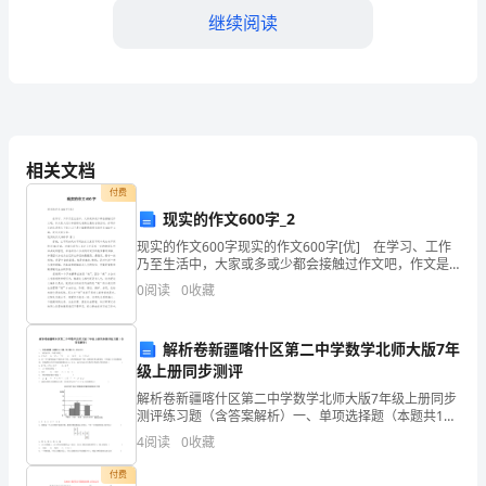
份
继续阅读
证
号
码：
乙
相关文档
民币的实际汇率结算。
方
付费
现实的作文600字_2
（承
现实的作文600字现实的作文600字[优] 在学习、工作
乃至生活中，大家或多或少都会接触过作文吧，作文是
揽
切金额为准。
人们以书面形式表情达意的言语活动。你写作文时总是
0
阅读
0
收藏
无从下笔？以下是小编整理的现实的作文600
人）：
地
解析卷新疆喀什区第二中学数学北师大版7年
级上册同步测评
址：
解析卷新疆喀什区第二中学数学北师大版7年级上册同步
为技术文件的一部分。
测评练习题（含答案解析）一、单项选择题（本题共10
电
小题，每小题2分，共20分）1、下列各式中，不成立的
第四条进度计划
4
阅读
0
收藏
是（）A． B． C． D．2、在
话：
付费