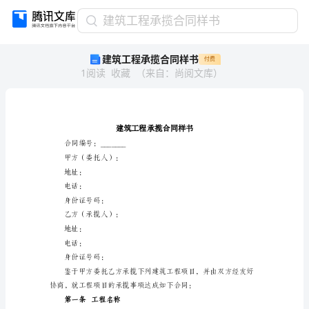
建
建筑工程承揽合同样书
筑
建筑工程承揽合同样书
付费
工
1
阅读
收藏
（
来自
：
尚阅文库
）
程
承
揽
合
同
样
合同编号：_______
书
甲方（委托人）：