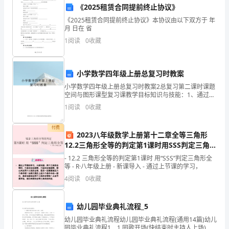
身
《2025租赁合同提前终止协议》
《2025租赁合同提前终止协议》本协议由以下双方于 年
份
月 日在 省
理的解释。
证
1
阅读
0
收藏
号
小学数学四年级上册总复习时教案
码：
提交工程进展报告。
小学数学四年级上册总复习时教案2总复习第二课时课题
鉴
空间与图形课型复习课教学目标知识与技能：1、通过复
习，使学生明确每个图形的概念，弄清图形间的联系与
1
阅读
0
收藏
于
区别，掌握各种图形的特征。2、掌握量角和画角的方
充合同。
法，
甲
付费
2023八年级数学上册第十二章全等三角形
第五条质量保证
12.2三角形全等的判定第1课时用SSS判定三角形
方
全等上课课件新版新人教版
- 12.2 三角形全等的判定第1课时 用“SSS”判定三角形全
委
等 - R·八年级上册 - 新课导入 - 通过上节课的学习，
4
阅读
0
收藏
托
质量享有质量保证义务。
乙
幼儿园毕业典礼流程_5
方
幼儿园毕业典礼流程幼儿园毕业典礼流程(通用14篇)幼儿
园毕业典礼流程1 1.园歌开场(快结束时主持人上场)