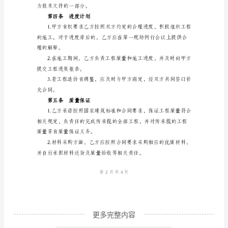
编
号：
第二条工期
_______
甲
方
（委
托
造成的甲方损失。
人）：
第三条工程价款
地
址：
电
话：
身
更多完整内容