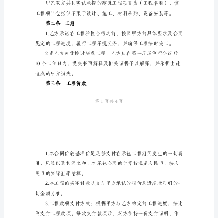
地址：
建
筑
电话：
工
身份证号码：
程
乙方（承揽人）：
承
地址：
揽
电话：
合
身份证号码：
同
样
书
第一条工程名称
合
同