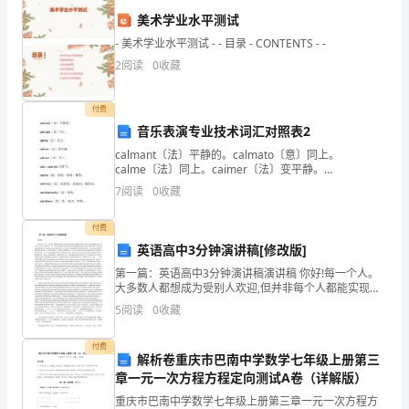
我
美术学业水平测试
- 美术学业水平测试 - - 目录 - CONTENTS - -
个
2
阅读
0
收藏
人
付费
工
音乐表演专业技术词汇对照表2
作
calmant〔法〕平静的。calmato〔意〕同上。
calme〔法〕同上。caimer〔法〕变平静。
的
calmez〔法〕同上。calo. calando之缩写。calore〔意
7
阅读
0
收藏
重
付费
点
英语高中3分钟演讲稿[修改版]
和
第一篇：英语高中3分钟演讲稿演讲稿 你好!每一个人。
大多数人都想成为受别人欢迎,但并非每个人都能实现这
个目标。受欢迎的秘诀是什么?事实上,它是非常简单的。
使
5
阅读
0
收藏
第一步是要改善我们的外表,我们应该确保我们保持
命
付费
解析卷重庆市巴南中学数学七年级上册第三
所
章一元一次方程方程定向测试A卷（详解版）
在。
重庆市巴南中学数学七年级上册第三章一元一次方程方