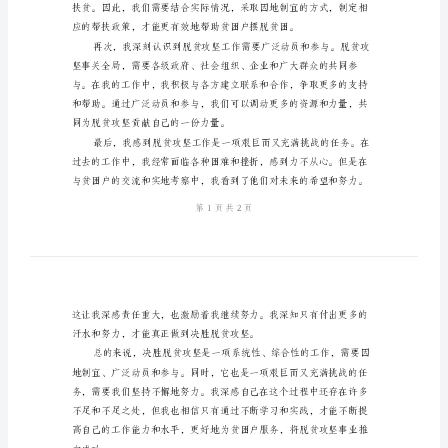
工
和实地调研，我有了许多感
作
总
结
决
胜
脱
贫
攻
坚
感