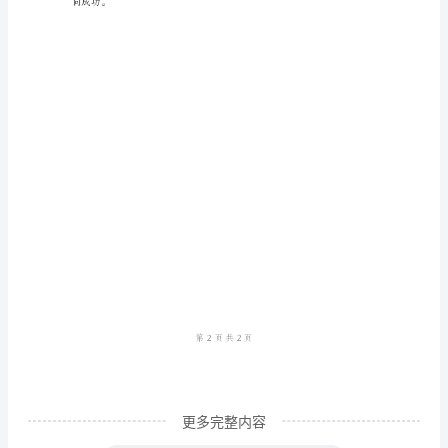
悟
个
人
工
作
总
同为脱贫攻坚贡献自己的一份力量。
结
脱
贫
攻
坚
是
更多完整内容
我