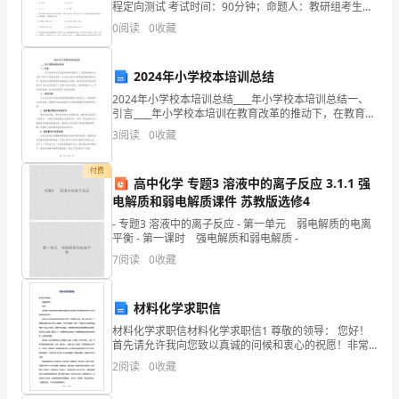
程定向测试 考试时间：90分钟；命题人：教研组考生注
意：1、本卷分第I卷（选择题）和第Ⅱ卷（非选择题）两
在
0
阅读
0
收藏
部分，满分100分，考试时间90分钟2、答卷前，
过
2024年小学校本培训总结
去
2024年小学校本培训总结____年小学校本培训总结一、
引言____年小学校本培训在教育改革的推动下，在教育局
的
的大力支持下取得了显著的成果。本次校本培训以提高
3
阅读
0
收藏
教师教育教学水平、培养学生创新思维和实践能
一
付费
段
高中化学 专题3 溶液中的离子反应 3.1.1 强
电解质和弱电解质课件 苏教版选修4
时
- 专题3 溶液中的离子反应 - 第一单元 弱电解质的电离
平衡 - 第一课时 强电解质和弱电解质 -
间
7
阅读
0
收藏
里，
我
材料化学求职信
材料化学求职信材料化学求职信1 尊敬的领导： 您好！
深
首先请允许我向您致以真诚的问候和衷心的祝愿！非常
感谢您在百忙之中审阅我的求职材料。 我是XX大学化学
入
2
阅读
0
收藏
系材料化学专业