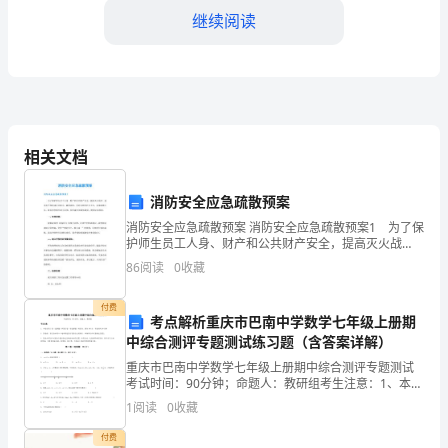
国
继续阅读
最
重
要
的
相关文档
战
消防安全应急疏散预案
略
消防安全应急疏散预案 消防安全应急疏散预案1 为了保
护师生员工人身、财产和公共财产安全，提高灭火战
任
术、技术水平和快速反应能力，赢得战机，及时有效的
86
阅读
0
收藏
扑灭火灾，迅速疏散人员，将危害控制在最小范围，损
务
失减
付费
考点解析重庆市巴南中学数学七年级上册期
之
中综合测评专题测试练习题（含答案详解）
向成功。
一，
重庆市巴南中学数学七年级上册期中综合测评专题测试
考试时间：90分钟；命题人：教研组考生注意：1、本卷
也
分第I卷（选择题）和第Ⅱ卷（非选择题）两部分，满分
1
阅读
0
收藏
100分，考试时间90分钟2、答卷前，考生务必用
是
付费