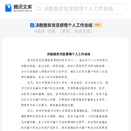
决
决胜脱贫攻坚感悟个人工作总结
胜
决胜脱贫攻坚感悟个人工作总结
付费
脱
4
阅读
收藏
（
来自
：
尚阅文库
）
贫
攻
坚
感
悟
个
人