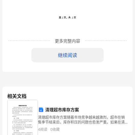
行
业
背
景
更多完整内容
1、
国
继续阅读
家
配套课程：心理沙盘疏导、幸福家
统
计
提
能
技
产
列
优
升表
力、沟
品系
及
局
相关文档
数
梳理学员目标，树立远大理想，
养学员自信，激发学员
态，
势
清理超市库存方案
据
清理超市库存方案随着市场竞争越来越激烈，超市在销
售季节结束后，库存积压的问题也愈发严重。如果在清
表
理库存上不得当，不但会浪费资源，还可能会对超市的
4
阅读
0
收藏
疏导学员心理，改变学员
态，消除学员焦虑，
财政造成不小的影响。因此，超市如何制定好清理库存