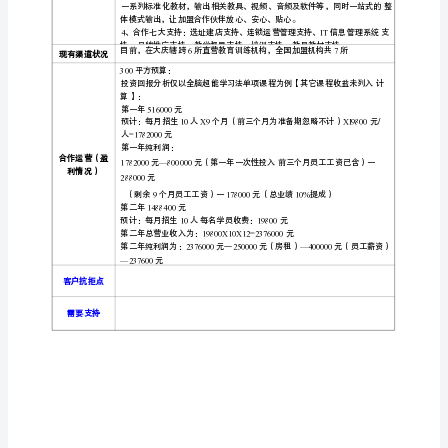
项
亚星
脑教育
国连锁品
目
项
亚星
脑教育始创于年月，共有专职讲师、训练师、家
目
名
场部、行政部、企划部、招商部、财务部、后勤部等九大部门，同
称
商学院一所，商学院主要负责为总部、
盟合作伙伴及各大直
分校
亚
企
优
业
势
星
全
课程研发带头人李昌义先
荣获年品
脑
奖，目前，亚星教育品
已注册商标，
脑教育课程项相关
教
国家专利，王
课程
脑超
育