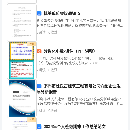
的方案，
明：
掌握科学教育方法，增进家
城
机关单位会议通知_5
机关单位会议通知 在我们平凡的日常里，我们都跟通知
市
有着直接或间接的联系，各种类型的通知各有不同的写
法。大家知道正式的通知怎么写吗？下面是小编精心整
3
阅读
0
收藏
增强团队意识，
升个人素质，
育良好习惯，强
家
理的机关单位会议通知，仅供参考，欢迎大家阅读。
庭
付费
分数化小数-课件（PPT讲稿）
的
- - （1）怎样把分数化成小数？ 把 、 、 化成小数。
（2）你能说说例2的比较方法吗？ - 310
教
1
、优秀的
盟商有机会享受品
2
阅读
0
收藏
育
2
、区域内其他
盟商交纳的
消
邯郸市杜氏古建筑工程有限公司介绍企业发
优
政策
势
展分析报告
3
、
费
邯郸市杜氏古建筑工程有限公司 企业发展分析结果企业
发展指数得分企业发展指数得分邯郸市杜氏古建筑工程
比
4
、新项目/课程产品众筹回
有限公司综合得分说明：企业发展指数根据企业规模、
4
阅读
0
收藏
企业创新、企业风险、企业活力四个维度对企业发展情
例
况进
、至万兀就可以开起一家标准店，整店模式
盟，课程项目
付费
占
2024年个人班级期末工作总结范文