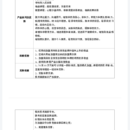
亚
星
全
脑
教
名
项目
称
亚星
育
、国家统计局数据表明：城市家
资
2500
料
行业背景
重点支
年具有中国特色脑计划正式启动，预示着中国脑开发脑智
文
应用的
档