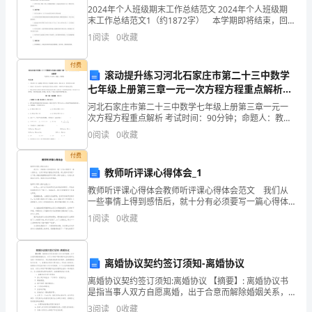
亚星商学院统一
训和支
2024年个人班级期末工作总结范文 2024年个人班级期
到
支持
政策
末工作总结范文1（约1872字） 本学期即将结束，回
顾这一学期，我班在各方面都取得了较好的成绩。
2
、完备法
65.5%,
1
阅读
0
收藏
一、班级工作方面 1、班级气氛和谐融洽，
消
技术
付费
滚动提升练习河北石家庄市第二十三中数学
费
七年级上册第三章一元一次方程方程重点解析试
题（含详细解析）
额
河北石家庄市第二十三中数学七年级上册第三章一元一
次方程方程重点解析 考试时间：90分钟；命题人：教研
组考生注意：1、本卷分第I卷（选择题）和第Ⅱ卷（非选
每
0
阅读
0
收藏
择题）两部分，满分100分，考试时间90分钟2、
年
付费
教师听评课心得体会_1
为
教师听评课心得体会教师听评课心得体会范文 我们从
一些事情上得到感悟后，就十分有必须要写一篇心得体
2500
会，从而不断地丰富我们的思想。那么要如何写呢？以
1
阅读
0
收藏
下是小编收集整理的教师听评课心得体会范文，欢迎大
亿。
家借
全
离婚协议契约签订须知-离婚协议
国
离婚协议契约签订须知:离婚协议 【摘要】: 离婚协议书
是指当事人双方自愿离婚，出于合意而解除婚姻关系，
真
对子女和财产等问题作适当处理而达成的一种书面约
3
阅读
0
收藏