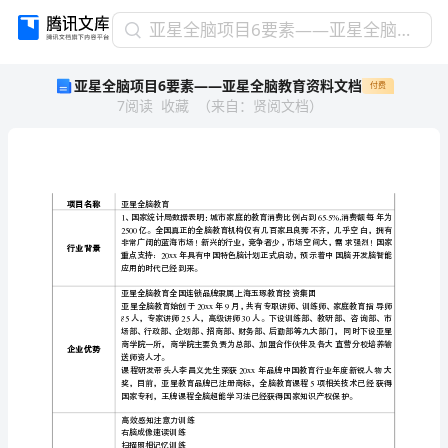
亚
亚星全脑项目6要素——亚星全脑教育资料文档
星
亚星全脑项目6要素——亚星全脑教育资料文档
付费
全
7
阅读
收藏
（
来自
：
贤阅文档
）
脑
项
目
6
要
素
——