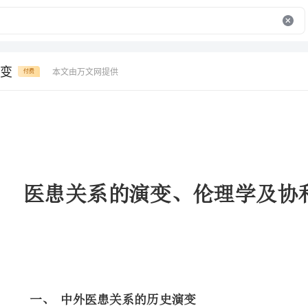
变
本文由万文网提供
付费
医患关系的演变、伦理学及协和医患关系的建立
北京大
一、中外医患关系的历史演变
（一）西方医学职业的变迁
西方医学职业大概经历了以下几个时期：古希腊罗马时期；中世纪～文
18世纪～20世纪50年代；20世纪60年代～今天。
1.医学前科学阶段的医患关系