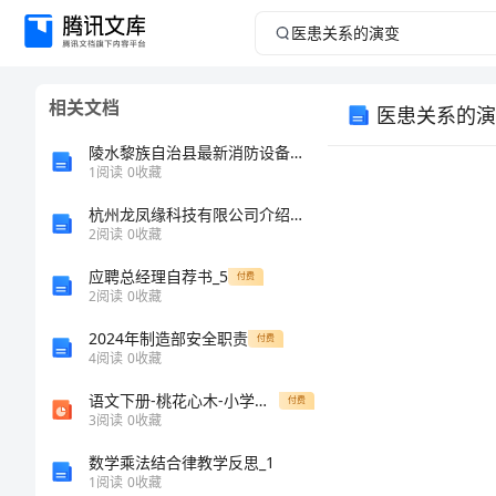
医
患
相关文档
医患关系的演
关
陵水黎族自治县最新消防设备操作员考试题库【达标题】
系
1
阅读
0
收藏
杭州龙凤缘科技有限公司介绍企业发展分析报告
的
2
阅读
0
收藏
演
应聘总经理自荐书_5
付费
2
阅读
0
收藏
变
2024年制造部安全职责
付费
4
阅读
0
收藏
医
语文下册-桃花心木-小学课件
付费
患
3
阅读
0
收藏
关
数学乘法结合律教学反思_1
1
阅读
0
收藏
系