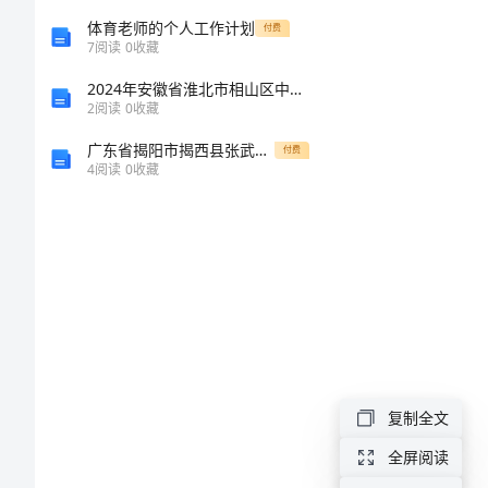
的
体育老师的个人工作计划
付费
7
阅读
0
收藏
演
2024年安徽省淮北市相山区中级统计师《统计基础知识理论及相关知识》点睛提分卷及答案
出的社会问题
变、
2
阅读
0
收藏
伦
广东省揭阳市揭西县张武帮中学七级数学下学期第二次月考试题（无答案） 新人教版
付费
4
阅读
0
收藏
理
学
及
协
和
医
患
复制全文
关
全屏阅读