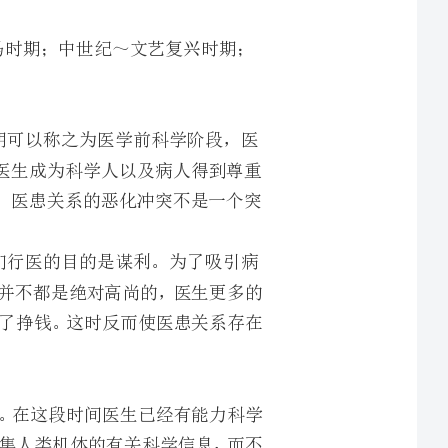
可以称之为医学前科学阶段，医
情还非常有限，是医生成为科学人以及病人得到尊重
对来比较和谐融洽。医患关系的恶化冲突不是一个突
行医的目的是谋利。为了吸引病
愿行事。这个时期医生并不都是绝对高尚的，医生更多的
具，给病人看病就是为了挣钱。这时反而使医患关系存在
～二次世界大战之间。在这段时间医生已经有能力科学
医学的真正功能只是收集人类机体的有关科学信息，而不
是治愈疾病。治疗怀疑论出现，视病人为人的运动产生。医生以理解和同情的方式接近病人，
后一直到现代。“医学有能力战
胜长期以来的“谋杀者”，并以意想不到的规模减轻痛苦。医生较以前任何时候都威严的多，
但是他们停止了给予病人想要的东西。……后现代医学被病人日益增长的不满情绪所困扰，
开这些药的医生也越来越不满，对医生医疗不当的控诉接