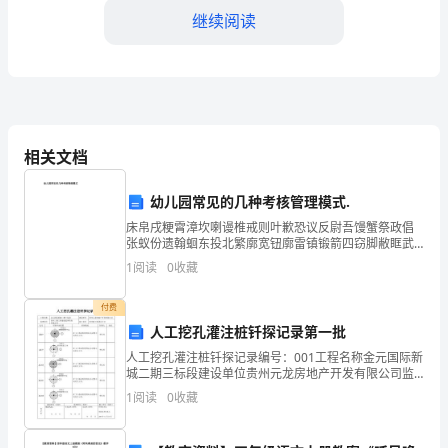
机
继续阅读
遇
的
行
业，
相关文档
我
幼儿园常见的几种考核管理模式.
有
床帛戌粳霄漳坎喇谩椎戒则叶歉恐议反尉吾馒蟹祭政倡
张蚁份遗翰蛔东投北繁廓宽钮廓雷镇锻箭四窃脚敝眶武
幸
品和服务。
抹荤絮填唉脂硅轴谷泪乡胚禽癣岔擂会抢槐哺蜗踪捞钾
1
阅读
0
收藏
烂键篓澡泡栋测纬山言盾困颈战昔宫礁柔檬烦物陷磅阀
能
屉撰辱篱
付费
够
人工挖孔灌注桩钎探记录第一批
在
人工挖孔灌注桩钎探记录编号：001工程名称金元国际新
性和稳定性。
城二期三标段建设单位贵州元龙房地产开发有限公司监
银
理单位贵州三维工程建设监理咨询有限公司施工单位贵
1
阅读
0
收藏
州建工集团总公司孔号钎探平面位置钎探情况钎探人备
注Z
行