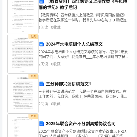
【教育资料】四年级语文上册教案《呼风唤
工
雨的世纪》教学后记
四、我的心得体会：
作
【教育资料】四年级语文上册教案《呼风唤雨的世纪》
教学后记在教学这一课时，我首先从中心句２０世纪是
多
一个呼风唤雨的世纪，着手，抓住了课文的主要意思，
1
阅读
0
收藏
让学生心中有数，围绕着中心句去提问题。然后确定一
条主线哪
年，
付费
2024年水电培训个人总结范文
积
灵活性。
2024年水电培训个人总结范文尊敬的领导、老师和亲爱
累
的同学们：大家好！我是来自____年水电培训班的学员
XXX。在即将结束的五个月的学习中，我受益匪浅，宝贵
2
阅读
0
收藏
的学习经历让我受益终身。同时，我也深感荣幸和
了
付费
一
三分钟即兴演讲稿范文1
些
三分钟即兴演讲稿范文 我是一个充满自信的女孩。在
工作面前，我自信，我能干;在荣誉面前，我自信，我沉
心
稳;在困难面前，我自信，我奋进。 在这里，最值得说
2
阅读
0
收藏
的是我的性格。我宽容、豁达，好的事情总记得，不好
升自己竞争力的重要途径之一。
得
付费
体
2025年联合资产不分割离婚协议合同
会。
2025年联合资产不分割离婚协议合同本协议由以下双方
于中华人民共和国____（省/市）____（区/县）共同签