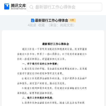
最
最新银行工作心得体会
新
最新银行工作心得体会
付费
银
4
阅读
收藏
（
来自
：
尚阅文库
）
行
工
作
心
得
体
会