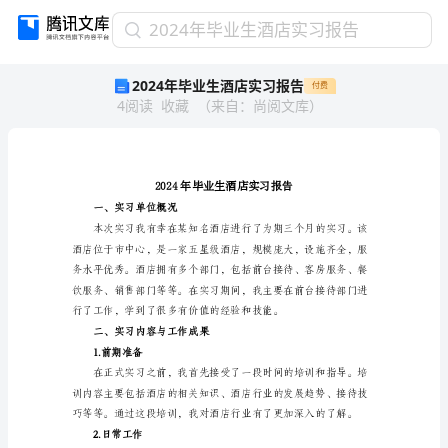
2024
2024年毕业生酒店实习报告
年
2024年毕业生酒店实习报告
付费
毕
4
阅读
收藏
（
来自
：
尚阅文库
）
业
生
酒
店
实
习
一、实习单位概况
报