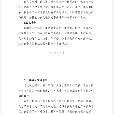
告
2024
年
毕
业
二、实习内容与工作成果
生
1.前期准备
酒
店
实
习
2.日常工作
报
告