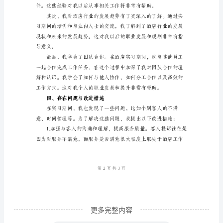
一、
实
习
单
3.团队合作
位
概
况
本
次
实
习
我
更多完整内容
有