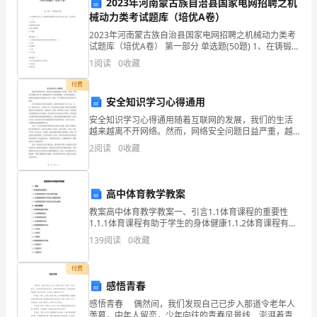
2023年河南蒙古族自治县国家电网招聘之机
个
械动力类考试题库（培优A卷）
2023年河南蒙古族自治县国家电网招聘之机械动力类考
月
试题库（培优A卷） 第一部分 单选题(50题) 1、在铸锻件
导意义。
毛坯上支承螺母的端面加工成凸台和沉头座，其目的是(
的
1
阅读
0
收藏
)。A.易拧紧B.避免偏心
实
付费
安全知识学习心得通用
习。
安全知识学习心得通用随着互联网的发展，我们的生活
越来越离不开网络。然而，网络安全问题日益严重，越
该
来越多的个人信息被泄露，用户账号被盗用，金融交易
2
阅读
0
收藏
被篡改等问题层出不穷。因此，学习网络安全知识变得
酒
至关重要
店
四、存在问题与改进措施
高中体育教学教案
位
教案高中体育教学教案一、引言1.1体育课程的重要性
1.1.1体育课程有助于学生的身体健康1.1.2体育课程有助
于
于学生的心理素质培养1.1.3体育课程有助于学生的社交
139
阅读
0
收藏
能力锻炼二、知识点讲解2.1体育课
市
付费
中
感悟青春
感悟青春 偶然间，我们发现自己已步入那道令老年人
心，
羡慕，中年人留恋，少年向往的青春风景线．澎湃着青