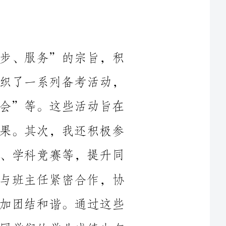
作为学习委员，我秉承着“团结、进步、服务”的宗旨，积
极组织、协调各项学习活动。首先，我组织了一系列备考活动，
如“期中考试冲刺班”、“习题解析分享会”等。这些活动旨在
帮助同学们提高学习成绩，达到良好的成果。其次，我还积极参
与和组织各类课外学习活动，如课外讲座、学科竞赛等，提升同
学们的专业知识和综合能力。此外，我还与班主任紧密合作，协
助班级组织班会、活动等工作，让班级更加团结和谐。通过这些
组织协调工作，班级的学习氛围更浓厚，同学们的学业成绩也有
除了组织协调工作外，我也积极参与了各项个人自我提升的
活动。首先，在学习方面，我认真听课，积极完成老师布置的作