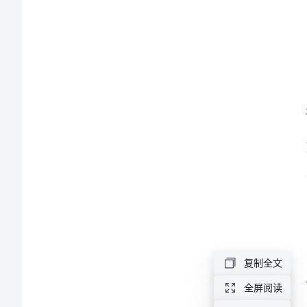
工
作
总
结
2024
年
学
习
委
员
复制全文
年
全屏阅读