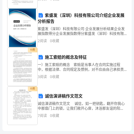
是
方平等友好协商，订立以下条款。一、乙方工程建设所
需的地
宋
紫盛发（深圳）科技有限公司介绍企业发展
分析报告
**
紫盛发（深圳）科技有限公司 企业发展分析结果企业发
和
展指数得分企业发展指数得分紫盛发（深圳）科技有限
公司综合得分说明：企业发展指数根据企业规模、企业
2
阅读
0
收藏
贺
创新、企业风险、企业活力四个维度对企业发展情况进
行评
付费
**
施工索赔的概念及特征
结
一）施工索赔的概念 索赔是当事人在合同实施过程
中，根据法律、合同规定及惯例，对不应由自己承担责
婚
任的情况造成的损失，向合同的另一方当事人提出给予
3
阅读
0
收藏
赔偿或补偿要求的行为。在工程建设的各个阶段，都有
见
可能发生
付费
证
诚信演讲稿作文范文
诚信演讲稿作文范文 诚信，如一把钥匙，翻开你我心
暨
中那扇门上的锁，让我们敞开心扉，沐浴那友谊的阳
光。下文是诚信稿作文，欢迎浏览。 大家好! 我国古
***
7
阅读
0
收藏
代的大教育家、哲学家、思想家孔子曾经以言警世
宝