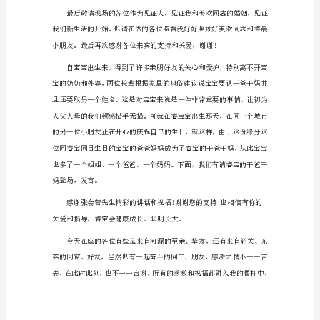
酒
大家知道为什么吗?
主
持
词
1
尊
敬
的
各
和爱子睿晨小朋友登场!
位
来
宾，
各