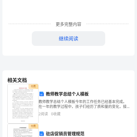
位
亲
更多完整内容
朋
继续阅读
好
友，
下面请问***小朋友发个言好
女
(睡，把麦靠近一会)大家听
士
相关文档
们、
付费
先
教师教学总结个人模板
教师教学总结个人模板今年的工作任务已经基本完成。
生
在一年的教学过程中，孩子们经历了质和量的变化，接
受能力快，孩子们的进步在我们眼里，在我们心里。不
2
阅读
0
收藏
们、
言而喻，孩子的父母都为成龙成凤许愿。首先，孩子的
进步!由
各
付费
驻店促销员管理规范