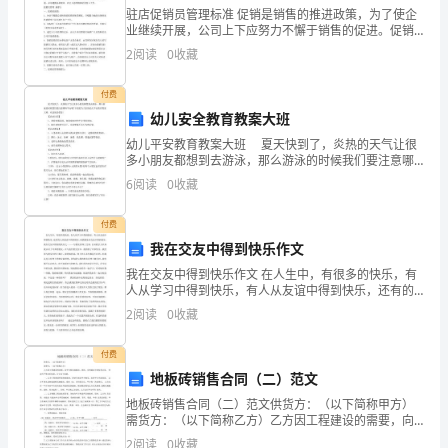
位
驻店促销员管理标准 促销是销售的推进政策，为了使企
小
业继续开展，公司上下应努力不懈于销售的促进。促销
是以提高销售额为目的，吸引、刺激消费者消费的一系
2
阅读
0
收藏
列方案、组织、领导、控制和协调管理的工作。 促销员
朋
管理
付费
友
幼儿安全教育教案大班
们：
幼儿平安教育教案大班 夏天快到了，炎热的天气让很
多小朋友都想到去游泳，那么游泳的时候我们要注意哪
大
些平安呢?下面是为大家的幼儿平安教育教案大班，欢送
6
阅读
0
收藏
阅读借鉴! 【活动目的】 1、观看木偶表演
家
付费
中
我在交友中得到快乐作文
我在交友中得到快乐作文 在人生中，有很多的快乐，有
午
人从学习中得到快乐，有人从友谊中得到快乐，还有的
人从阅读中得到快乐，而我则是在交友中得到快乐。 我
好!
2
阅读
0
收藏
妈登场，发言。
在交友中得到的快乐之一——与朋友在网上交谈。
这
付费
地板砖销售合同（二）范文
里
地板砖销售合同（二）范文供货方：（以下简称甲方）
是
需货方：（以下简称乙方）乙方因工程建设的需要，向
甲方购买地板砖、瓷砖，为明确双方的权利义务， 经双
2
阅读
0
收藏