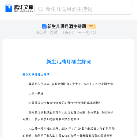
新
新生儿满月酒主持词
生
新生儿满月酒主持词
付费
儿
3
阅读
收藏
（
来自
：
三一办公
）
满
月
酒
主
持
词
新