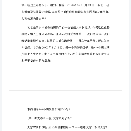
新生儿满月酒主持词1
生
儿
满
大家中午好!
月
酒
主
持
词
新
生
儿
满
月