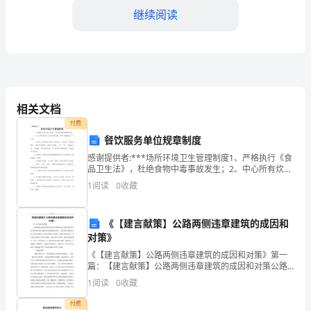
班
继续阅读
会
提
供
5.消防知识问答
指
相关文档
导，
付费
餐饮服务单位规章制度
以
感谢提供者:***场所环境卫生管理制度1、严格执行《食
提
6.环节：实战演练
品卫生法》，杜绝食物中毒事故发生；2、中心所有炊事
人员须定期体检，持有效健康证方可上岗;3、炊事人员要
1
阅读
0
收藏
高
做到“四勤”（即勤洗手、剪指甲、勤洗澡理发，
学
用灭火器等。
《【建言献策】公路两侧违章建筑的成因和
对策》
员
《【建言献策】公路两侧违章建筑的成因和对策》第一
对
篇：【建言献策】公路两侧违章建筑的成因和对策公路
两侧违章建筑的成因和对策公路沿线的违章建筑历来是
1
阅读
0
收藏
火
路政执法难点。它会堵塞公路排水系统，损害公路绿
化，造成公
付费