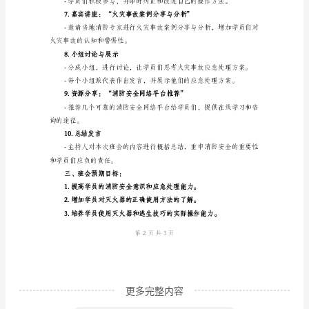
方
2.开场致辞
案
旨
安全的重视。
在
为
2024
趣。
年
的
-讲解灭火器的种类和使用方法。
消
防
教
育
更多完整内容