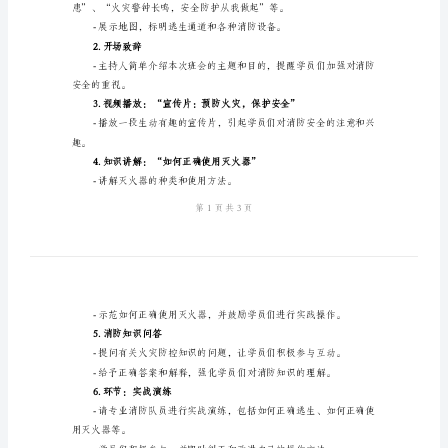
2024
年
消
全。
防
教
育
班
会
二、班会流程安排：
方
1.环境布置及启示展示
案
导
言：
本