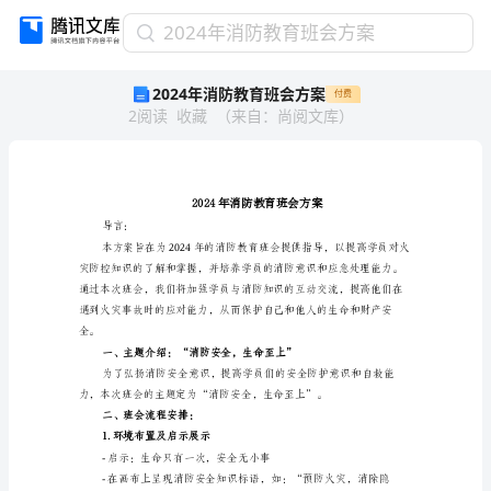
2024
2024年消防教育班会方案
年
2024年消防教育班会方案
付费
消
2
阅读
收藏
（
来自
：
尚阅文库
）
防
教
育
班
会
方
导言：
案