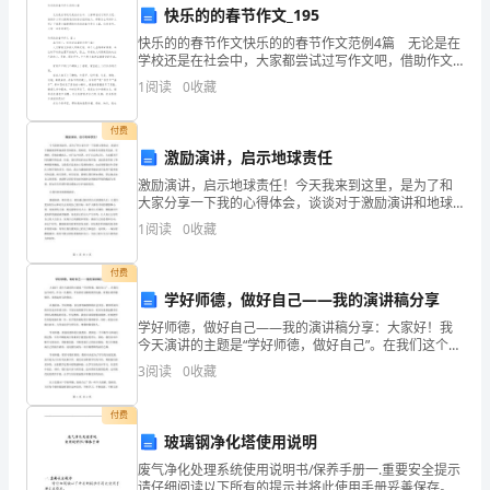
灾
火灾事故的认知和警惕性。
快乐的的春节作文_195
防
快乐的的春节作文快乐的的春节作文范例4篇 无论是在
8.小组讨论与展示
学校还是在社会中，大家都尝试过写作文吧，借助作文
可以提高我们的语言组织能力。那要怎么写好作文呢？
控
1
阅读
0
收藏
下面是小编整理的快乐的的春节作文4篇，仅供参考，
知
付费
识
激励演讲，启示地球责任
激励演讲，启示地球责任！今天我来到这里，是为了和
的
大家分享一下我的心得体会，谈谈对于激励演讲和地球
责任的看法。我相信，在座的各位都是有追求、有理
1
阅读
0
收藏
了
想、有使命感的人，对于这个世界，对于自己的人生，
询的途径。
大家都有不
解
付费
10.总结发言
学好师德，做好自己——我的演讲稿分享
和
学好师德，做好自己——我的演讲稿分享：大家好！我
今天演讲的主题是“学好师德，做好自己”。在我们这个时
掌
代，作为一名教师，不仅要有过硬的教学技能，更要注
和学员们应负的责任。
3
阅读
0
收藏
重师德修养，承担起育人的使命。在我看来，学好师
握，
德，首
三、班会预期目标：
付费
并
玻璃钢净化塔使用说明
培
废气净化处理系统使用说明书/保养手册一.重要安全提示
请仔细阅读以下所有的提示并将此使用手册妥善保存。1