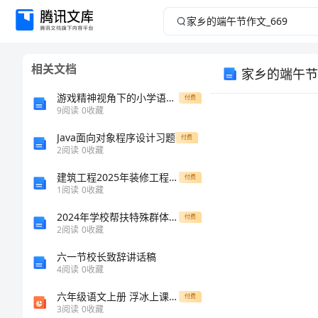
家
乡
相关文档
家乡的端午节作
的
游戏精神视角下的小学语文课堂教学
付费
端
9
阅读
0
收藏
Java面向对象程序设计习题
午
付费
2
阅读
0
收藏
节
建筑工程2025年装修工程劳务分包合同范文
付费
1
阅读
0
收藏
作
2024年学校帮扶特殊群体指导方案
付费
2
阅读
0
收藏
文
六一节校长致辞讲话稿
_669
4
阅读
0
收藏
六年级语文上册 浮冰上课件1 鄂教版
付费
家
3
阅读
0
收藏