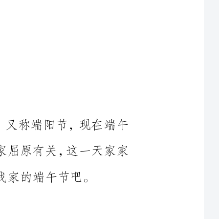
午节，又称端阳节，现在端午
文学家屈原有关，这一天家家
我和奶奶学习包粽子，奶奶先
成一个空心的圆锥形，我学着
奶奶的样子也拿了三片叶子也卷成了一个圆锥形，可就是卷不好，