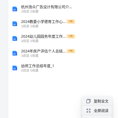
乡
杭州浩众广告设计有限公司介绍企业发展分析报告
的
3
阅读
0
收藏
端
2024教委小学德育工作心得体会
付费
3
阅读
0
收藏
午
2024幼儿园园务年度工作总结
付费
节
4
阅读
0
收藏
作
2024年房产评估个人总结报告
付费
3
阅读
0
收藏
文
幼师工作总结年度_1
家
0
阅读
0
收藏
乡
的
端
复制全文
午
全屏阅读
节