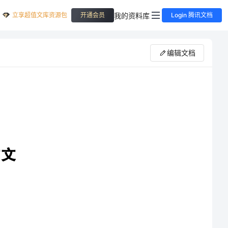
立享超值文库资源包
我的资料库
开通会员
Login 腾讯文档
编辑文档