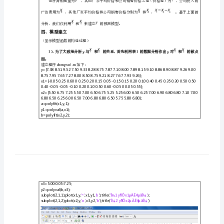
专业班级姓名学号
模
作
一、问题提出
1
业
23
）确定回归模
XX
410
学
二、问题分析
院
上
机
报
模型假设
三、
告
课
程