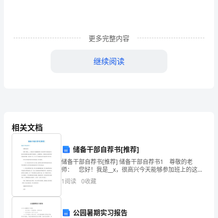
销
售
量
更多完整内容
模
继续阅读
型
x3=5.00:0.05:7.25;
专
y2=polyval(b,x3);
业
班
相关文档
级
储备干部自荐书[推荐]
姓
储备干部自荐书[推荐] 储备干部自荐书1 尊敬的老
名
师： 您好！我是__x，很高兴今天能够参加班上的这次
班干部竞选活动。我这次竞选的目标是担任文娱委员。
1
阅读
0
收藏
XX
大家都知道，文娱委员是要负责班里课前的领歌、领
学
院
公园暑期实习报告