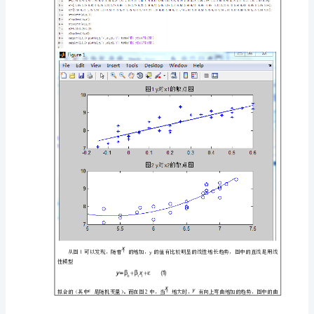
分析，我们仅利用和来建立的预
名
四、
模型建立
称
（显示模型函数的构造过程）
数
学
图。
chengxu1.m
建立程序如下：
建
模
上
机
项
a=polyfit(x1,y,1);
y1=polyval(a,x1);
目
b=polyfit(x2,y,2);
牙
膏