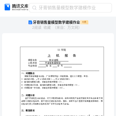
牙
牙膏销售量模型数学建模作业
膏
牙膏销售量模型数学建模作业
付费
销
2
阅读
收藏
（
来自
：
万文网
）
售
量
模
型
数
学
课程名称数学建模
建
上机项目牙膏销售量模型