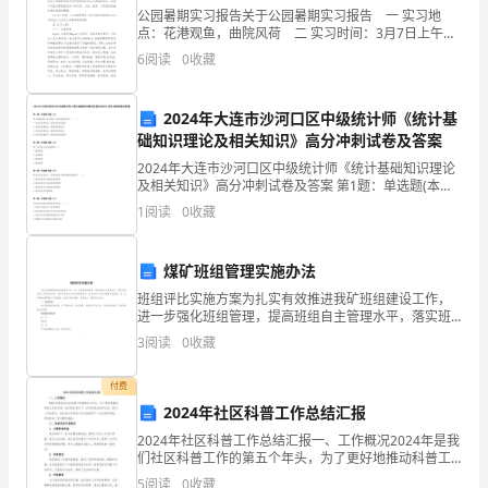
上
公园暑期实习报告关于公园暑期实习报告 一 实习地
机
点：花港观鱼，曲院风荷 二 实习时间：3月7日上午
三 实习目的：通过对近、现代典型园林空间的参观、研
报
6
阅读
0
收藏
究和测绘，将城市绿地规划设计原理、城市
告
课
2024年大连市沙河口区中级统计师《统计基
程
础知识理论及相关知识》高分冲刺试卷及答案
名
2024年大连市沙河口区中级统计师《统计基础知识理论
及相关知识》高分冲刺试卷及答案 第1题：单选题(本题1
称
分)某个家庭的收入水平很高，则其货币需求为（ ）。
1
阅读
0
收藏
数
A.交易性需求较低，预防性需求也较低B.交
学
建
煤矿班组管理实施办法
模
班组评比实施方案为扎实有效推进我矿班组建设工作，
进一步强化班组管理，提高班组自主管理水平，落实班
上
组长第一责任职能作用，使各项安全生产责任制落到实
3
阅读
0
收藏
机
处，将安全生产责任分解落实到班组一线，充分调动发
挥班组人
项
付费
目
2024年社区科普工作总结汇报
牙
2024年社区科普工作总结汇报一、工作概况2024年是我
膏
们社区科普工作的第五个年头，为了更好地推动科普工
销
作的开展，我们团队制定了一系列科普活动和计划。经
5
阅读
0
收藏