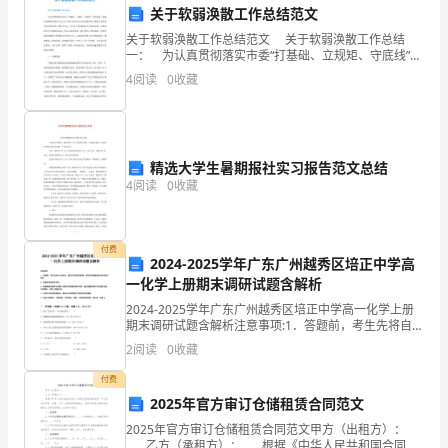
能
关于软弱涣散工作总结范文
有
关于软弱涣散工作总结范文 关于软弱涣散工作总结
一： 为认真贯彻落实市委“打基础、立规矩、守底线”目
机
标要求，根据中共鹰潭市委办公室《关于建立农村(社区)
4
阅读
0
收藏
软弱涣散班子整顿工作机制的意见的通知》(鹰办
会
参
精选大学生暑期报社实习报告范文总结
加
4
阅读
0
收藏
5.自我反思和进步意识
____
年
付费
2024-2025学年广东广州越秀区培正中学高
的
一化学上册期末调研试题含解析
物
2024-2025学年广东广州越秀区培正中学高一化学上册
期末调研试题含解析注意事项:1．答题前，考生先将自己
流
的姓名、准考证号码填写清楚，将条形码准确粘贴在条
2
阅读
0
收藏
形码区域内。2．答题时请按要求用笔。3．请按
实
付费
2025年官方审订仓储租赁合同范文
习，
2025年官方审订仓储租赁合同范文甲方（出租方）：
____乙方（承租方）：____根据《中华人民共和国合同