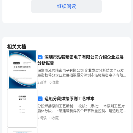
继续阅读
流
管
理
3.团队协作能力和沟通能力
专
相关文档
业
深圳市泓强精密电子有限公司介绍企业发展
的
分析报告
学
深圳市泓强精密电子有限公司 企业发展分析结果企业发
展指数得分企业发展指数得分深圳市泓强精密电子有限
生，
公司综合得分说明：企业发展指数根据企业规模、企业
2
阅读
0
收藏
创新、企业风险、企业活力四个维度对企业发展情况进
非
行评
工作目标。
造船分段焊接原则工艺样本
常
分段焊接原则工艺编制： .校核： .审批： .本原则工艺对
4.解决问题的能力和创新意识
荣
船体分段、上层建筑装焊各个环节质量控制、建造规定
等作原则阐述，以保证工程质量满足设计规定。一.
2
阅读
0
收藏
幸