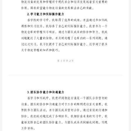
物
流
实
习
自
我
鉴
定
自
1.对物流行业的热爱与兴趣
我
鉴
定
尊