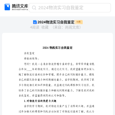
2024
2024物流实习自我鉴定
物
2024物流实习自我鉴定
付费
流
4
阅读
收藏
（
来自
：
尚阅文库
）
实
习
自
我
鉴
定
自我鉴定
2024
尊敬的领导：