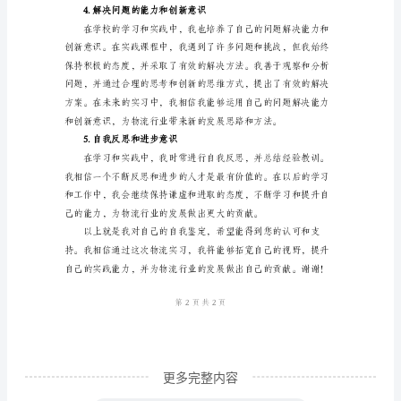
敬
2.学习能力和实际操作能力
的
领
导：
您
好！
我
是
关于物流管理的知识和技巧。
一
名
来
自
更多完整内容
物