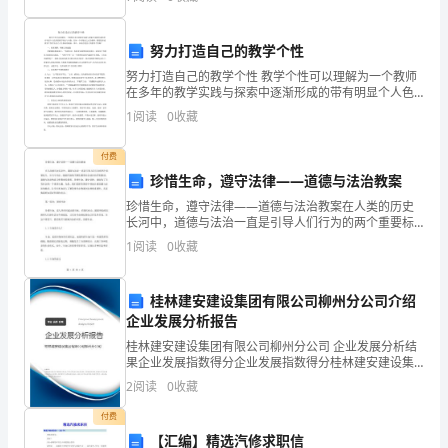
意，提高理解和表达能力。2．揣摩语言，体会文章的情
努力打造自己的教学个性
努力打造自己的教学个性 教学个性可以理解为一个教师
在多年的教学实践与探索中逐渐形成的带有明显个人色
彩的教学特点与风格。任何一个有敬业之心的教师，都
1
阅读
0
收藏
要把形成教学个性作为自己人生事业的航标。那么，如
何打造
付费
珍惜生命，遵守法律——道德与法治教案
珍惜生命，遵守法律——道德与法治教案在人类的历史
Germany
长河中，道德与法治一直是引导人们行为的两个重要标
尺。在当今社会，随着科技的不断发展和社会进步的不
1
阅读
0
收藏
断推进，道德与法治的意义变得愈发重要。珍惜生命，
遵守法律
桂林建安建设集团有限公司柳州分公司介绍
企业发展分析报告
桂林建安建设集团有限公司柳州分公司 企业发展分析结
果企业发展指数得分企业发展指数得分桂林建安建设集
团有限公司柳州分公司综合得分说明：企业发展指数根
2
阅读
0
收藏
据企业规模、企业创新、企业风险、企业活力四个维度
对企
付费
【汇编】精选汽修求职信