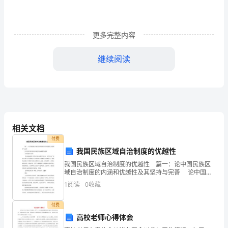
册
LPS1
等
更多完整内容
离
子
继续阅读
体
发
射
源
生
相关文档
产
生产商：
付费
商：
我国民族区域自治制度的优越性
Roth&amp;RauAG
Gewerbering3
我国民族区域自治制度的优越性 篇一：论中国民族区
Roth&RauAG
域自治制度的内涵和优越性及其坚持与完善 论中国民
D-
族区域自治制度的内涵和优越性 及其坚持与完善
1
阅读
0
收藏
09337Hohenstein-
Gewerbering3
【内容摘要】中国的民族区域自治制度
ErnstthalOTWuestenbrand
付费
高校老师心得体会