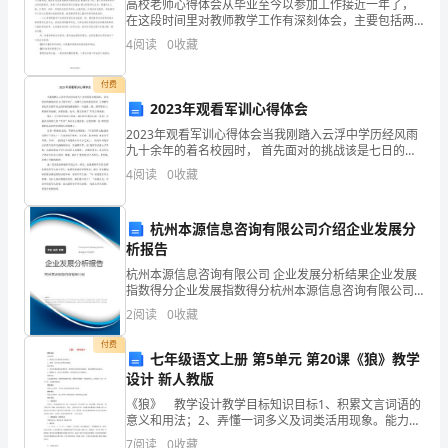
高校老师心得体会从毕业至今以参加工作接近一年了，
在这段时间里对教师教学工作有深刻体会，主要包括两
个方面，即教师个人素质和教学过程中需要的改进。首
4
阅读
0
收藏
先对于教师个人素质应做到一下几点：一、具备创新观
念与创新
付费
2023年观看军训心得体会
2023年观看军训心得体会当我刚踏入云浮中学历经风雨
九十余年的着名校园时， 首先面对的挑战该是七日的军
训了。还稚气无知的我没有真 正理解军训I,所以那军训之
4
阅读
0
收藏
初体验的感受颇少，只是累，热, 渴等等罢了。
杭州本源信息咨询有限公司介绍企业发展分
析报告
杭州本源信息咨询有限公司 企业发展分析结果企业发展
指数得分企业发展指数得分杭州本源信息咨询有限公司
综合得分说明：企业发展指数根据企业规模、企业创
2
阅读
0
收藏
新、企业风险、企业活力四个维度对企业发展情况进行
评价。
付费
七年级语文上册 第5单元 第20课《狼》教学
设计 新人教版
《狼》 教学设计教学目标知识目标1、积累文言词语的
意义和用法；2、弄懂一词多义及词类活用现象。能力目
标1．生动形象地复述故事情节，领悟课文意味深长的寓
7
阅读
0
收藏