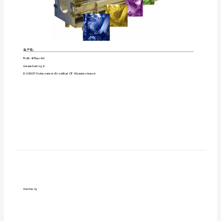
等
离
子
体
发
操作手册
射
源
生
产
商：
LPS1
Roth
&
Rau