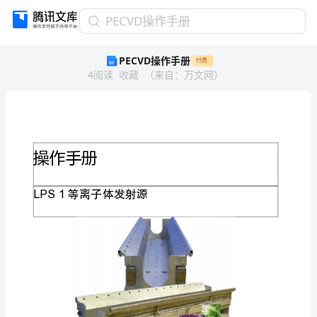
PECVD
PECVD操作手册
操
PECVD操作手册
付费
作
4
阅读
收藏
（
来自
：
万文网
）
手
册
操
作
手
册
LPS
1