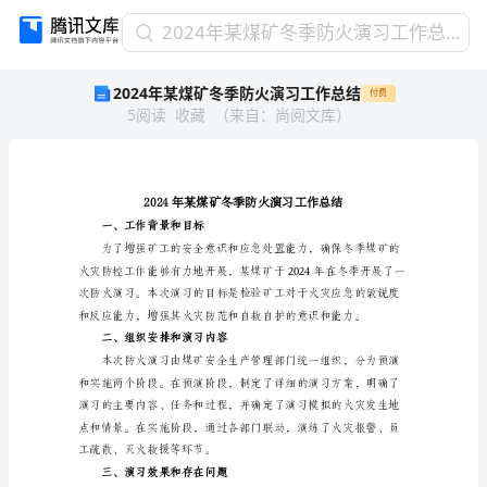
2024
2024年某煤矿冬季防火演习工作总结
年
2024年某煤矿冬季防火演习工作总结
付费
某
5
阅读
收藏
（
来自
：
尚阅文库
）
煤
矿
冬
季
防
火
一、工作背景和目标
演