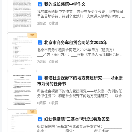
一定限制。
我的成长感悟中学作文
意
我的成长感悟中学作文 曾经有多少个夜晚，我在房间
里苦苦地等待，待到全家熄灯，大家进入梦香的时候，
识
我悄悄推开门，像猫抓老鼠一样，蹑手蹑脚，悄无声息
3
阅读
0
收藏
地来到客厅，轻轻用手拉开抽屉，伸手以光速抓了一把
和
糖果
四、解决措施和建议
付费
应
北京市商务车租赁合同范文2025年
急
北京市商务车租赁合同范文2025年甲方（租赁方）：
____乙方（承租方）：____根据《中华人民共和国合同
决措施和建议：
处
法》及相关法律法规的规定，甲乙双方在平等、自愿、
2
阅读
0
收藏
公平、诚实信用的原则基础上，就商务车租赁事宜达
置
和谐社会视野下的地方党建研究——以永康
能
市为例的任务书
力，
和谐社会视野下的地方党建研究——以永康市为例的任
工应急处置手册的编制和宣传。
务书任务书：和谐社会视野下的地方党建研究——以永
确
康市为例研究目的：1. 探究和谐社会视角下，地方党建
0
阅读
0
收藏
工作的新思路、新方法和新途径。2. 以永康市为例，对
保
付费
妇幼保健院“三基本”考试试卷及答案
冬
演习的真实感和紧迫感。
妇幼保健院 “三基本”考试试卷及答案姓名：____________
科室：____________得分：____________考试时间：