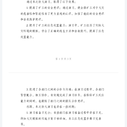
习
工
作
二、组织安排和演习内容
总
结
2024
年
某
工疏散、灭火救援等环节。
煤
三、演习效果和存在问题
矿
冬