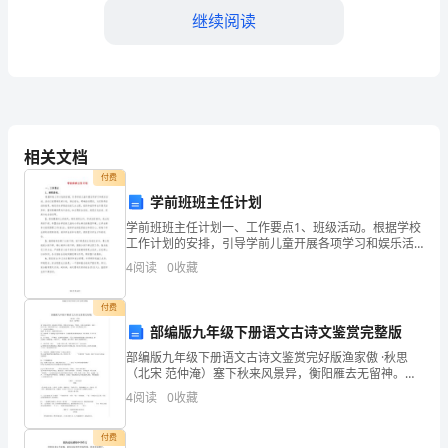
景
继续阅读
和
目
标
相关文档
为
付费
了
学前班班主任计划
增
学前班班主任计划一、工作要点1、班级活动。根据学校
工作计划的安排，引导学前儿童开展各项学习和娱乐活
动。活动之前要制定好计划，保证安全，明确活动要
强
4
阅读
0
收藏
求，力求取得活动的效果。确定好本学期活动的几大主
题，组织
矿
付费
等。
部编版九年级下册语文古诗文鉴赏完整版
工
部编版九年级下册语文古诗文鉴赏完好版渔家傲 ·秋思
的
（北宋 范仲淹）塞下秋来风景异，衡阳雁去无留神。周
围边声连角起，千嶂里，长烟夕阳孤城闭。浊酒一杯家
4
阅读
0
收藏
安
万里，燕然未勒归无计。羌管悠悠霜满地，人不寐，将
军鹤
全
付费