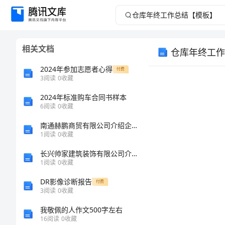
仓
库
相关文档
仓库年终工作
年
2024年参加志愿者心得
付费
终
3
阅读
0
收藏
2024年标准购车合同书样本
工
6
阅读
0
收藏
作
南通赫鹏商贸有限公司介绍企业发展分析报告
1
阅读
0
收藏
总
长兴帅家建筑装饰有限公司介绍企业发展分析报告
1
阅读
0
收藏
结
DR影像诊断报告
付费
【模
3
阅读
0
收藏
我敬佩的人作文500字左右
板】
16
阅读
0
收藏