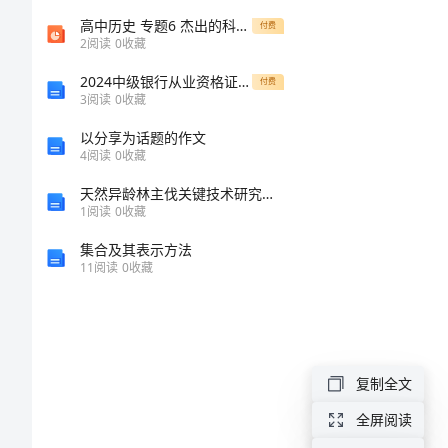
仓
高中历史 专题6 杰出的科学家课件 新人教版选修4
付费
2
阅读
0
收藏
库
2024中级银行从业资格证《银行管理》真题模拟试卷D卷 附答案
付费
年
3
阅读
0
收藏
终
以分享为话题的作文
4
阅读
0
收藏
工
天然异龄林主伐关键技术研究的中期报告
作
1
阅读
0
收藏
总
集合及其表示方法
结
11
阅读
0
收藏
仓
库
年
复制全文
终
全屏阅读