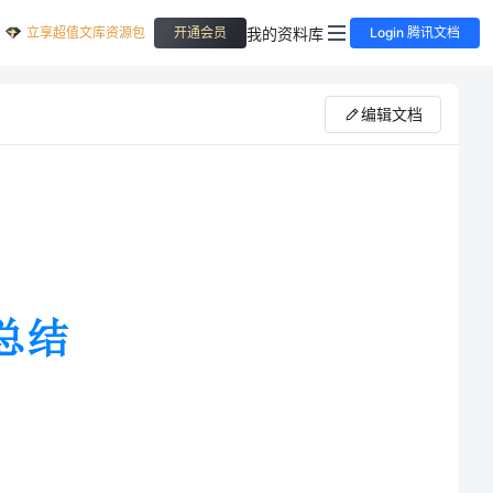
立享超值文库资源包
我的资料库
开通会员
Login 腾讯文档
编辑文档
正确领导下，在同事们的团结合作
的各项工作任务，在业务素质和思