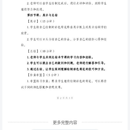
《彩
【示范】（20分钟）
色
的
菊
充花瓣。
花》
第
光影效果。
一
第三节课：学生实践与指导
节
课：
【学生实践】（30分钟）
引
入
与
目
更多完整内容