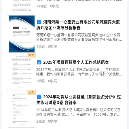
摆
的制作能有效锻炼我们搜集信息、筛选信息的能力。究
试不同的颜色搭配和表现效果。
14
阅读
0
收藏
竟什么样的手抄报才是好的手抄报呢？以下是小编帮大
家整
放
河南鸿翔一心堂药业有限公司项城迎宾大道
在
店介绍企业发展分析报告
教
河南鸿翔一心堂药业有限公司项城迎宾大道店 企业发展
分析结果企业发展指数得分企业发展指数得分河南鸿翔
室
一心堂药业有限公司项城迎宾大道店综合得分说明：企
4
阅读
0
收藏
业发展指数根据企业规模、企业创新、企业风险、企业
活力
中
付费
2025年项目预算员个人工作总结范本
央，
2025年项目预算员个人工作总结范本随着____年的圆满
让
结束，我作为项目预算员，有幸参与了公司多个关键项
目的预算编制和成本控制工作。在这一年的工作中，我
1
阅读
0
收藏
不仅积累了宝贵的经验，也对预算管理有了更深入的理
学
付费
生
2024年期货从业资格证《期货投资分析》过
关练习试卷D卷 含答案
观
2024年期货从业资格证《期货投资分析》过关练习试卷
察。
D卷 含答案考试须知：1、考试时间：120分钟，本卷满
分为100分。 2、请首先按要求在试卷的指定位置填写您
2
阅读
0
收藏
的姓名、准考证号等信息。 3、请仔细阅读
2.