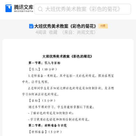
大
大班优秀美术教案《彩色的菊花》
班
大班优秀美术教案《彩色的菊花》
付费
优
4
阅读
收藏
（
来自
：
尚阅文库
）
秀
美
术
教
案
《彩
第一节课：引入与目标
色
【引入】（10分钟）