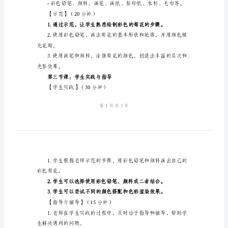
的
中央，让学生观察。
菊
花》
学习如何画出彩色的菊花。
大
【目标】（5分钟）
班
优
秀
美
第二节课：材料准备与示范
术
教
【材料准备】（5分钟）
案