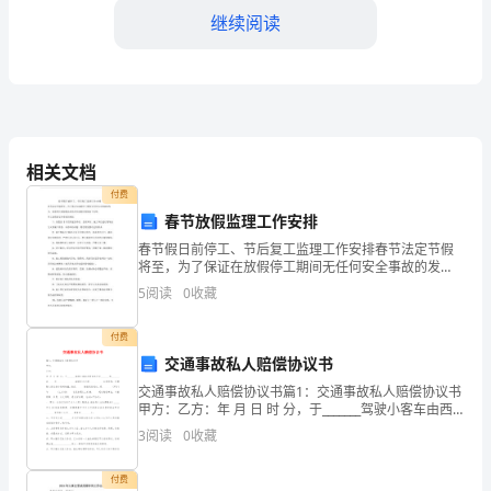
标
继续阅读
【引
入】
（10
彩色菊花。
分
相关文档
钟）
付费
春节放假监理工作安排
1.
春节假日前停工、节后复工监理工作安排春节法定节假
老
将至，为了保证在放假停工期间无任何安全事故的发
【指导与辅导】（15分钟）
生，监理项目部根据总承包单位放假时间做如下安排：
5
阅读
0
收藏
停工放假前安全事故的预防：1、放假前 3 日组织建设单
师
位
付费
准
生解决遇到的问题。
交通事故私人赔偿协议书
备
交通事故私人赔偿协议书篇1：交通事故私人赔偿协议书
甲方：乙方：年 月 日 时 分，于_______驾驶小客车由西
一
向东行至_______市_______区_____与_______________
3
阅读
0
收藏
继续努力和改进。
束
付费
第四节课：展示与总结