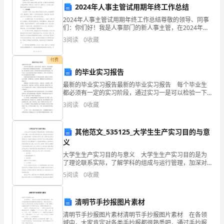
鲜
2024年人事主管试用期年终工作总结
【展示】（15分钟）
2024年人事主管试用期年终工作总结尊敬的领导、同事
花，
们：你们好！我是人事部门的新人事主管，在2024年度
顺利通过了我的试用期。回顾过去一年的工作，感慨万
其
3
阅读
0
收藏
分。在这里，我非常荣幸能够向大家呈现我的年终工作
中
欣赏。
付费
的毕业实习报告
包
最新的毕业实习报告最新的毕业实习报告 每个毕业生
括
都必须有一定的实习阶段，通过实习一是可以检验一下
验。
我们在校学习掌握理论知识的程度，一是可以使我们得
3
阅读
0
收藏
一
到锻炼，提升我们的个人能力，同时减少我们适应社会
【总结】（10分钟）
角色的
支
其他范文_535125_大学生生产实习目的与意
义
彩
大学生生产实习目的与意义 大学生生产实习目的是为
色
了理论联系实际，了解学科的组成与运行管理，加深对
各科知识的现场认识，例如电子信息类的学生，就要对
5
阅读
0
收藏
的
断路器，开关柜等东西进行了解，以增加学生对电机制
造的认
【作业布置】（5分钟）
菊
清明节手抄报图片素材
花，
清明节手抄报图片素材清明节手抄报图片素材 在各领
域中，大家肯定对各类手抄报都很熟悉吧，通过手抄报