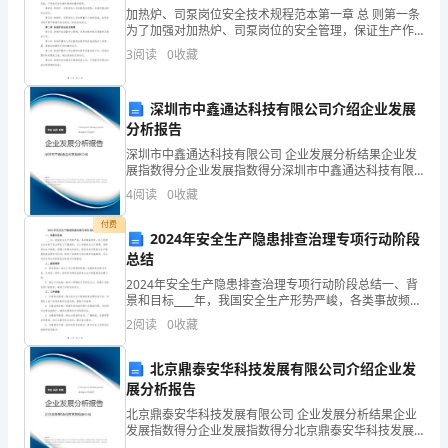
我
加热炉、司泵岗位安全技术规程范本第一章 总 则第一条
区
为了加强对加热炉、司泵岗位的安全管理，保证生产作
业人员的安全，减少事故发生，制定本规程。第二条 本
3
阅读
0
收藏
中
规程适用于加热炉、司泵岗位的安全管理工作，包括加
小
深圳市中鑫通达科技有限公司介绍企业发展
分析报告
学
深圳市中鑫通达科技有限公司 企业发展分析结果企业发
领
展指数得分企业发展指数得分深圳市中鑫通达科技有限
公司综合得分说明：企业发展指数根据企业规模、企业
4
阅读
0
收藏
导
创新、企业风险、企业活力四个维度对企业发展情况进
行评
付费
干
2024年安全生产隐患排查治理专项行动阶段
总结
部
2024年安全生产隐患排查治理专项行动阶段总结一、背
景和目标____年，我国安全生产形势严峻，各类事故频
岗
发，给人民群众生命财产安全带来了严重威胁。为了加
2
阅读
0
收藏
强安全生产管理，消除安全生产隐患，保障人民群众的
位
北京鼎泰安华科技发展有限公司介绍企业发
设
展分析报告
置
北京鼎泰安华科技发展有限公司 企业发展分析结果企业
发展指数得分企业发展指数得分北京鼎泰安华科技发展
有限公司综合得分说明：企业发展指数根据企业规模、