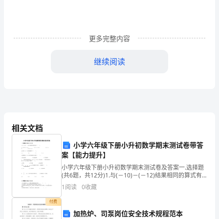
免
管
更多完整内容
理
继续阅读
工
作
的
有
相关文档
关
小学六年级下册小升初数学期末测试卷带答
规
案【能力提升】
定，
小学六年级下册小升初数学期末测试卷及答案一.选择题
(共6题，共12分)1.与(－10)－(－12)结果相同的算式有
结
（ ）。A.(＋20)＋(－13) B.17－(－15)
1
阅读
0
收藏
合
付费
加热炉、司泵岗位安全技术规程范本