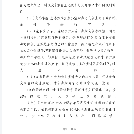
法
根
据
区
委
组
织
部
关
于
干
部
任