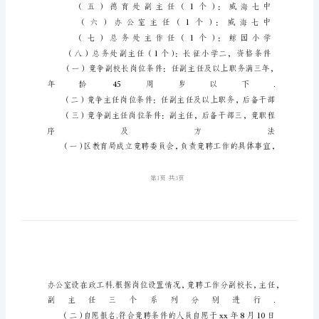
办
法
中
小
学
领
导
干
部
竞
职
办