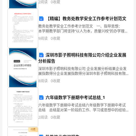
情
2
阅读
0
收藏
企业创新、企业风险、企业活力四个维度对企业发展情
况进
况，
【精编】教务处教学安全工作参考计划范文
现
教务处教学安全工作参考计划范文 一、指导思想：
本学期教学部门将坚持“以人为本，质量兴校”的办学理
对
念，认真领会市法制平安工作会议精神，以《中小学平
9
阅读
0
收藏
安教育指导纲要》为指导，以广大师生的生命平安和社
中
会
小
深圳市影子照明科技有限公司介绍企业发展
分析报告
学
深圳市影子照明科技有限公司 企业发展分析结果企业发
展指数得分企业发展指数得分深圳市影子照明科技有限
领
公司综合得分说明：企业发展指数根据企业规模、企业
8
阅读
0
收藏
创新、企业风险、企业活力四个维度对企业发展情况进
导
行评
干
六年级数学下册期中考试总结_1
六年级数学下册期中考试总结六年级数学下册期中考试
部
总结 总结是对某一阶段的工作、学习或思想中的经验
或情况进行分析研究的书面材料，写总结有利于我们学
岗
2
阅读
0
收藏
习和工作能力的提高，让我们一起来学习写总结吧。那
么你
位
付费