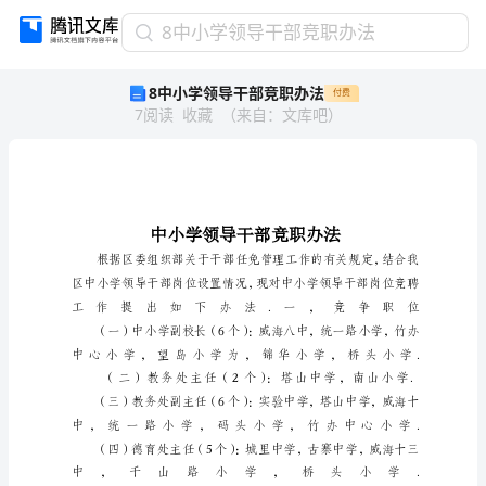
8
8中小学领导干部竞职办法
中
8中小学领导干部竞职办法
付费
小
7
阅读
收藏
（
来自
：
文库吧
）
学
领
导
干
部
竞
职