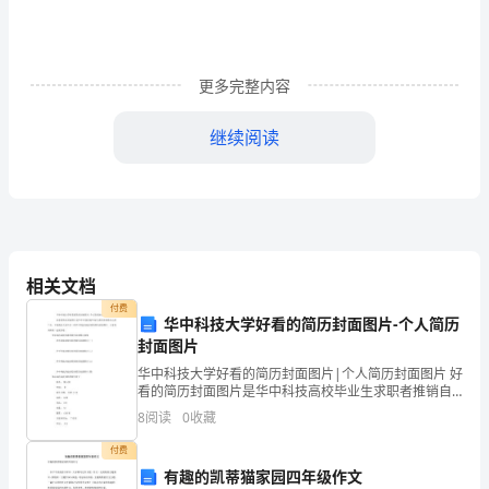
膁
项
更多完整内容
目
工
继续阅读
程
高
肈
压
侧
相关文档
编制：
付费
芄
机
华中科技大学好看的简历封面图片-个人简历
封面图片
电
华中科技大学好看的简历封面图片|个人简历封面图片 好
看的简历封面图片是华中科技高校毕业生求职者推销自
审核：
安
莀
己的广告。下面我给大家共享一些华中科技高校好看的
8
阅读
0
收藏
简历封面图片，大家快来跟我一起观赏吧。
装
付费
工
有趣的凯蒂猫家园四年级作文
批准：