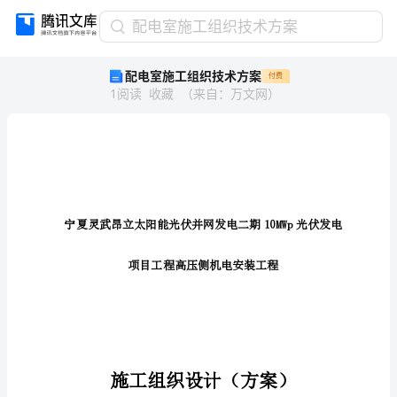
配
配电室施工组织技术方案
电
配电室施工组织技术方案
付费
室
1
阅读
收藏
（
来自
：
万文网
）
施
工
组
织
技
术
节
方