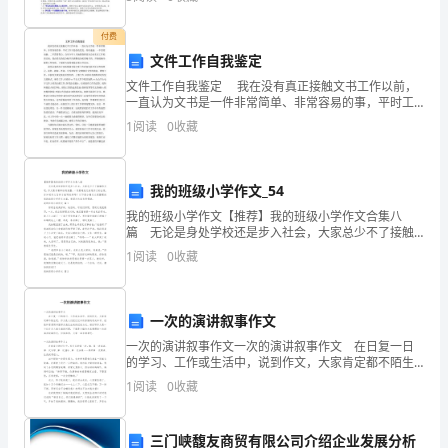
先，素质教育观要求教育要面向全体学生，促进学生的
全
薈
袁
付费
蒅
文件工作自我鉴定
文件工作自我鉴定 我在没有真正接触文书工作以前，
肃
一直认为文书是一件非常简单、非常容易的事，平时工
羁
作只是收收发发、传传递递，一不需要动脑，二不需要
1
阅读
0
收藏
罿
费力。自从今年5月地铁指挥部办公室实行工作轮岗以
来，
蚆
我的班级小学作文_54
袅
2
我的班级小学作文【推荐】我的班级小学作文合集八
篇 无论是身处学校还是步入社会，大家总少不了接触
薀
作文吧，作文要求篇章结构完整，一定要避免无结尾作
1
阅读
0
收藏
文的出现。你知道作文怎样才能写的好吗？以下是小编
肁
为大家
肈
一次的演讲叙事作文
芄
一次的演讲叙事作文一次的演讲叙事作文 在日复一日
的学习、工作或生活中，说到作文，大家肯定都不陌生
编
吧，作文是人们把记忆中所存储的有关知识、经验和思
1
阅读
0
收藏
想用书面形式表达出来的记叙方式。相信写作文是一个
制：
让许
三门峡馥友商贸有限公司介绍企业发展分析