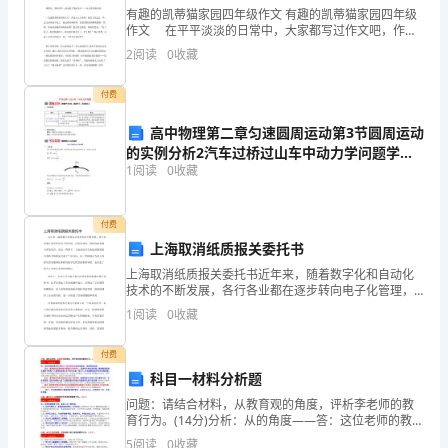
袈
有趣的凯蒂猫家园四年级作文 有趣的凯蒂猫家园四年级
程
作文 在平平淡淡的日常中，大家都写过作文吧，作文
一定要做到主题集中，围绕同一主题作深入阐述，切忌
膅
2
阅读
0
收藏
东拉西扯，主题涣散甚至无主题。一篇什么样的作文才
膇
能
羆
付费
莃
高中物理第二章匀速圆周运动第3节圆周运动
蚃
的实例分析2汽车过桥过山车中动力学问题学案
施
1
阅读
0
收藏
教科版必修
工
肀
组
付费
上海取消纸质报关委托书
织
上海取消纸质报关委托书近年来，随着数字化和自动化
袀
技术的不断发展，各行各业都在逐步转向电子化管理，
设
以提高效率、降低成本和减少环境负担。在这一背景
1
阅读
0
收藏
下，上海市近日宣布取消纸质报关委托书的做法引起了
计
广泛关注。
芅
付费
（方
科目一材料分析题
案）
问题：请结合材料，从教育观的角度，评析李老师的教
膃
育行为。(14分)分析：从的角度——答：这位老师的教学
行为践行了素质教育观的具体要求，是值得肯定的。首
羈
5
阅读
0
收藏