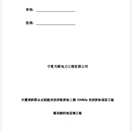
光
伏
薈
并
蒅
网
发
肃
电
罿
二
蚆
期
袅
10MWp
薀
光
伏
肁
发
电