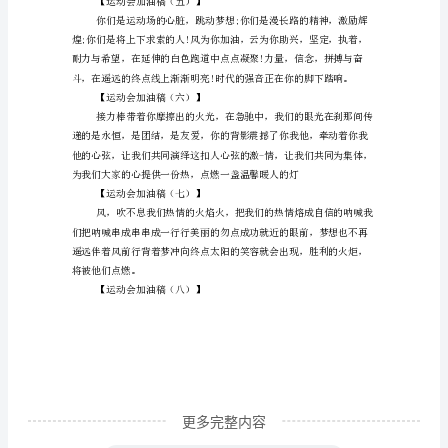
在
【运动会加油稿(三)】
运
动
场
上
挥
洒
汗
水，
我
在
观
众
更多完整内容