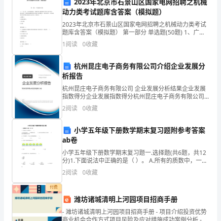
2023年北京市石景山区国家电网招聘之机械
前
动力类考试题库含答案（模拟题）
来
2023年北京市石景山区国家电网招聘之机械动力类考试
题库含答案（模拟题） 第一部分 单选题(50题) 1、广义
得
上讲，凡由胶凝材料、粗细骨料(或称集料)和水(或不加
【运动会加油稿（六）】
1
阅读
0
收藏
水，如以沥青、树脂为胶凝材料的)
及，
杭州昆庄电子商务有限公司介绍企业发展分
我
析报告
杭州昆庄电子商务有限公司 企业发展分析结果企业发展
要
指数得分企业发展指数得分杭州昆庄电子商务有限公司
综合得分说明：企业发展指数根据企业规模、企业创
记
2
阅读
0
收藏
新、企业风险、企业活力四个维度对企业发展情况进行
评价。
住
小学五年级下册数学期末复习题附参考答案
【运动会加油稿（七）】
ab卷
你
小学五年级下册数学期末复习题一.选择题(共6题，共12
样
分)1.下面说法中正确的是（ ）。 A.所有的质数中，一个
偶数都没有 B.合数中既有偶数又有奇数 C.所有的偶数都
2
阅读
0
收藏
子，
是合数2.下列
付费
你
潍坊诸城清明上河园项目招商手册
将被他们点燃。
努
- 潍坊诸城清明上河园项目招商手册 - 项目介绍投资优势
商业机会合作方式项目风险及应对措施成功案例分析 -
【运动会加油稿（八）】