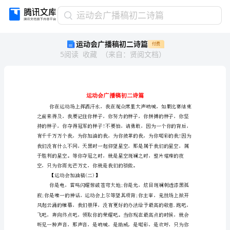
运
运动会广播稿初二诗篇
动
运动会广播稿初二诗篇
付费
会
5
阅读
收藏
（
来自
：
贤阅文档
）
广
播
稿
初
二
诗
篇