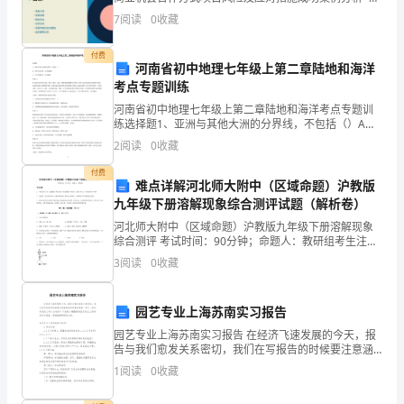
01 -
力
7
阅读
0
收藏
的
付费
河南省初中地理七年级上第二章陆地和海洋
样
考点专题训练
子，
河南省初中地理七年级上第二章陆地和海洋考点专题训
练选择题1、亚洲与其他大洲的分界线，不包括（）A．
苏伊士运河B．土耳其海峡C．马六甲海峡D．白令海峡
你
2
阅读
0
收藏
答案：C各大洲之间往往以山脉、河流、湖泊、
拼
付费
难点详解河北师大附中（区域命题）沪教版
搏
九年级下册溶解现象综合测评试题（解析卷）
河北师大附中（区域命题）沪教版九年级下册溶解现象
的
综合测评 考试时间：90分钟；命题人：教研组考生注
意：1、本卷分第I卷（选择题）和第Ⅱ卷（非选择题）两
3
阅读
0
收藏
样
部分，满分100分，考试时间90分钟2、答卷前，考
子，
园艺专业上海苏南实习报告
你
园艺专业上海苏南实习报告 在经济飞速发展的今天，报
告与我们愈发关系密切，我们在写报告的时候要注意涵
坚
盖报告的基本要素。那么，报告到底怎么写才合适呢？
1
阅读
0
收藏
下面是小编整理的园艺专业上海苏南实习报告，希望能
持