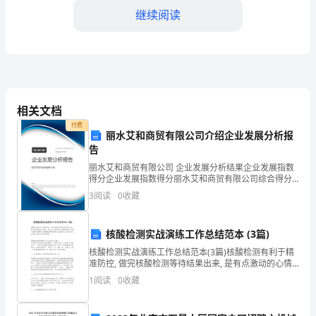
席
继续阅读
里
大
声
的彼岸，冲吧!我们一直都会支持你!
呐
相关文档
【运动会加油稿（四）】
喊，
付费
丽水艾和商贸有限公司介绍企业发展分析报
如
告
丽水艾和商贸有限公司 企业发展分析结果企业发展指数
果
得分企业发展指数得分丽水艾和商贸有限公司综合得分
说明：企业发展指数根据企业规模、企业创新、企业风
3
阅读
0
收藏
比
险、企业活力四个维度对企业发展情况进行评价。该企
业的
赛
核酸检测实战演练工作总结范本 (3篇)
结
【运动会加油稿（五）】
核酸检测实战演练工作总结范本(3篇)核酸检测有利于精
准防控, 做完核酸检测等待结果出来, 是有点激动的心情
束
的. 那么怎么总结自己核酸检测工作呢? 下面是小编帮大
1
阅读
0
收藏
家整理的核酸检测实战演练工作总结范本,
之