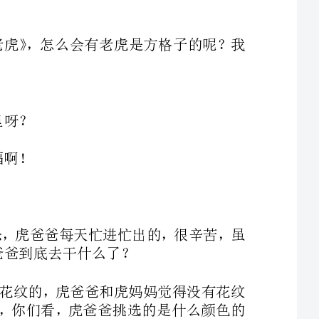
小结：虎宝宝的出生给虎爸爸和虎妈妈带来了非常多的快乐，虎爸爸每天忙进忙出的，很辛苦，虽
（1）、第4幅图提问：原来啊，虎宝宝刚出生的时候是没有花纹的，虎爸爸和虎妈妈觉得没有花纹
不好看，所以它们决定要在虎宝宝的身上画上好看的花纹，，你们看，虎爸爸挑选的是什么颜色的
（2）、第5幅图提问：你们看虎爸爸和虎妈妈身上的花纹是什么样的？那虎爸爸想给虎宝宝画什么
（3）、第6幅图提问：从这幅图上，你能看出来虎爸爸和虎妈妈它们在干什么吗？它们在吵什么呢？
（4）、第7幅图提问：到了晚上，虎爸爸和虎妈妈谁也不理谁，虎爸爸是怎么睡的？虎妈妈又是怎
（5）、教师小结：原来虎爸爸想为虎宝宝画上竖条纹，而虎妈妈想为宝宝画上横条纹，它们在这
4、提问：在生活中，你们的爸爸妈妈有没有发生过争吵？爸爸妈妈发生争吵时你是怎么做的呢？