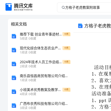
方
格
相关文档
方格子老虎教
子
推荐下载 创业青年事迹材料 市行政服务中心创业服务年事迹材料
付费
老
5
阅读
0
收藏
现代化综合体生态农业产业园项目建设商业计划书1
虎
付费
1
阅读
0
收藏
活动目标：
教
2024年技术人员工作总结模板
付费
2
阅读
0
收藏
案
活动准备：
南乐县恒昌商贸有限公司介绍企业发展分析报告
1、ppt课件。
1
阅读
0
收藏
附
活动过程：
小班美术优秀教案及教学反思《一串葡萄》
付费
故
4
阅读
0
收藏
广西布衣秀科技有限公司介绍企业发展分析报告
们一起来看一看。
事
3
阅读
0
收藏