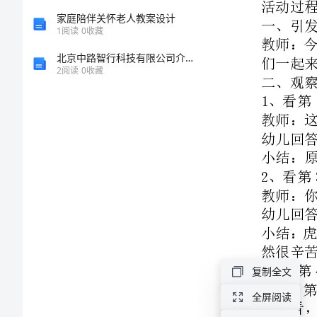
1、看第1、2幅图
大
家庭陪伴关怀老人教案设计
1
阅读
0
收藏
幼儿回答
班
北京中路智行科技有限公司介绍企业发展分析报告
语
2、看第3幅图
2
阅读
0
收藏
言
幼儿回答
活
动
3、看第4、5、6幅图
——
颜料？
方
格
子
老
复制全文
虎
全屏阅读