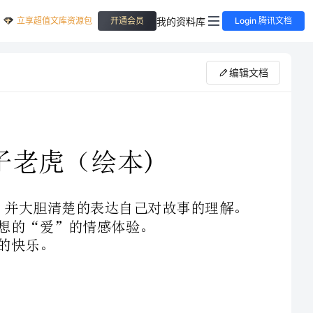
立享超值文库资源包
我的资料库
开通会员
Login 腾讯文档
编辑文档
1、在观察、讲述中理解故事内容，体验作品所表达的情感，并大胆清楚的表达自己对故事的理解。
教师：今天老师给大家一起来带来了一本书。叫《方格子老虎》，怎么会有老虎是方格子的呢？我