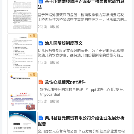
基于压缩薄膜效应的混凝土桥面板承载力算
我
法
来
基于压缩薄膜效应的混凝土桥面板承载力算法摘要混凝
土桥面板作为桥梁结构中重要的构件之一，其承载力的
计算一直是桥梁工程设计中的重要内容。本文基于压缩
说
2
阅读
0
收藏
薄膜效应，对混凝土桥面板承载力的计算方法进行研
究。首先简
是
付费
幼儿园陪餐制度范文
一
幼儿园陪餐制度范文尊敬的家长：为了更好地关心和照
顾幼儿的饮食健康，确保幼儿园陪餐制度的质量和效
个
果，特制定本制度，具体内容如下：一、制度目的：1.
1
阅读
0
收藏
提供营养均衡合理的餐食，满足幼儿身体发育和健康需
充
求；2
付费
满
急性心肌梗死ppt课件
挑
- 急性心肌梗死的急救与护理 - * - ppt课件 - 心 肌 梗 死
（myocardial
战
2
阅读
0
收藏
和
栾川县智元商贸有限公司介绍企业发展分析
机
报告
遇
栾川县智元商贸有限公司 企业发展分析结果企业发展指