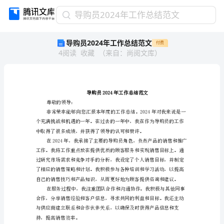
导
导购员2024年工作总结范文
购
导购员2024年工作总结范文
付费
员
4
阅读
收藏
（
来自
：
尚阅文库
）
2024
年
工
作
总
导购员2024年工
结
尊敬的领导：
范