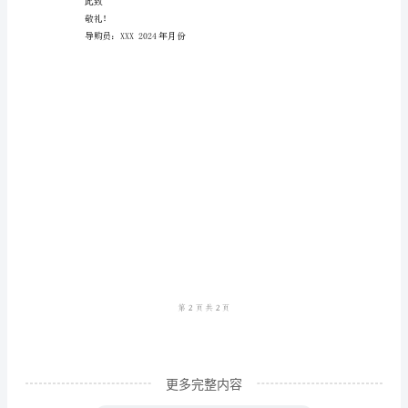
尊
敬
的
领
导：
非
常
会，并提供专业的咨询和服务。
荣
幸
能
够
向
更多完整内容
您