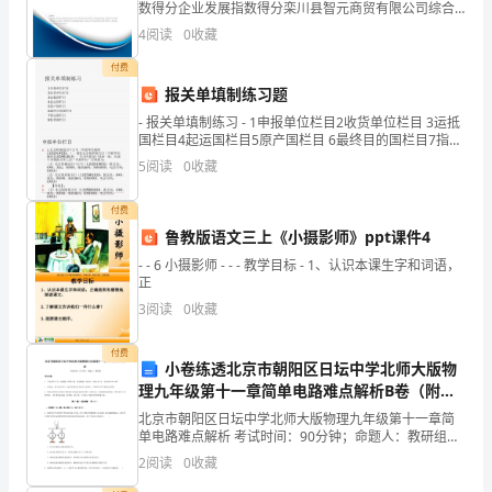
数得分企业发展指数得分栾川县智元商贸有限公司综合
的
得分说明：企业发展指数根据企业规模、企业创新、企
4
阅读
0
收藏
业风险、企业活力四个维度对企业发展情况进行评价。
一
该企
付费
报关单填制练习题
年。
- 报关单填制练习 - 1申报单位栏目2收货单位栏目 3运抵
在
国栏目4起运国栏目5原产国栏目 6最终目的国栏目7指运
港栏目8装货港栏目 - 申报单位栏
5
阅读
0
收藏
过
付费
去
鲁教版语文三上《小摄影师》ppt课件4
的
- - 6 小摄影师 - - - 教学目标 - 1、认识本课生字和词语，
正
一
3
阅读
0
收藏
年
付费
小卷练透北京市朝阳区日坛中学北师大版物
中，
理九年级第十一章简单电路难点解析B卷（附答
我
案详解）
北京市朝阳区日坛中学北师大版物理九年级第十一章简
单电路难点解析 考试时间：90分钟；命题人：教研组考
在
生注意：1、本卷分第I卷（选择题）和第Ⅱ卷（非选择
2
阅读
0
收藏
题）两部分，满分100分，考试时间90分钟2、答卷
作