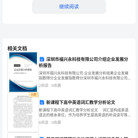
汇
继续阅读
报
本
年
度
相关文档
的
深圳市福兴永科技有限公司介绍企业发展分
析报告
工
深圳市福兴永科技有限公司 企业发展分析结果企业发展
作
指数得分企业发展指数得分深圳市福兴永科技有限公司
综合得分说明：企业发展指数根据企业规模、企业创
2
阅读
0
收藏
绩。
新、企业风险、企业活力四个维度对企业发展情况进行
总
评价。
付费
谢谢！
结。
新课程下高中英语词汇教学分析论文
此致
2024
新课程下高中英语词汇教学分析论文 词汇是构成英语
语言的根本单位，作为培养学生提高英语的听说读写等
敬礼！
各项应用能力的根底要素。威尔金斯（语言学家）曾说
年
6
阅读
0
收藏
过：“一个人的语言表达能力主要看他掌握语言词汇的深
度
导购员：XXX2024年月份
对