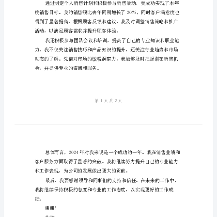
文
导
购
员
2024
年
工
作
总
结
持，提高销售效率。
范
文