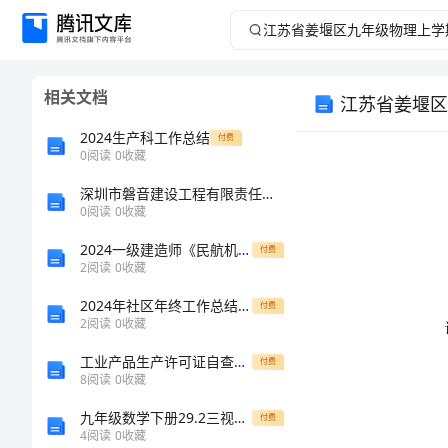
江
苏
相关文档
江苏省姜堰区
省
2024生产科工作总结
付费
姜
0
阅读
0
收藏
深圳市磐音建设工程有限责任公司介绍企业发展分析报告
堰
0
阅读
0
收藏
区
2024一级建造师《民航机场工程管理与实务》考前检测II卷（附答案）
付费
2
阅读
0
收藏
九
2024年社区年终工作总结范文大全
付费
2
阅读
0
收藏
年
工业产品生产许可证自查报告
付费
级
8
阅读
0
收藏
九年级数学下册29.2三视图同步练习3新版新人教版
付费
物
4
阅读
0
收藏