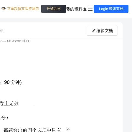
立享超值文库资源包
我的资料库
开通会员
Login 腾讯文档
编辑文档
供
江苏省姜堰区九年级物理上学期期末考试一试题苏科版
总分：分
考试时间：分钟
(100
90)
两
个
部
分
.
．全部试题的答案均填写在答题卡上，答案写在试卷上无效
.