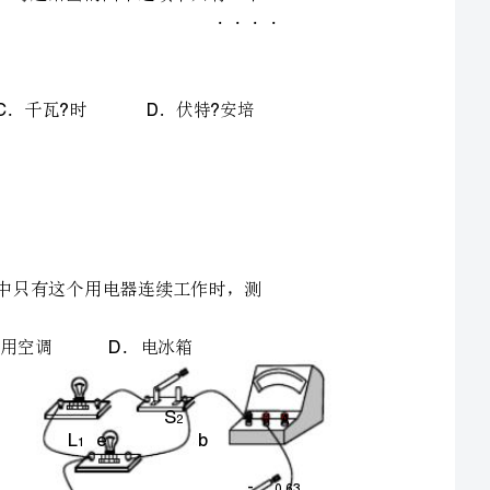
选择题（共分）
第一部分
24
一、选择题（此题共小题，每题分，共
24
的
是
．
伏
特
．焦耳秒
．千瓦时
C?
D
．以下生活中的物理数据最靠近实质的是
100W
功
1m20J
1.5A
．不高于的电压对人体是安全的
．小明利用电能表丈量某个家用电器的电功率，