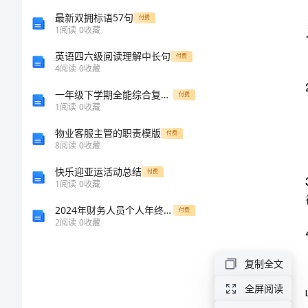
理
最新双拥标语57句
付费
1
阅读
0
收藏
上
英语四六级阅读理解中长句
付费
4
阅读
0
收藏
学
一年级下学期全能综合复习小学语文期末模拟试卷I卷
付费
1
阅读
0
收藏
期
物业客服主管的职责模版
付费
期
8
阅读
0
收藏
快乐迎亚运活动总结
付费
末
1
阅读
0
收藏
考
2024年财务人员个人年终的工作总结
付费
2
阅读
0
收藏
试
复制全文
试
全屏阅读