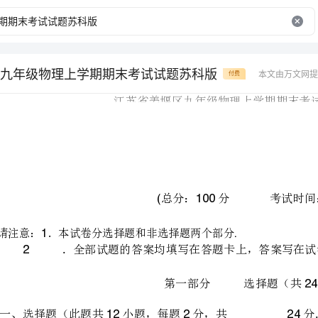
九年级物理上学期期末考试试题苏科版
本文由万文网提
付费
请
注
意
：
．
本
试
卷
分
选
择
题
和
非
选
择
题
1
2