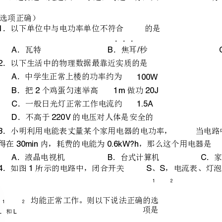
122
选项正确）
．以下单位中与电功率单位不符合
1
．
．
．
．瓦特
A
B/
2
．中学生正常上楼的功率约为
A
．把个鸡蛋匀速举高
做
B2
．一般日光灯正常工作电流约
C
D220V
3