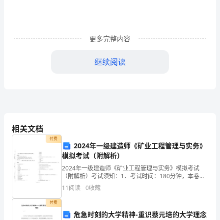
月
流
火
更多完整内容
时
继续阅读
节，
我
从
**
相关文档
林
付费
2024年一级建造师《矿业工程管理与实务》
区
模拟考试（附解析）
2024年一级建造师《矿业工程管理与实务》模拟考试
**
（附解析）考试须知：1、考试时间：180分钟，本卷满
分为120分。 2、请首先按要求在试卷的指定位置填写您
中
11
阅读
0
收藏
的姓名、准考证号等信息。 3、请仔细阅读各种
心
付费
危急时刻的大学精神-重识蔡元培的大学理念