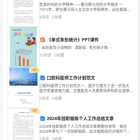
学
危急时刻的大学精神——重识蔡元培的大学理念 一
1915年，即在蔡元培入主北京大学前两年，远在美国留
校
学的胡适就因为国内没有一所「研究高深学问」的大学
4
阅读
0
收藏
感到惭愧。他在康乃尔大学与英文教授亚丹（A
兴
致
《单式条形统计》PPT课件
勃
- 本班喜欢小动物的 - 谭斯晗 - 条形统计图 - - -
勃
10
阅读
0
收藏
地
付费
来
口腔科医师工作计划范文
口腔科医师工作计划范文一、医疗方面为了进一步加大
到
医疗质量管理力度，注重医务人员素质培养和职业道德
教育，成立医疗质量督察小组：分内科系统、外科系
**
6
阅读
0
收藏
统、门诊、医技等小组，负责规范、督察全院临床、门
悟：
诊、医技等
大
付费
2024年挂职锻炼个人工作总结文章
学，
2024年挂职锻炼个人工作总结文章尊敬的领导：我在
带
2024年参与了一次挂职锻炼，此次锻炼经历对我的个人
工作能力和职业发展产生了深远的影响。在此向您汇报
1
阅读
0
收藏