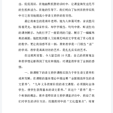
质
提
高
工
程
培
训
心
得
体
会
失
七