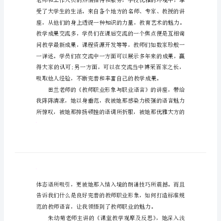
培
训
心
专业培训。
得
体
会
行囊，渐渐变得充盈丰满。
农
村
教
师
素