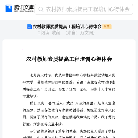
农
农村教师素质提高工程培训心得体会
村
农村教师素质提高工程培训心得体会
付费
教
2
阅读
收藏
（
来自
：
万文网
）
师
素
质
提
高
工
程