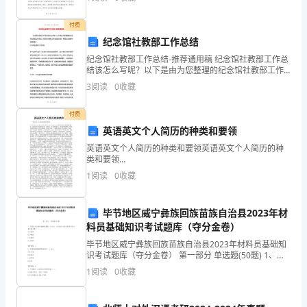
一下我在挂职期间的工作总结。首先，通过这次挂职锻
着
炼
付费
教
纪念馆社教部工作总结
学
纪念馆社教部工作总结-推荐通用稿 纪念馆社教部工作总
结该怎么写呢？以下是由为您整理的纪念馆社教部工作
实
总结，欢迎访问更多工作总结的内容！希望此文能够对
3
阅读
0
收藏
您有帮助！纪念馆社教部工作总结
践
付费
中
英语英文个人简历的种类和要领
失
的
英语英文个人简历的种类和要领英语英文个人简历的种
类和要领
2.YRIS.Yourresumeicaed2.YRIS.Yourresumeicaed背景
困
1
阅读
0
收藏
中的政治色彩越少越好，起码没必要让老外知道。性格
惑，
毕节地区威宁彝族回族苗族自治县2023年材
前
料员基础知识考试题库（夺分金卷）
往
毕节地区威宁彝族回族苗族自治县2023年材料员基础知
识考试题库（夺分金卷） 第一部分 单选题(50题) 1、平
面汇交力系合成的结果是一个合力，合力的大小和方向
“湖
1
阅读
0
收藏
等于原力系中各力的（ ）。A.矢量和
北