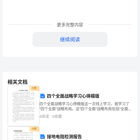
稿：
我
家
更多完整内容
育
继续阅读
儿
经
亲
爱
第二篇：我的育儿经家长
()
相关文档
的
付费
我的育儿经
四个全面战略学习心得模版
老
四个全面战略学习心得模版这一次线上学习，我学习了
六年级二班魏携郎家长
师，
“四个全面”战略布局。这“四个全面”战略布局包括“全面建
成小康社会、全面深化改革、全面依法治国、全面从严
4
阅读
0
收藏
苏晓
家
治党“。"四个全面"是___大以来以___为__
长：
付费
接地电阻检测报告