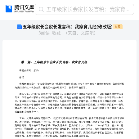
五
五年级家长会家长发言稿：我家育儿经[修改版]
年
五年级家长会家长发言稿：我家育儿经[修改版]
付费
级
3
阅读
收藏
（
来自
：
文库吧
）
家
长
会
家
长
发
亲爱的老师，家长：
言