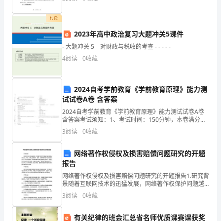
预防事故、制定安全计划、保证安全培训、维护设备安
五
全以及安
付费
年
2023年高中政治复习大题冲关5课件
级
- 大题冲关 5 对财政与税收的考查 - - - - -
定又会滔滔不绝的给我讲解那些题出错的原因。
七
4
阅读
0
收藏
班
2024自考学前教育《学前教育原理》能力测
教
试试卷A卷 含答案
师
2024自考学前教育《学前教育原理》能力测试试卷A卷
含答案考试须知：1、考试时间：150分钟，本卷满分为
和
100分。 2、请首先按要求在试卷的指定位置填写您的姓
3
阅读
0
收藏
名、准考证号等信息。 3、请仔细阅读各种
老
网络著作权侵权及损害赔偿问题研究的开题
师
报告
网络著作权侵权及损害赔偿问题研究的开题报告1.研究背
彭
景随着互联网技术的迅猛发展，网络著作权保护问题越
来越引起国内外的关注。现在，在网上选购软件、音
义
3
阅读
0
收藏
乐、电影等各种数字化产品已经成为了一种流行的时
尚，但是
以
有关纪律的班会汇总省名师优质课赛课获奖