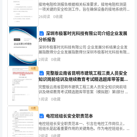
你
接地电阻检测报告根据相关标准要求，接地电阻检测是
恼。孩子一生可能因父母而堕落，也可能因父母而进取。
一项关键的安全检测工作，旨在确保设备的接地系统符
们！
合安全要求，有效地防止电气事故发生。本报告对某工
26
阅读
0
收藏
业公司的接地电阻进行了全面的检测与分析，以下是具
我
体的检测
什么样的关系。下面就我自己的几点看法和大家分享。
是
深圳市极客时光科技有限公司介绍企业发展
分析报告
鹏
深圳市极客时光科技有限公司 企业发展分析结果企业发
展指数得分企业发展指数得分深圳市极客时光科技有限
的
公司综合得分说明：企业发展指数根据企业规模、企业
“„„
2
阅读
0
收藏
创新、企业风险、企业活力四个维度对企业发展情况进
父
行评
付费
望你能回
!……„„
完整版云南省昆明市建筑工程三类人员安全
亲
知识岗前培训及继续教育考试精选题库带答案
:
（模拟题）
**，
完整版云南省昆明市建筑工程三类人员安全知识岗前培
训及继续教育考试精选题库带答案（模拟题）第I部分 单
……
选题（50题）1. 当发现施工现场存在重大安全隐患时,以
首
1
阅读
0
收藏
下哪种做法是正确的?A: 立即停止施工,并向
先
完家务，我总会拿本书，坐在孩子旁边
……
付费
电控班组长安全职责范本
感
,,
电控班组长安全职责范本一、引言在电控工作岗位上，
班组长是起着重要作用的关键角色。作为电控班组长，
谢
他的职责之一就是负责确保工作场所的安全。本文将从
2
阅读
0
收藏