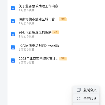
感
关于业务跟单助理工作内容
1
阅读
0
收藏
（整
湖南常德市武陵区城市管理和综合执法局公开招聘市容监察员7人自我检测模拟卷第6套
付费
1
阅读
0
收藏
合
对强化管理理论的理解
付费
3
阅读
0
收藏
汇
《合同法重点归纳》word版
编）
6
阅读
0
收藏
2023
2023年北京市西城区育才学校物理八年级下册从粒子到宇宙章节练习试卷（含答案详解版）
付费
多臭的下水道
1
阅读
0
收藏
年
《肖
申
复制全文
克
全屏阅读
的