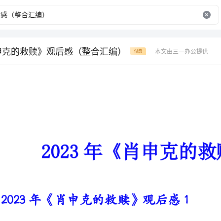
肖申克的救赎》观后感（整合汇编）
本文由三一办公提供
付费
2023年《肖申克的救赎》观后感
2023年《肖申克的救赎》观后感1
证据确凿，毫无疑问，安迪被判
了。其实没有所谓来不来得及，只要你去做，一切都是来得及的。
我还很小的时候，刚幼儿园毕业