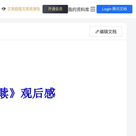
立享超值文库资源包
我的资料库
开通会员
Login 腾讯文档
编辑文档
处终生监禁；光明前景，美满人生，好像一切都来不及
那会，父母花钱送我读了一所私立学校。那里的老师很