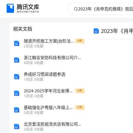
2023
年
相关文档
2023年《
《肖
隧道开挖施工方案(台阶法预留核心土法与钻爆法结合)
付费
申
2
阅读
0
收藏
克
浙江翰言安防科技有限公司介绍企业发展分析报告
4
阅读
0
收藏
的
养成好习惯阅读题参选
1
阅读
0
收藏
救
2024-2025学年河北省博野县高一化学第一学期期末学业水平测试模拟试题含解析
付费
1
阅读
0
收藏
赎》
基础强化沪粤版八年级上册第一章走进物理世界定向练习试题（含详解）
付费
观
2
阅读
0
收藏
北京爱洁凯丽洗衣店有限公司介绍企业发展分析报告
后
3
阅读
0
收藏