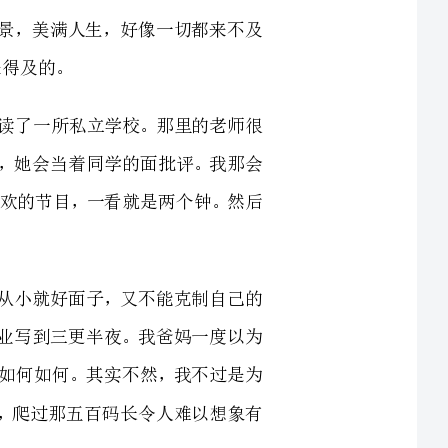
，如果有作业未完成者，她会当着同学的面批评。我那会
就是打开电视看自己喜欢的节目，一看就是两个钟。然后
写，要怎么睡呢？我从小就好面子，又不能克制自己的
怎么办呢？我只好写作业写到三更半夜。我爸妈一度以为
现在还经常夸我小时候如何如何。其实不然，我不过是为
为了自由，凿穿了墙壁，爬过那五百码长令人难以想象有
获得假释，或者越狱。然而假释遥遥无期，最快的办法
着手于越狱建设了。最后那个戏剧性的结局，在碧海青天
的行动。
常有人抱怨生活有太多遗憾，可是这遗憾有多少来自我们本身？因为错过了最佳时期，
不及，却无所行动，最后自暴自弃，堕落着，绝望着，遗