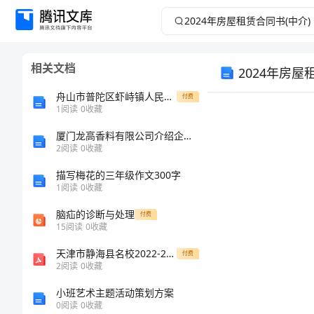
2024
年
相关文档
2024年房屋
房
舟山市普陀区虾峙镇人民政府招考2名工作人员同步测试模拟卷含答案2
付费
屋
1
阅读
0
收藏
租
厦门龙高香料有限公司介绍企业发展分析报告
2
阅读
0
收藏
赁
描写梅花的三年级作文300字
1
阅读
0
收藏
合
脑疝的诊断与处理
付费
15
阅读
0
收藏
同
天津市静海县名校2022-2023学年数学九年级第一学期期末教学质量检测模拟试题含解析
付费
书
2
阅读
0
收藏
小班艺术主题活动策划方案
(中
0
阅读
0
收藏