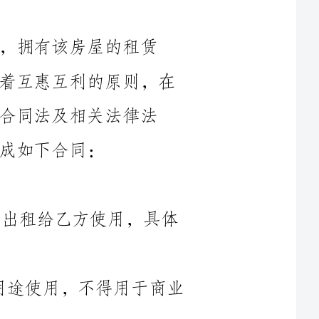
权，并与乙方达成租赁协议，甲乙双方本着互惠互利的原则，在
法律法
1.1甲方同意将位于[房屋地址]的房屋出租给乙方使用，具体
1.2乙方承诺仅将租赁房屋作为居住用途使用，不得用于商业
2.1本次租赁期限为____(以起始日期单独约定)起至____（截