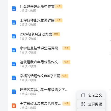
介)
什么越来越近高中作文
付费
0
阅读
0
收藏
2024
工程各种止水帷幕详解
付费
年
2
阅读
0
收藏
房
2024敬老月活动方案
付费
1
阅读
0
收藏
屋
小学信息技术课堂展评现状分析与深度设计
付费
租
1
阅读
0
收藏
赁
这就是我六年级优秀作文650字
付费
4
阅读
0
收藏
合
幸福的话题作文600字五篇
付费
同
1
阅读
0
收藏
书
环翠区实验小学一年级语文下学期期末考试试卷 附答案
(中
1
阅读
0
收藏
复制全文
介)
无定形碳木炭焦炭活性炭炭黑注意碳-晋公庙中学
全屏阅读
付费
7
阅读
0
收藏