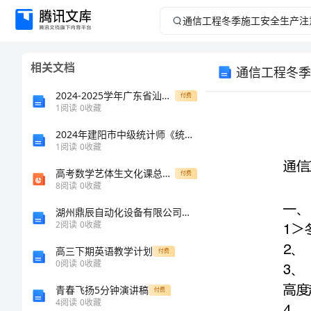
通
信
相关文档
通信工程冬季
工
2024-2025学年广东省汕头市濠江区八年级上学期1月期末物理教学质量检测模拟试题（含答案）
付费
程
1
阅读
0
收藏
2024年建阳市中级统计师《统计基础知识理论及相关知识》临考冲刺试题含解析
冬
1
阅读
0
收藏
季
高考数学艺体生文化课总复习第四章三角函数第1节三角函数的概念同角公式诱导公式点金课件
付费
8
阅读
0
收藏
施
湖州鼎辰自动化设备有限公司介绍企业发展分析报告
2
阅读
0
收藏
工
高三下期英语教学计划
付费
安
0
阅读
0
收藏
青春飞扬5分钟演讲稿
付费
全
4
阅读
0
收藏