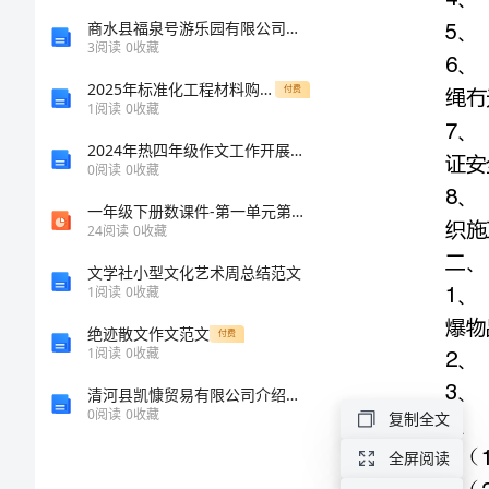
生
商水县福泉号游乐园有限公司介绍企业发展分析报告
3
阅读
0
收藏
产
2025年标准化工程材料购销合同范本
付费
1
阅读
0
收藏
注
2024年热四年级作文工作开展情况
0
阅读
0
收藏
意
一年级下册数课件-第一单元第1课时 平面图形的认识∣人教新课标 (共8张PPT)
事
24
阅读
0
收藏
文学社小型文化艺术周总结范文
项
1
阅读
0
收藏
通
绝迹散文作文范文
付费
1
阅读
0
收藏
信
清河县凯慷贸易有限公司介绍企业发展分析报告
工
0
阅读
0
收藏
复制全文
程
全屏阅读
冬