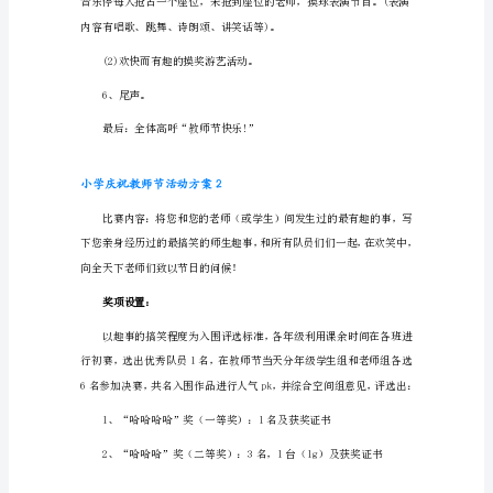
三、活动安排：
小
学
1、熊校长讲话，表彰教师节先
庆
祝
教
师
节
4、请每个组献上一首祝福歌。
活
5、开展教师节娱乐活动。
动
方
(1)做游戏：抢座位
案
1
一、