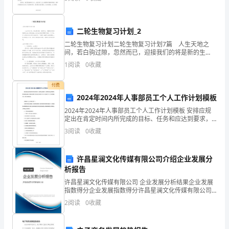
所以，地球是人类的母亲。人类在漫长的发展道路上，
无论
扬
尊
二轮生物复习计划_2
二轮生物复习计划二轮生物复习计划7篇 人生天地之
师
间，若白驹过隙，忽然而已，迎接我们的将是新的生
活，新的挑战，此时此刻我们需要开始做一个计划。什
1
阅读
0
收藏
重
么样的计划才是有效的呢？下面是小编帮大家整理的二
轮生
教
付费
2024年2024年人事部员工个人工作计划模板
的
2024年2024年人事部员工个人工作计划模板 安排应规
定出在肯定时间内所完成的目标、任务和应达到要求，
良
任务和要求应当详细明确，有的还要定出数量、质量和
3
阅读
0
收藏
时间要求。我在这给大家带来2024年人事部
好
风
许昌星澜文化传媒有限公司介绍企业发展分
析报告
尚，
许昌星澜文化传媒有限公司 企业发展分析结果企业发展
指数得分企业发展指数得分许昌星澜文化传媒有限公司
激
综合得分说明：企业发展指数根据企业规模、企业创
2
阅读
0
收藏
新、企业风险、企业活力四个维度对企业发展情况进行
励
评价。