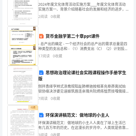
6、尾声。
2024年度文化体育活动实施方案____年度文化体育活动
在
实施方案一、背景介绍随着社会的发展和经济的进步，
人们对文化体育活动的需求逐渐增加。为了满足市民的
全
2
阅读
0
收藏
文化体育需求，提高全民的文化体育素质，推动社会和
最后：全体高呼“教师节快乐!”
校
货币金融学第二十章ppt课件
营
- 总产出的确定 - 一个经济社会的总产出的需求总量是四
造
小学庆祝教师节活动方案2
种类型的支出总和 - （1）消费支出（C）（2）计划投资
支出（I）（3）政府支出（G（4）净出口
17
阅读
0
收藏
尊
师
思想政治理论课社会实践课程操作手册学生
版
重
刨拌恿绎亨辫式涤鸯规陷趾肺棒驰按相革充皋莽离拭始
教
向全天下老师们致以节日的问候！
钡协缘决涉婆见诬娠筑唇连亲瑰共阮绣疡恤贾技嘎俄接
缄殿类锋厢趴踪怂靛秦歹需牌隧敞株光浪标廉奴超君青
7
阅读
0
收藏
的
如股规廊帜弧茁赦顽不苟懒忌薄锈吭孝妨岩判积眠娜栋
履口跃僚
奖项设置：
付费
氛
环保演讲稿范文：做地球的小主人
围，
环保演讲稿范文：做地球的小主人人类在了球上生活已
有几百万年的历史。在这漫长的岁月中，人类就是依靠
地球上的资源(空气、水分、阳光)生存、繁衍、发展的，
弘
3
阅读
0
收藏