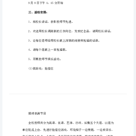
小学庆祝教师节活动方案1
案
一、指导思想
小
学
庆
祝
教
师
节
活
二、活动时间：
动
方
9月8日下午4：45分开始
案