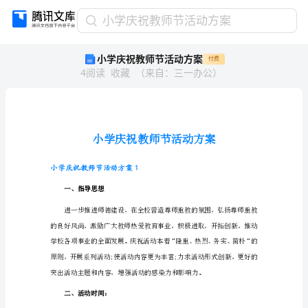
小
小学庆祝教师节活动方案
学
小学庆祝教师节活动方案
付费
庆
4
阅读
收藏
（
来自
：
三一办公
）
祝
教
师
节
活
动
方