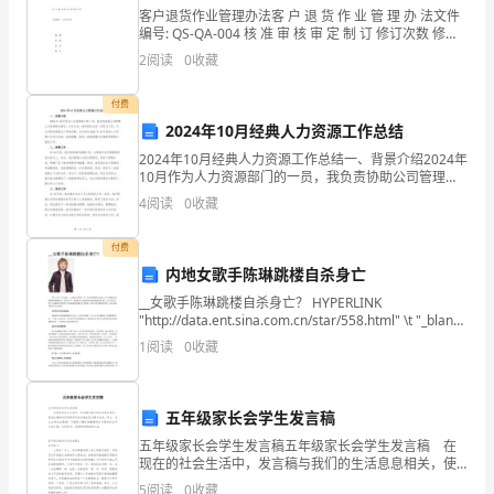
客户退货作业管理办法客 户 退 货 作 业 管 理 办 法文件
一、
编号: QS-QA-004 核 准 审 核 审 定 制 订 修订次数 修订
时间 修订章节 审 核 核 准
2
阅读
0
收藏
大
态度大方，有礼貌。
纲
付费
2024年10月经典人力资源工作总结
对
5、阅读
2024年10月经典人力资源工作总结一、背景介绍2024年
10月作为人力资源部门的一员，我负责协助公司管理人
本
力资源相关事务。今年以来，我和团队成员一起努力工
4
阅读
0
收藏
作，为公司的发展做出了积极贡献。本文将对20
册
文，能复述课文，会分角色朗
付费
教
内地女歌手陈琳跳楼自杀身亡
材
__女歌手陈琳跳楼自杀身亡？ HYPERLINK
意默读的速度。
"http://data.ent.sina.com.cn/star/558.html" \t "_blank"
的
INCLUDEPICTURE "ht
1
阅读
0
收藏
要
求：
五年级家长会学生发言稿
课文的大意。
五年级家长会学生发言稿五年级家长会学生发言稿 在
1、
现在的社会生活中，发言稿与我们的生活息息相关，使
用正确的写作思路书写发言稿会更加事半功倍。那么，
5
阅读
0
收藏