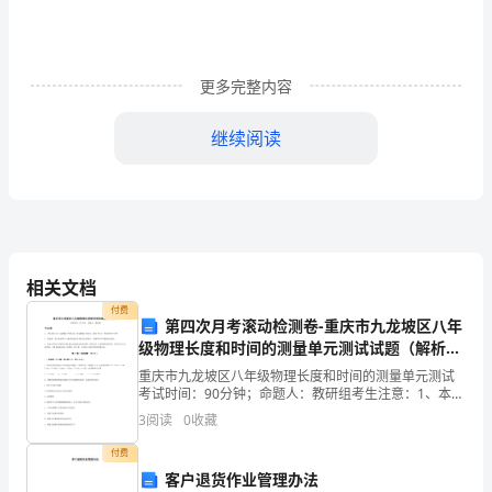
案
苏
更多完整内容
教
版
继续阅读
语
文
第
4、口语交际
11
相关文档
付费
册
第四次月考滚动检测卷-重庆市九龙坡区八年
级物理长度和时间的测量单元测试试题（解析
教
版）
重庆市九龙坡区八年级物理长度和时间的测量单元测试
考试时间：90分钟；命题人：教研组考生注意：1、本卷
学
话。
分第I卷（选择题）和第Ⅱ卷（非选择题）两部分，满分
3
阅读
0
收藏
100分，考试时间90分钟2、答卷前，考生务必用
方
付费
案
客户退货作业管理办法
整，意思连贯。