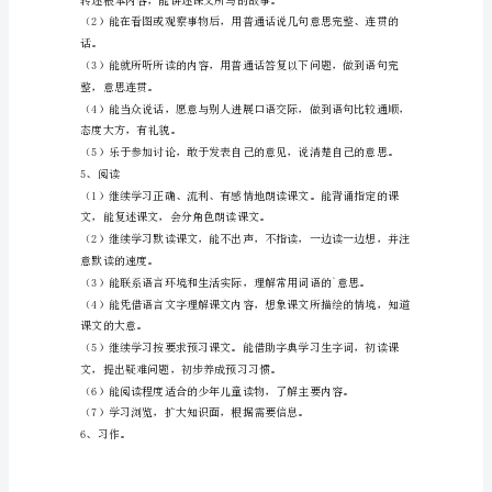
方
案
苏
教
2、汉语拼音
版
语
3、识字写字
文
（1）准确认读222个生字。
第
11
写匀称。
册
教
学
方