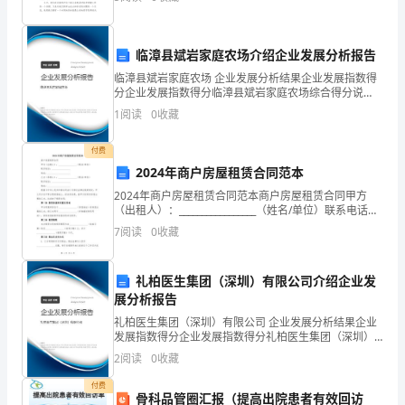
学
怎么去写发言稿呢？下面是小编收集整理的五年级家长
会学
习
临漳县斌岩家庭农场介绍企业发展分析报告
习
临漳县斌岩家庭农场 企业发展分析结果企业发展指数得
惯
分企业发展指数得分临漳县斌岩家庭农场综合得分说
明：企业发展指数根据企业规模、企业创新、企业风
1
阅读
0
收藏
6、习作。
（1）
险、企业活力四个维度对企业发展情况进行评价。该企
业的综合
继
付费
2024年商户房屋租赁合同范本
续
2024年商户房屋租赁合同范本商户房屋租赁合同甲方
（出租人）：_________________（姓名/单位）联系电话：
掌
_________________地址：____________________
7
阅读
0
收藏
握
正
礼柏医生集团（深圳）有限公司介绍企业发
展分析报告
确
礼柏医生集团（深圳）有限公司 企业发展分析结果企业
发展指数得分企业发展指数得分礼柏医生集团（深圳）
的
有限公司综合得分说明：企业发展指数根据企业规模、
2
阅读
0
收藏
企业创新、企业风险、企业活力四个维度对企业发展情
读
况进
付费
骨科品管圈汇报（提高出院患者有效回访