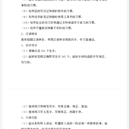
一、大纲对本册教材的要求：
计
1、学习习惯
划
苏
习惯。
教
版
语
（3）继续培养勤、主动识字的习惯。
文
第
钢笔字和毛笔字的习惯。
11
册
教
事物的习惯。
学