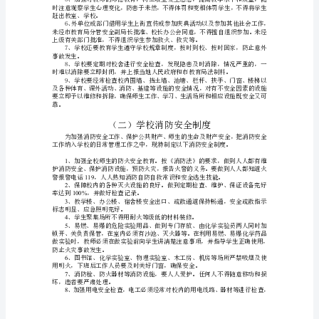
校
行
政
方
面
安
情况，制定本管理制度。
全
管
追究制。
理
制
度
（一）、
学