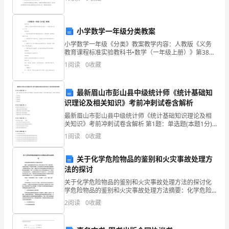
环
邮编：经过公开、公平、自愿协商，甲、
境
防止火灾事故发生。
小学数学一年级分类教案
6
安
小学数学一年级《分类》教案教学内容：人教版《义务
教育课程标准实验教科书•数学（一年级上册）》第38～
全
7
39页。教学目标：1．通过学生找座位初步感知分类的意
1
阅读
0
收藏
坏，违者要严肃处理。
义；能按照某一标准给物体进行分类。2．通过操作学
治
8
理
最新眉山市彭山县中级统计师《统计基础知
识理论及相关知识》考前冲刺试卷含解析
制
最新眉山市彭山县中级统计师《统计基础知识理论及相
关知识》考前冲刺试卷含解析 第1题：单选题(本题1分)
度………………………
一国在一段时间内GNP的增长率在不断降低，但是总量
1
阅读
0
收藏
却在不断提高，从经济周期的角度看，该国处于的阶段
安
全
关于化学危险物品的鉴别和火灾事故处理方
法的探讨
管
理
关于化学危险物品的鉴别和火灾事故处理方法的探讨化
学危险物品的鉴别和火灾事故处理方法摘要：化学危险
制
物品的存在给人们的生活和生产带来了诸多便利，但同
2
阅读
0
收藏
度
时也带来了严重的安全隐患。本文旨在探讨化学危险物
品的鉴别
目