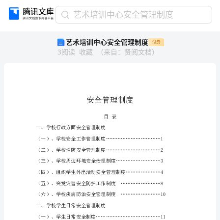
艺
艺术培训中心安全管理制度
术
艺术培训中心安全管理制度
付费
培
3
阅读
收藏
（
来自
：
贤阅文档
）
训
中
心
安
全
管
理
目录