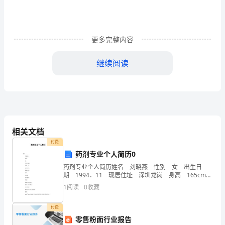
校
安
更多完整内容
全
继续阅读
工
教育。
作
管
理
相关文档
制
付费
度……………………………
药剂专业个人简历0
药剂专业个人简历姓名 刘晓燕 性别 女 出生日
1（二）、
赶出教室、学校。
期 1994．11 现居住址 深圳龙岗 身高 165cm
电子邮件 手机 邮编毕业院校 惠州卫生学校 户口
1
阅读
0
收藏
学
所在 梅州市五华县
校
付费
零售粉面行业报告
事故发生。