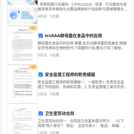
消
- 零售粉面行业报告 - CATALOGUE - 目录 - 行业概述与发
防
展背景竞争格局与主要品牌剖析产品创新与营销策略分
析供应
4
阅读
0
收藏
安
付费
全
tcvAAA酵母菌在食品中的应用
靠。
管
酵母菌在食品中的应用 摘要:本文对酵母菌的发展史,物理
化学性质和生物特性作了简要的介绍,重点介绍了酵母菌
理
在食品中的应用,本文对其在面包,酿酒,制醋行业的应用做
8
阅读
0
收藏
了详细介绍。 关键词:发酵膨松剂酒精发酵
制
付费
度……………………………
安全监理工程师的职责模版
1
安全监理工程师的职责模版一、一般职责1. 负责安全监
2（三）、
理工作的组织、协调和实施；2. 负责监督施工单位的安
全生产工作，确保施工现场的安全；3. 对施工单位的安
119
学
5
阅读
0
收藏
全管理制度和安全防护设施进行审核和监督；4.
2
校
100%
率达到，并做好检查记录。
3
卫生室劳动合同
周
标志明显、应急照明完好。
卫生室劳动合同一、合同双方及基本情况甲方：（以下
4
边
简称“用人单位”） 地址： 法定代表人： 电话： 邮编：乙
5
方：（以下简称“劳动者”） 地址： 身份证号码： 电话：
1
阅读
0
收藏