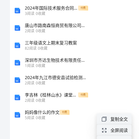
学
2024年国际技术服务合同经典
付费
3
阅读
0
收藏
生
唐山市路南森恒商贸有限公司介绍企业发展分析报告
状
2
阅读
0
收藏
物
三年级语文上期末复习教案
作
82
阅读
0
收藏
文
深圳市齐达生物技术有限责任公司介绍企业发展分析报告
1
阅读
0
收藏
花
止这
2024年九江市德安县试验检测师之交通工程考试题库精品（突破训练）
花
2
阅读
0
收藏
李吉林《桂林山水》课堂实录
付费
2
阅读
0
收藏
去
年，
妈妈像什么的作文
付费
5
阅读
0
收藏
复制全文
租
全屏阅读
我