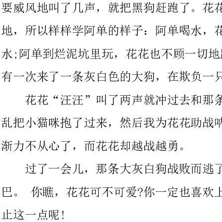
有一次来了一条灰白色的大狗，在欺负一只可爱的小猫咪。
花花“汪汪”叫了两声就冲过去和那条大狗撕打起来了。我趁
乱把小猫咪抱了过来，然后我为花花助战呐喊，那条灰白色大狗渐
渐力不从心了，而花花却越战越勇。
过了一会儿，那条大灰白狗战败而逃了。花花快乐得直摇尾
巴。你瞧，花花可不可爱?你一定也喜欢上花
一点呢!