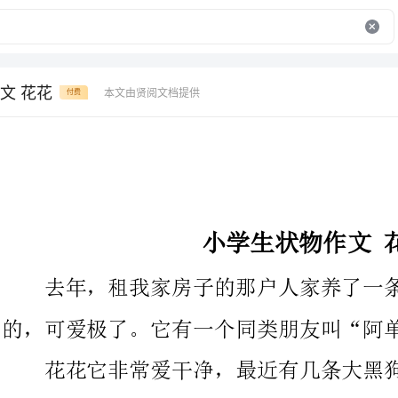
文 花花
本文由贤阅文档提供
付费
小学生状物作文花花
去年，租我家房子的那户人家养了一条狗，叫花花。矮矮胖胖
的，可爱极了。它有一个同类朋友叫“阿单”。
花花它非常爱干净，最近有几条大黑狗老是欺负它，而阿单只
要威风地叫了几声，就把黑狗赶跑了。花花对阿单佩服得五体投
地，所以样样学阿单的样子：阿单喝水，花花就学着阿单的样子喝
水;阿单到烂泥坑里玩，花花也不顾一切地跟