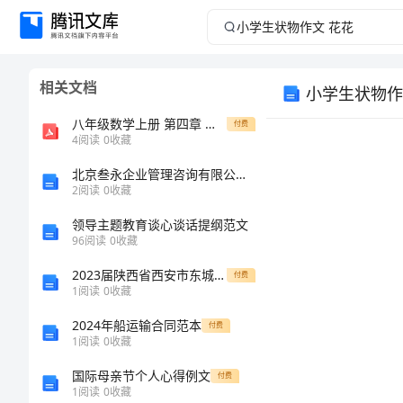
小
学
相关文档
小学生状物作
生
八年级数学上册 第四章 一元一次不等式(组)专题训练(pdf)(新版)湘教版 试题
付费
状
4
阅读
0
收藏
北京叁永企业管理咨询有限公司介绍企业发展分析报告
物
2
阅读
0
收藏
作
领导主题教育谈心谈话提纲范文
96
阅读
0
收藏
文
2023届陕西省西安市东城一中学数学八年级第一学期期末检测模拟试题含解析
付费
1
阅读
0
收藏
花
2024年船运输合同范本
付费
花
1
阅读
0
收藏
国际母亲节个人心得例文
付费
小
1
阅读
0
收藏