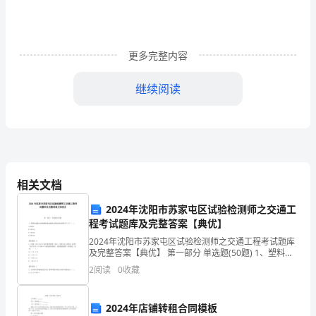
明
建
设，
更多完整内容
弘
继续阅读
扬
人、文明修身的重要性等主题讨论活动。
”“”
师
（三）丰富校园文化，营造文明健康的校园氛围
生
讲
相关文档
文
2024年沈阳市苏家屯区试验检测师之交通工
程考试题库及完整答案【典优】
明，
2024年沈阳市苏家屯区试验检测师之交通工程考试题库
树
及完整答案【典优】 第一部分 单选题(50题) 1、塑料防
眩板及玻璃钢防眩板耐溶剂性能试样面积应不小于（
2
阅读
0
收藏
新
）。A.50cm2B.100cm2C
三、经验总结
风
2024年店铺转租合同模板