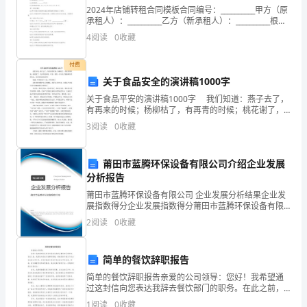
的
2024年店铺转租合同模板合同编号：__________甲方（原
“”
承租人）：__________乙方（新承租人）：__________根据
良
《中华人民共和国合同法》及相关法律法规的规定，甲
4
阅读
0
收藏
乙双方在平等、自
“”
好
展社会文明之风。
付费
风
关于食品安全的演讲稿1000字
乌鲁木齐市第中学精神文明小组
85
关于食品平安的演讲稿1000字 我们知道：燕子去了，
尚，
有再来的时候；杨柳枯了，有再青的时候；桃花谢了，
年月
200711
有再开的时候。可是，我们一旦失去了健康和珍贵的生
3
阅读
0
收藏
鞭
命，还有再来的时候吗？ 健康，何等重要！生命
革除陋习做文明使者主题活动
“”
挞
莆田市蓝腾环保设备有限公司介绍企业发展
总结
少
分析报告
莆田市蓝腾环保设备有限公司 企业发展分析结果企业发
乌鲁木齐市第中学精神文明小组
85
数
展指数得分企业发展指数得分莆田市蓝腾环保设备有限
公司综合得分说明：企业发展指数根据企业规模、企业
2
阅读
0
收藏
人
年月
200711
创新、企业风险、企业活力四个维度对企业发展情况进
行评
不
600
第二篇：革除陋习倡议书字
简单的餐饮辞职报告
文
简单的餐饮辞职报告亲爱的公司领导：您好！我希望通
过这封信向您表达我辞去餐饮部门的职务。在此之前，
安全教案一：
明、
我想先向您表示诚挚的感谢，感谢您给予我这个机会在
1
阅读
0
收藏