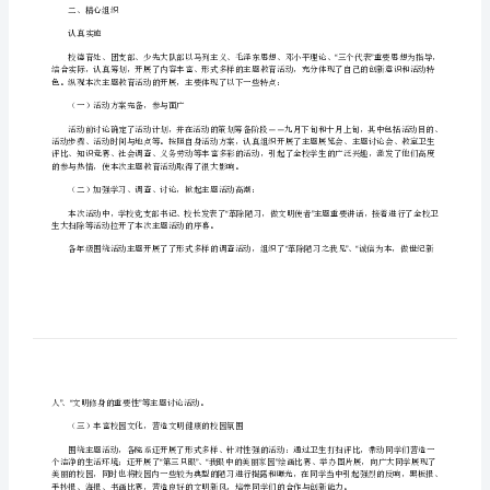
总结
除
陋
”
习
“革
除
情况总结如下：
陋
一、广泛宣传
习，
全面动员
做
文
明
使
二、精心组织
者”
认真实施