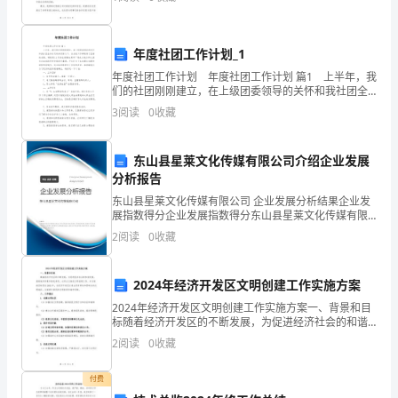
这家公司工作，并且对我的工作给予充分的认可和支
不
开学第一课时间
持。但是，
20
道
、
年度社团工作计划_1
15
年度社团工作计划 年度社团工作计划 篇1 上半年，我
德
、教学目标：
94
们的社团刚刚建立，在上级团委领导的关怀和我社团全
体社员的共同努力下，各方面工作都取得了显著的成
的
3
阅读
0
收藏
绩。特别是11月份在保隆仓超市广场成功地为科大患
、了解校园安全隐患。
1
不
东山县星莱文化传媒有限公司介绍企业发展
良
分析报告
东山县星莱文化传媒有限公司 企业发展分析结果企业发
行
展指数得分企业发展指数得分东山县星莱文化传媒有限
公司综合得分说明：企业发展指数根据企业规模、企业
为，
2
阅读
0
收藏
创新、企业风险、企业活力四个维度对企业发展情况进
行评
校
2024年经济开发区文明创建工作实施方案
德
2024年经济开发区文明创建工作实施方案一、背景和目
标随着经济开发区的不断发展，为促进经济社会的和谐
育
发展，提高城市形象和居民素质，必须大力推进文明创
2
阅读
0
收藏
建工作。本方案的目标是在2023年，在经济开发区打造
处
付费
颁