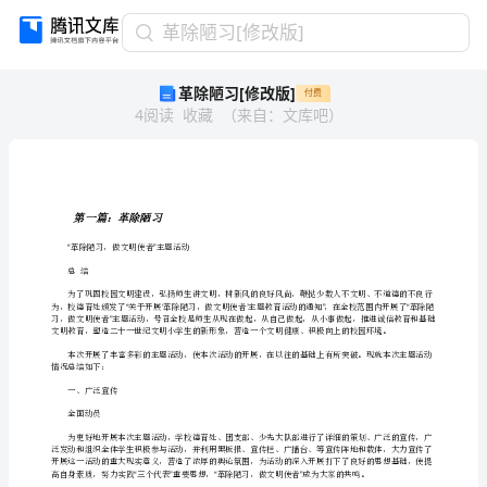
革
革除陋习[修改版]
除
革除陋习[修改版]
付费
陋
4
阅读
收藏
（
来自
：
文库吧
）
习
[修
改
版]
第
第一篇：革除陋习
一
篇：
革除陋习，做文明使者主题活动
“”
革