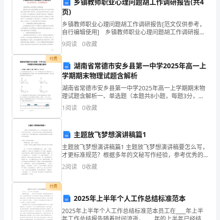
乡镇教师职业心理问题胡工作调研报告(共4
页)
染
四、报告制度的实施和运作
乡镇教师职业心理问题胡工作调研报告[范文仅供参考，
病
自行编辑使用] 乡镇教师职业心理问题胡工作调研报
告 我校地处乡镇，经常有教师担心教不好书，担心学
9
阅读
0
收藏
及
生们不喜欢自己的课，整日心绪不宁，几乎无法正常
付费
突
湖南省常德市安乡县第一中学2025年高一上
学期期末物理试题含解析
发
湖南省常德市安乡县第一中学2025年高一上学期期末物
理试题含解析一、单选题（本题共8小题，每题3分，共
公
24分）1、某人自河面竖直向上抛出一石子，石子上升到
1
阅读
0
收藏
最高点后自由下落经过河水，并陷入河床底部的淤泥
共
保报告工作的规范运行。
卫
主题放飞梦想演讲稿篇1
主题放飞梦想演讲稿篇1 主题放飞梦想演讲稿要怎么写，
生
才更标准规范？根据多年的文秘写作经验，参考优秀的
主题放飞梦想演讲稿样本能让你事半功倍，下面分享
2
阅读
0
收藏
事
【主题放飞梦想演讲稿(精品8篇)】，供你选择借鉴
递和共享。
件
付费
2025年上半年个人工作总结标准范本
报
2025年上半年个人工作总结标准范本员工在____年上半
年工作总结报告随着时间流逝，____年的上半年已经结