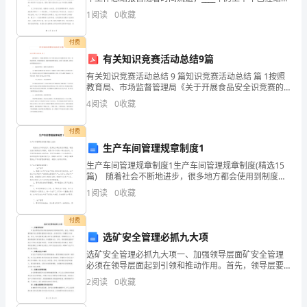
告
束。在回顾这段时间的工作时，我深刻感受到自己在专
1
阅读
0
收藏
业技能和工作经验上都有显著提升，特别是在沟通
制
付费
度
有关知识竞赛活动总结9篇
的
有关知识竞赛活动总结 9 篇知识竞赛活动总结 篇 1按照
教育局、市场监督管理局《关于开展食品安全识竞赛的
相
活动》要求，我校高度重视，积极组织级部、班级参加
4
阅读
0
收藏
竞赛答题活动，取得了显著成效，现将活动开展情况总
关
付费
模
生产车间管理规章制度1
生产车间管理规章制度1生产车间管理规章制度(精选15
版。
篇) 随着社会不断地进步，很多地方都会使用到制度，
制度泛指以规则或运作模式，规范个体行动的一种社会
传
1
阅读
0
收藏
结构。这些规则蕴含着社会的价值，其运行表彰着
染
付费
选矿安全管理必抓九大项
病
选矿安全管理必抓九大项一、加强领导层面矿安全管理
和
必须在领导层面起到引领和推动作用。首先，领导层要
明确矿安全管理的重要性和紧迫性，并将其作为一项重
2
阅读
0
收藏
突
要工作来抓。其次，领导层要建立健全的矿安全管理机
制，明确