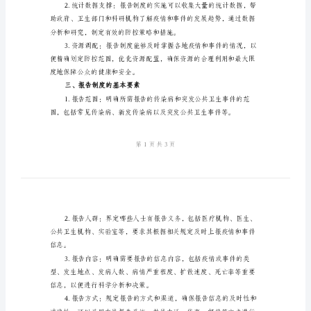
事
件
报
二、报告制度的目的和重要性
告
制
度
下重要性：
模
版
传
染