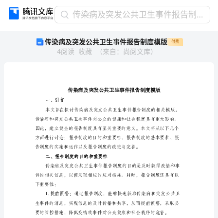
传
传染病及突发公共卫生事件报告制度模版
染
传染病及突发公共卫生事件报告制度模版
付费
病
4
阅读
收藏
（
来自
：
尚阅文库
）
及
突
发
公
共
卫
一、引言
生