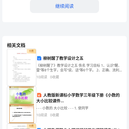
继续阅读
度
模
版
一、
相关文档
引
信息。
付费
言
柳树醒了教学设计之五
《柳树醒了》教学设计之五 佚名 学习目标 1、认识“醒、
本
雷”等8个生字，会写“说、话”等6个字。 2、正确、流利
地朗读课文，背诵课文。 3、能在读中感语春天的美丽，
文
10
阅读
0
收藏
在观察中发现春天里事物的变化。
信息，以便进行科学分析和决策。
旨
人教版新课标小学数学三年级下册《小数的
在
大小比较课件...
探
- - - 小数的 大小比较 - - - 1. 使同学
报告。
10
阅读
0
收藏
讨
传
付费