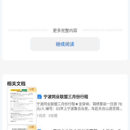
20xx
年
划，我个人在工作中也很好地履行了自己
的
更多完整内容
工
的
接
的
这
作中
表现是可以
受
，
让我体会到了完成工作带来
作
继续阅读
已
感
这
的
得
收获和满足
。在
半年
工作中，我也觉
经
过
了不少。现在，让我总结一下我在年上半年
去
相关文档
付费
了
宁波同业联盟三月份行程
一
宁波同业联盟三月份行程★龙穿峡、锦绣黄岩一日游 78
元/人 编号：03早上宁波集合出发，车赴天台山游览锦绣
半。
黄岩（6
1
阅读
0
收藏
一、工作
此
付费