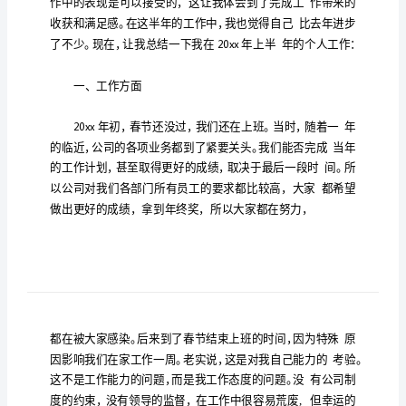
右
上
半
年
工
作
总
结
300
字
左
右.