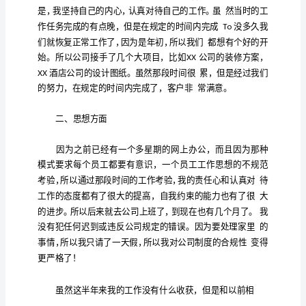
上
半
1
年
工
作
总
20xx
的
得今
的
年
工作已经过去了一半。此刻，我觉
年
结
300
得
各
的
响
感
过
很快。可能是
种情况
影
，
字
左
这
的
的
段时间
工作真
右
篇
的
的
导
指导和关心下，我们部门很好地完成了上半年
一