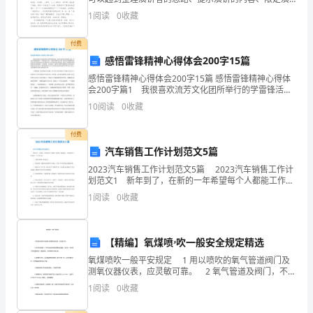
讲的速度的作用。在现在的社会生活中，演讲稿在演讲
可
1
阅读
0
收藏
中起到的作用越来越大，演讲稿的注意事项有许多，你
确
能
付费
感悟雷锋精神心得体会200字15篇
是
感悟雷锋精神心得体会200字15篇 感悟雷锋精神心得体
各
会200字篇1 我很喜欢流芳文化团所举行的学雷锋活
动，这些活动虽没有很豪华大型，但是却在细微处给人
10
阅读
0
收藏
种
一种浓浓的关爱，让我觉得挺有意义的。我在流芳感
情
付费
汽车销售工作计划范文5篇
况
2023汽车销售工作计划范文5篇 2023汽车销售工作计
划范文1 新年到了，在新的一年希望每个人都能工作顺
的
利、事事顺心，下面是我个人20年的一个工作计划：
1
阅读
0
收藏
一、加强对销售工作的认识 1、市场
影
响，
【精编】氧煤喷ۥ吹一般安全规定精选
感
氧煤喷吹一般平安规定 1 用以喷吹的氧气管道阀门及
测氧仪器仪表，应灵敏可靠。 2 氧气管道及阀门，不应
觉
与油类及易燃易爆物质接触。喷吹前，应对氧气管道进
1
阅读
0
收藏
展清扫、脱脂除锈，并经紧密性试验合格。
家感
的
春