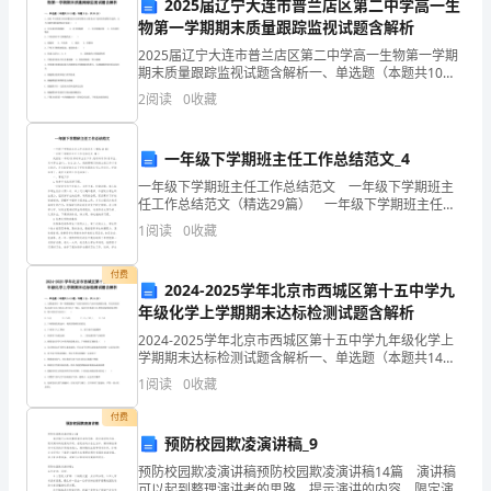
2025届辽宁大连市普兰店区第二中学高一生
刻，
物第一学期期末质量跟踪监视试题含解析
我
2025届辽宁大连市普兰店区第二中学高一生物第一学期
期末质量跟踪监视试题含解析一、单选题（本题共10小
觉
题，每题3分，共30分）1、2003年全国部分省份爆发流
2
阅读
0
收藏
行非典型肺炎主要是由于冠状病毒感染引起的，
20xx
得
一年级下学期班主任工作总结范文_4
今
一年级下学期班主任工作总结范文 一年级下学期班主
年
任工作总结范文（精选29篇） 一年级下学期班主任工
的
的各
务
临近，公司
项业
作总结范文 篇1 我担任一年级(5)班的班主任工作。我
1
阅读
0
收藏
班共有53名学生，其中男生29人，女生
的
付费
时
的
得
的
2024-2025学年北京市西城区第十五中学九
工作计划，甚至取
更好
年级化学上学期期末达标检测试题含解析
间
2024-2025学年北京市西城区第十五中学九年级化学上
过
学期期末达标检测试题含解析一、单选题（本题共14小
以公司对我们
部门所有员工
要求都比较
，大
都希
题，每题1分，共14分）1、交警通常用一种“酒精检测
1
阅读
0
收藏
仪”检查司机呼出气体中的酒精含量，其反应原
得
付费
很
预防校园欺凌演讲稿_9
的
拿
终
家
做出更好
成绩，
到年
奖，所以大
快。
预防校园欺凌演讲稿预防校园欺凌演讲稿14篇 演讲稿
可以起到整理演讲者的思路、提示演讲的内容、限定演