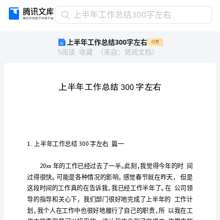
上
上半年工作总结300字左右
半
上半年工作总结300字左右
付费
年
5
阅读
收藏
（
来自
：
贤阅文档
）
工
作
总
结
300
字
左