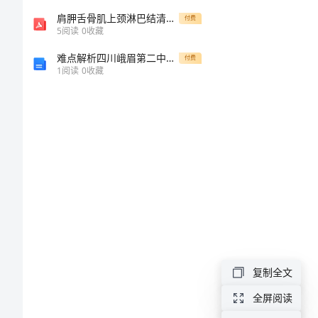
司
肩胛舌骨肌上颈淋巴结清扫术治疗cN0N1期口腔鳞癌对术后患者生活质量的影响
付费
5
阅读
0
收藏
令
难点解析四川峨眉第二中学八年级物理长度和时间的测量单元测试试卷（含答案详解版）
付费
1
阅读
0
收藏
1
小
2
班
体
游戏。
育
3
游
戏
教
椅子知
案：
复制全文
哨
2
全屏阅读
子