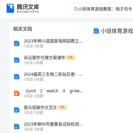
小
班
相关文档
小班体育游戏
体
2023年桦川县国家电网招聘之机械动力类考试题库精品（考点梳理）
育
1
阅读
0
收藏
诉讼案件代理方案课件
游
付费
3
阅读
0
收藏
戏
2024届高三生物二轮钻石卷：高考专题演练2《细胞的基本结构》
1
阅读
0
收藏
教
《unit 2 watch it grow课件》小学英语牛津上海版五年级下册课件
4
阅读
0
收藏
案：
我与低碳作文范文
付费
哨
1
阅读
0
收藏
2023年柳州市鹿寨县试验检测师之交通工程考试题库含答案【轻巧夺冠】
子
案吧。
2
阅读
0
收藏