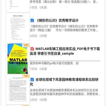
参考答案（满分必刷） 第一部分 单选题(50题) 1、请回
弹
答有关耐温度交变试验的相关问题。（1）在交通机电产
1
阅读
0
收藏
品中，下列数字属于低温和高温下试验时间
性
《梯形的认识》优秀教学设计
的
《梯形的认识》优秀教学设计《梯形的认识》优秀教学
声
设计（精选12篇） 作为一名默默奉献的教育工作者，
很有必要精心设计一份教学设计，编写教学设计有利于
9
阅读
0
收藏
我们科学、合理地支配课堂时间。那么大家知道规范的
音
教
付费
进
MATLAB车辆工程应用实战_PDF电子书下载
高清 带索引书签目录_sample
行
________________________________________________________________
演
提供各种书籍的pd电子版代找服务，如
7
阅读
0
收藏
唱。
付费
全球化视域下风景园林教育课程体系比较研
究
2.
全球化视域下风景园林教育课程体系比较研究引言全球
化进程深刻影响着风景园林学科的发展路径，其教育体
用
系的构建与演变成为学术界与实践领域共同关注的焦
2
阅读
0
收藏
点。在跨文化、跨地域的交流日益频繁的背景下，风景
强、
园林教育课