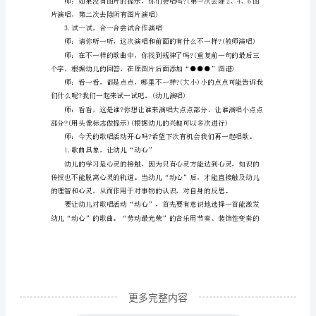
《劳
动
荣”送给你们。(有伴奏的演唱)
最
光
荣》
并出示相应的图谱)
教
案
曲，幼儿根据歌曲匹配图谱)
幼
儿
园
大
班
更多完整内容
音