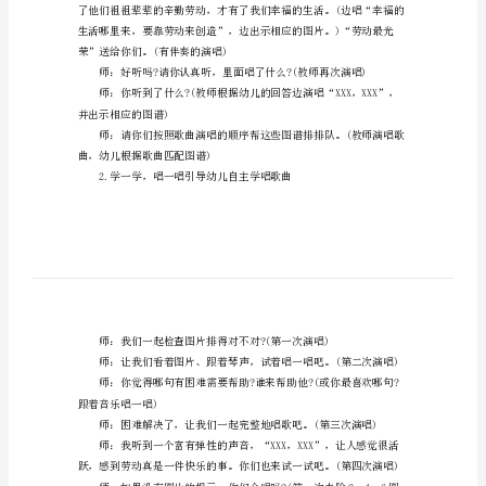
唱。
光
荣》
教
案
根据歌曲设计的图谱。
幼
男幼、女幼、教师的头像标志。
儿
园
大
班
音
乐