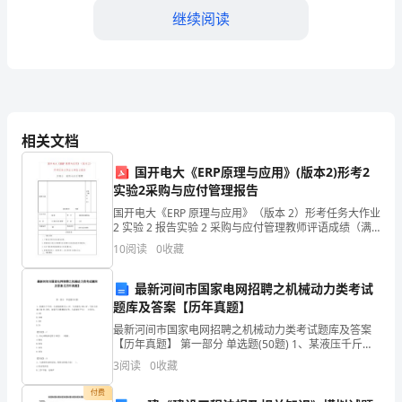
乐
继续阅读
《劳
动
最
光
相关文档
荣》
国开电大《ERP原理与应用》(版本2)形考2
跟着音乐唱一唱)
实验2采购与应付管理报告
教
国开电大《ERP 原理与应用》（版本 2）形考任务大作业
2 实验 2 报告实验 2 采购与应付管理教师评语成绩（满
案
分16分）教师签字 日期学生姓名 张朋 学 号
10
阅读
0
收藏
1937001409495 班 级
最新河间市国家电网招聘之机械动力类考试
1.
题库及答案【历年真题】
情
最新河间市国家电网招聘之机械动力类考试题库及答案
【历年真题】 第一部分 单选题(50题) 1、某液压千斤
片演唱，第二次去除所有图片演唱)
绪
顶，小活塞面积为1c㎡，大活塞为100c㎡，当在小活塞
3
阅读
0
收藏
上加5N力时，如果不计磨擦阻力等，大
3.试一试，合一合尝试合作演唱
愉
付费