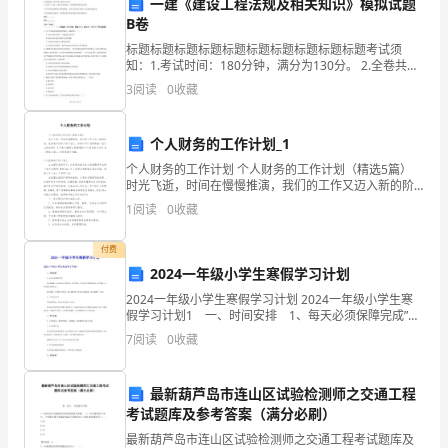
一建《建设工程法规及相关知识》模拟试题
悦
B卷
地
标题标题标题标题标题标题标题标题标题标题考试须
知：1.考试时间：180分钟，满分为130分。 2.全卷共三
大题，包括单项选择题、多项选择题和案例分析题。3.作
学
3
阅读
0
收藏
答单项选择题和多项选择题时，采用2B铅笔在
唱
个人财务的工作计划_1
歌
个人财务的工作计划 个人财务的工作计划（精选5篇）
时光飞逝，时间在慢慢推演，我们的工作又迈入新的阶
曲，
段，是时候开始写工作计划了。好的工作计划都具备一
1
阅读
0
收藏
些什么特点呢？以下是小编帮大家整理的个
并
付费
能
2024一年级小学生寒假学习计划
用
2024一年级小学生寒假学习计划 2024一年级小学生寒
1.歌曲具象，让幼儿“动心”
假学习计划1 一、时间安排 1、每天必须保障完成”
自
每天保障做一小时的语文寒假作业；每天保障一小时的
7
阅读
0
收藏
无负担课外阅读；每天保障一小时的数学寒
然、
最新葫芦岛市连山区试验检测师之交通工程
富
考试题库及参考答案（满分必刷）
有
最新葫芦岛市连山区试验检测师之交通工程考试题库及