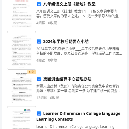
的
2．背景、作者简介。
八年级语文上册《蜡烛》教案
八年级语文上册《蜡烛》教案1 1、了解文章的主要内
录
背景
容，感受文章的的感人之处。 2、进一步学习人物的塑造
方法，并训练初步赏析人物的力量。 3、熟悉战斗的残酷
像），
4
阅读
0
收藏
性，从而培育喜爱和
同
2024年学校后勤要点小结
学
2024年学校后勤要点小结____年学校后勤要点小结随着
们
科技的不断发展，以及社会的进步，学校后勤工作也面
临着新的挑战和机遇。本文将从学校后勤管理的角度出
4
阅读
0
收藏
发，对____年学校后勤工作的要点进行小结。一、
刚
作者简介（略）
付费
刚
3．正音、辨字、辨词。
集团资金结算中心管理办法
我
新疆天山建材（集团）有限责任公司资金集中管理暂行
办法（草稿）第一章 总则第一条 为了建立统一的资金管
们
理体制，强化资金收支监管，加速资金周转，提高资金
13
阅读
0
收藏
利用效率，促进集团整体管理水平和管理效果的提升，
看
根
磴dèng（不要读成dēng）
Learner Difference in College language
到
4．文章内容的分析。
Learning Contexts
的
Learner Difference in College language Learning