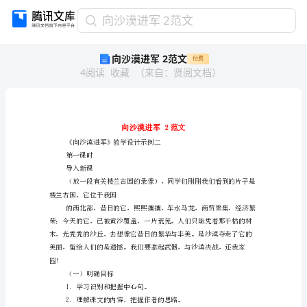
向
向沙漠进军 2范文
沙
向沙漠进军 2范文
付费
漠
4
阅读
收藏
（
来自
：
贤阅文档
）
进
军
2
范
文
向
《向沙漠进军》教学设计示例二
沙
第一课时