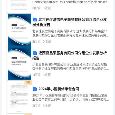
Contextsabstract：this contribution briefly discusses
片
0
阅读
0
收藏
子
北京速度激情电子商务有限公司介绍企业发
是
展分析报告
楼
北京速度激情电子商务有限公司 企业发展分析结果企业
发展指数得分企业发展指数得分北京速度激情电子商务
有限公司综合得分说明：企业发展指数根据企业规模、
兰
3
阅读
0
收藏
企业创新、企业风险、企业活力四个维度对企业发展情
况进
古
迁西县昌荣服务有限公司介绍企业发展分析
报告
国，
迁西县昌荣服务有限公司 企业发展分析结果企业发展指
它
数得分企业发展指数得分迁西县昌荣服务有限公司综合
得分说明：企业发展指数根据企业规模、企业创新、企
1
阅读
0
收藏
位
业风险、企业活力四个维度对企业发展情况进行评价。
该企
付费
于
2024年小区装修承包合同
我
2024年小区装修承包合同小区装修承包合同是指业主或
业委会与装修公司签订的一份协议，明确了双方在装修
国
工程中的权利和义务。为了保证双方的合法权益，避免
2
阅读
0
收藏
发生纠纷，签订一份合同是非常必要和重要的事情。合
同内