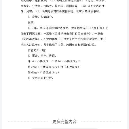
学
（二）整体感知
设
计
示
例
（三）教学过程
二
l．复习提问。
（1）说明文主要说明什么？
第
（2）说明文的首要任务
一
课
时
导
更多完整内容