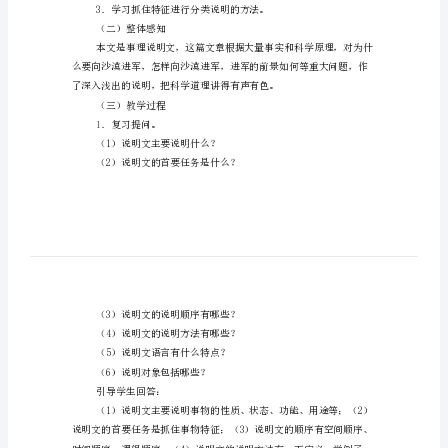
漠
导入新课
进
军
楼兰古国，它位于我国
2
范
文
《向
园！
沙
（一）明确目标
漠
1．学习识别和把握中心句。
进
军》
教