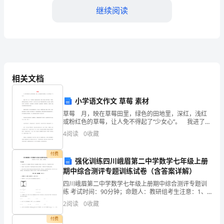
入
继续阅读
新
课
（3）说明文的说明顺序
（4）说明文的说明方法
（放
相关文档
（5）说明文语言有什么特点？
一
小学语文作文 草莓 素材
（6）说明对象包括哪些？
段
草莓 月，映在草莓田里，绿色的田地里，深红，浅红
引导学生回答：
或粉红色的草莓，让人免不得起了“少女心”。 我进了田
有
里，采了一小碗草莓，放进冰凉的水里，泡着。隐隐，
4
阅读
0
收藏
脑中浮现出一个画面：蔻和我在田里游走，时不时
关
付费
楼
强化训练四川峨眉第二中学数学七年级上册
期中综合测评专题训练试卷（含答案详解）
兰
四川峨眉第二中学数学七年级上册期中综合测评专题训
练 考试时间：90分钟；命题人：教研组考生注意：1、
古
本卷分第I卷（选择题）和第Ⅱ卷（非选择题）两部分，满
2
阅读
0
收藏
分100分，考试时间90分钟2、答卷前，考生务必
国
付费