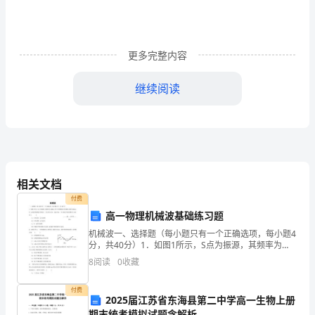
我
从
更多完整内容
小
出
继续阅读
生
在
一
个
相关文档
付费
教育的真谛。
教
高一物理机械波基础练习题
师
机械波一、选择题（每小题只有一个正确选项，每小题4
分，共40分）1．如图1所示，S点为振源，其频率为
的
100Hz，所产生的横波向右传播，波速为80m/s，P、Q
8
阅读
0
收藏
是波传播途中的两点，已知SP=4.2m，S
家
付费
2025届江苏省东海县第二中学高一生物上册
庭
期末统考模拟试题含解析