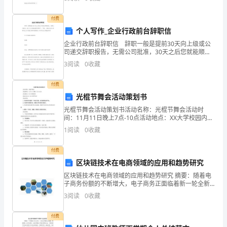
考，我们一起来看看吧! 物流业务员岗位职责(一)
父
付费
个人写作_企业行政前台辞职信
亲
企业行政前台辞职信 辞职一般是提前30天向上级或公
大
司递交辞职报告，无需公司批准，30天之后您就能顺利
辞职了，下面，小编在这给大家带来企业行政前台辞职
3
阅读
0
收藏
学
信需要怎么写?欢迎大家借鉴参考! 企业行政前
毕
付费
光棍节舞会活动策划书
业
光棍节舞会活动策划书活动名称：光棍节舞会活动时
间：11月11日晚上7点-10点活动地点：XX大学校园内活
后
动主办方：XX大学学生会活动目的：1.为单身学生提供
1
阅读
0
收藏
一个相互交流、结识新朋友的平台。2.丰富学生
曾
付费
经
区块链技术在电商领域的应用和趋势研究
担
区块链技术在电商领域的应用和趋势研究 摘要：随着电
子商务份额的不断增大，电子商务正面临着新一轮全新
任
发展的关键时期，也亟需新技术来进行自我革新。与此
3
阅读
0
收藏
同时，作为比特
过
付费