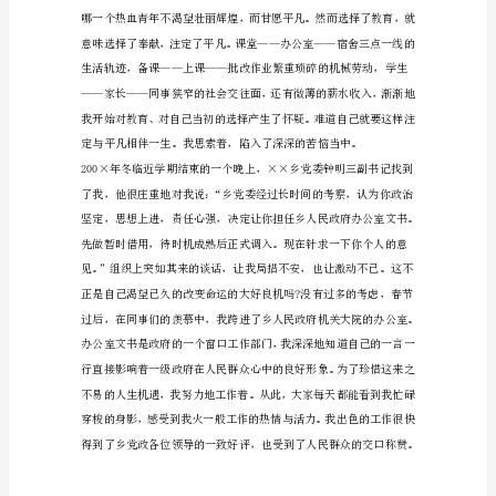
教
师，
似
乎
与
我
结
下
了
不
解
之
缘。