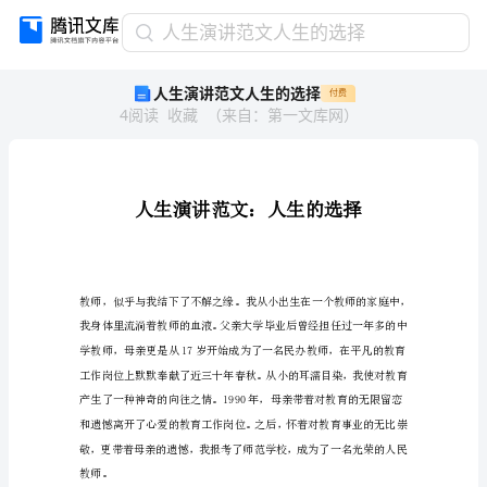
人
人生演讲范文人生的选择
生
人生演讲范文人生的选择
付费
演
4
阅读
收藏
（
来自
：
第一文库网
）
讲
范
文
人
生
的
选