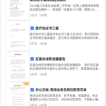
中，
2025届江苏省东海县第二中学高一生物上册期末统考模
拟试题含解析一、单选题（本题共10小题，每题3分，共
我
30分）1、下列有关糖类、脂质和核酸的叙述，正确的是
2
阅读
0
收藏
A．组成麦芽糖、蔗糖、纤维素、糖原的单体都是
身
医疗协议书三篇
体
医疗协议书三篇医疗协议书三篇 在生活中，我们用到协
里
议书的地方越来越多，签订协议书能够较为有效的约束
违约行为。想写协议书却不知道该请教谁？以下是小编
5
阅读
0
收藏
为大家收集的医疗协议书3篇，仅供参考，大家一起来看
流
看
淌
区委办述职述廉报告
着
区委办述职述廉报告区委办述职述廉报告 我们在区委
的正确领导和市委办公室的悉心指导下，紧紧围绕区委
教
工作中心，积极服务领导、服务部门、服务基层，通过
0
阅读
0
收藏
全办上下的共同努力，有力的保证了区委各项决策的
师
付费
的
办公文秘_物流业务员岗位职责范本
血
物流业务员岗位职责范本 科学发展，和谐建设，有必
要重新认识自己的定位，深化岗位职责的。下面是小编
给大家带来的公司各部门岗位职责，欢迎大家阅读参
液。
8
阅读
0
收藏