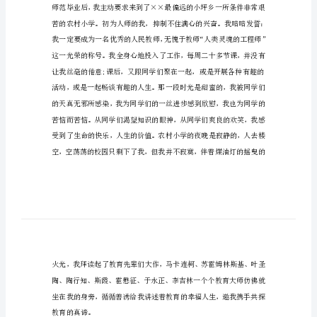
择
人
生
演
讲
范
文：
人
生
的
教师。
选
择